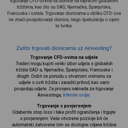
trgovanje CFD-ovima na dionice na najvećim globalnim
tržštima, kao što su SAD, Njemačka, Španjolska,
Francuska i ostala. Trgovanje dionicama u obliku CFD-ova
ne znači posjedovanje dionice, nego špekulaciju o cijeni
te tvrtke.
Zašto trgovati dionicama uz Ainvesting?
Trgovanje CFD-ovima na udjele
Traderi mogu kupiti veliki izbor udjela s globalnih
tržišta SAD-a, Njemačke, Španjolske, Francuske i
drugih. Dobit će ponudu u stvarnom vremenu za
udjele s ovih tržišta i zaraditi prihod, kao sami
posjeduju udjele. Za provjeru naknada za trgovanje
Ainvestinga,
Kliknite ovdje
.
Trgovanje s povjerenjem
Odaberite stop loss i take profit ograničenja i trgujte
s povjerenjem. Vaše otvorene pozicije bit će
automatski zatvorene čim se dostigne ciljana tržišna