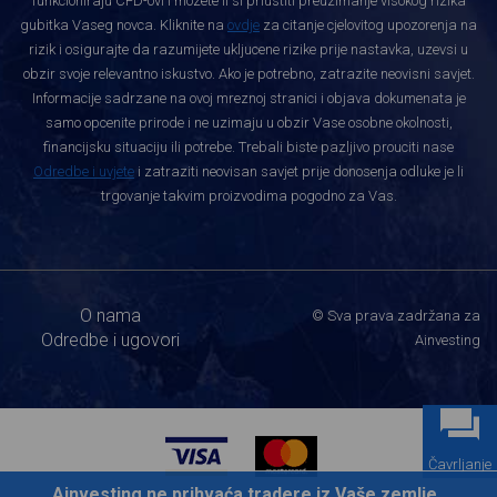
funkcioniraju CFD-ovi i mozete li si priustiti preuzimanje visokog rizika
gubitka Vaseg novca. Kliknite na
ovdje
za citanje cjelovitog upozorenja na
rizik i osigurajte da razumijete ukljucene rizike prije nastavka, uzevsi u
obzir svoje relevantno iskustvo. Ako je potrebno, zatrazite neovisni savjet.
Informacije sadrzane na ovoj mreznoj stranici i objava dokumenata je
samo opcenite prirode i ne uzimaju u obzir Vase osobne okolnosti,
financijsku situaciju ili potrebe. Trebali biste pazljivo prouciti nase
Odredbe i uvjete
i zatraziti neovisan savjet prije donosenja odluke je li
trgovanje takvim proizvodima pogodno za Vas.
O nama
© Sva prava zadržana za
Odredbe i ugovori
Ainvesting
Čavrljanje
Ainvesting ne prihvaća tradere iz Vaše zemlje