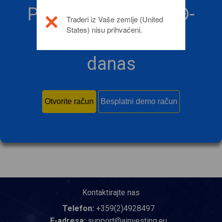
Počnite trgovati CFD-
Traderi iz Vaše zemlje (United
States) nisu prihvaćeni.
ima uz Ainvesting
danas
Otvorite račun
Besplatni demo račun
Kontaktirajte nas
Telefon:
+359(2)4928497
E-adresa:
support@ainvesting.eu