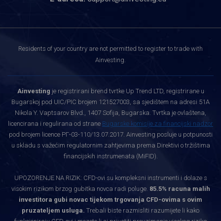
Residents of your country are not permitted to register to trade with
Ainvesting.
Ainvesting
je registrirani brend tvrtke Up Trend LTD, registrirane u
Bugarskoj pod UIC/PIC brojem 121527003, sa sjedištem na adresi 51A
Nikola Y. Vaptsarov Blvd., 1407 Sofija, Bugarska. Tvrtka je ovlaštena,
licencirana i regulirana od strane
Bugarske komisije za financijski nadzor
pod brojem licence РГ-03-110/13.07.2017. Ainvesting posluje u potpunosti
u skladu s važećim regulatornim zahtjevima prema Direktivi o tržištima
financijskih instrumenata (MiFID).
UPOZORENJE NA RIZIK: CFD-ovi su kompleksni instrumenti i dolaze s
visokim rizikom brzog gubitka novca radi poluge.
85.5% racuna malih
investitora gubi novac tijekom trgovanja CFD-ovima s ovim
pruzateljem usluga.
Trebali biste razmisliti razumijete li kako