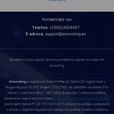
Kontaktirajte nas
Telefon:
+359(2)4928497
E-adresa:
support@ainvesting.eu
Residents of your country are not permitted to register to trade with
Ainvesting.
Ainvesting
je registrirani brend tvrtke Up Trend LTD, registrirane u
Bugarskoj pod UIC/PIC brojem 121527003, sa sjedištem na adresi 51A
Nikola Y. Vaptsarov Blvd., 1407 Sofija, Bugarska. Tvrtka je ovlaštena,
licencirana i regulirana od strane
Bugarske komisije za financijski nadzor
pod brojem licence РГ-03-110/13.07.2017. Ainvesting posluje u potpunosti
u skladu s važećim regulatornim zahtjevima prema Direktivi o tržištima