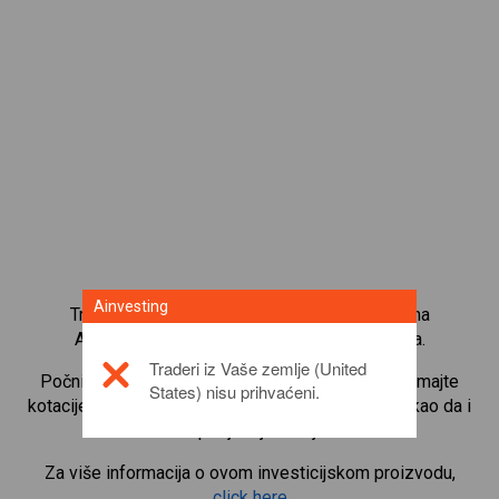
Ainvesting
Trgujte s više od 1000 međunarodnih udjela na
Ainvesting platformi za trgovanje CFD-ovima.
Traderi iz Vaše zemlje (United
Počnite trgovati CFD-ovima na
Merck KGaA
. Primajte
States) nisu prihvaćeni.
kotacije u stvarnom vremenu i primajte dividende kao da i
sami posjedujete udjele.
Za više informacija o ovom investicijskom proizvodu,
click here