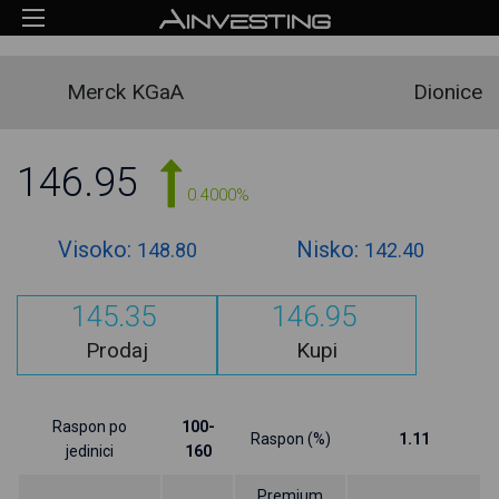
Merck KGaA
Dionice
146.95
0.4000%
Visoko:
Nisko:
148.80
142.40
145.35
146.95
Prodaj
Kupi
Raspon po
100-
Raspon (%)
1.11
jedinici
160
Premium