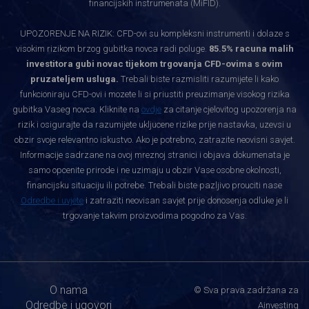
financijskih instrumenata (MiFID).
UPOZORENJE NA RIZIK: CFD-ovi su kompleksni instrumenti i dolaze s
visokim rizikom brzog gubitka novca radi poluge.
85.5% racuna malih
investitora gubi novac tijekom trgovanja CFD-ovima s ovim
pruzateljem usluga.
Trebali biste razmisliti razumijete li kako
funkcioniraju CFD-ovi i mozete li si priustiti preuzimanje visokog rizika
gubitka Vaseg novca. Kliknite na
ovdje
za citanje cjelovitog upozorenja na
rizik i osigurajte da razumijete ukljucene rizike prije nastavka, uzevsi u
obzir svoje relevantno iskustvo. Ako je potrebno, zatrazite neovisni savjet.
Informacije sadrzane na ovoj mreznoj stranici i objava dokumenata je
samo opcenite prirode i ne uzimaju u obzir Vase osobne okolnosti,
financijsku situaciju ili potrebe. Trebali biste pazljivo prouciti nase
Odredbe i uvjete
i zatraziti neovisan savjet prije donosenja odluke je li
trgovanje takvim proizvodima pogodno za Vas.
O nama
© Sva prava zadržana za
Odredbe i ugovori
Ainvesting