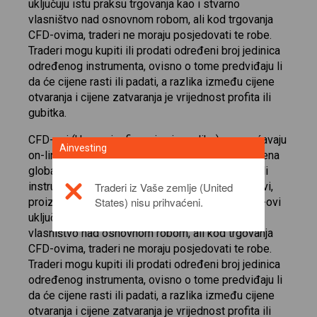
uključuju istu praksu trgovanja kao i stvarno
vlasništvo nad osnovnom robom, ali kod trgovanja
CFD-ovima, traderi ne moraju posjedovati te robe.
Traderi mogu kupiti ili prodati određeni broj jedinica
određenog instrumenta, ovisno o tome predviđaju li
da će cijene rasti ili padati, a razlika između cijene
otvaranja i cijene zatvaranja je vrijednost profita ili
gubitka.
CFD-ovi (Ugovori o financiranju razlike) omogućavaju
Ainvesting
on-line traderima špekuliranje o rastu ili padu cijena
globalnih financijskih tržišta koja se brzo kreću ili
Traderi iz Vaše zemlje (United
instrumenata, kao što su dionice, indeksi, ETF-ovi,
States) nisu prihvaćeni.
proizvodi, valute, kripto valute i obveznice. CFD-ovi
uključuju istu praksu trgovanja kao i stvarno
vlasništvo nad osnovnom robom, ali kod trgovanja
CFD-ovima, traderi ne moraju posjedovati te robe.
Traderi mogu kupiti ili prodati određeni broj jedinica
određenog instrumenta, ovisno o tome predviđaju li
da će cijene rasti ili padati, a razlika između cijene
otvaranja i cijene zatvaranja je vrijednost profita ili