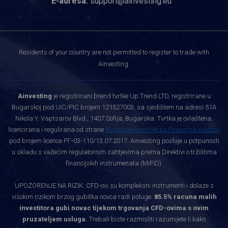
E-adresa:
support@ainvesting.eu
Residents of your country are not permitted to register to trade with
Ainvesting.
Ainvesting
je registrirani brend tvrtke Up Trend LTD, registrirane u
Bugarskoj pod UIC/PIC brojem 121527003, sa sjedištem na adresi 51A
Nikola Y. Vaptsarov Blvd., 1407 Sofija, Bugarska. Tvrtka je ovlaštena,
licencirana i regulirana od strane
Bugarske komisije za financijski nadzor
pod brojem licence РГ-03-110/13.07.2017. Ainvesting posluje u potpunosti
u skladu s važećim regulatornim zahtjevima prema Direktivi o tržištima
financijskih instrumenata (MiFID).
UPOZORENJE NA RIZIK: CFD-ovi su kompleksni instrumenti i dolaze s
visokim rizikom brzog gubitka novca radi poluge.
85.5% racuna malih
investitora gubi novac tijekom trgovanja CFD-ovima s ovim
pruzateljem usluga.
Trebali biste razmisliti razumijete li kako