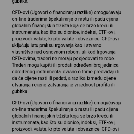
gubitka.
CFD-ovi (Ugovori o financiranju razlike) omogućavaju
on-line traderima špekuliranje o rastu ili padu cijena
globalnih financijskih tržišta koja se brzo kreću ili
instrumenata, kao što su dionice, indeksi, ETF-ovi,
proizvodi, valute, kripto valute i obveznice. CFD-ovi
uključuju istu praksu trgovanja kao i stvarno
vlasništvo nad osnovnom robom, ali kod trgovanja
CFD-ovima, traderi ne moraju posjedovati te robe.
Traderi mogu kupiti ili prodati određeni broj jedinica
određenog instrumenta, ovisno o tome predviđaju li
da će cijene rasti ili padati, a razlika između cijene
otvaranja i cijene zatvaranja je vrijednost profita ili
gubitka
CFD-ovi (Ugovori o financiranju razlike) omogućavaju
on-line traderima špekuliranje o rastu ili padu cijena
globalnih financijskih tržišta koja se brzo kreću ili
instrumenata, kao što su dionice, indeksi, ETF-ovi,
proizvodi, valute, kripto valute i obveznice. CFD-ovi