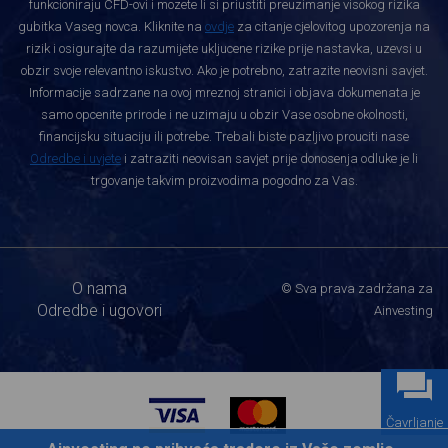
funkcioniraju CFD-ovi i mozete li si priustiti preuzimanje visokog rizika
gubitka Vaseg novca. Kliknite na
ovdje
za citanje cjelovitog upozorenja na
rizik i osigurajte da razumijete ukljucene rizike prije nastavka, uzevsi u
obzir svoje relevantno iskustvo. Ako je potrebno, zatrazite neovisni savjet.
Informacije sadrzane na ovoj mreznoj stranici i objava dokumenata je
samo opcenite prirode i ne uzimaju u obzir Vase osobne okolnosti,
financijsku situaciju ili potrebe. Trebali biste pazljivo prouciti nase
Odredbe i uvjete
i zatraziti neovisan savjet prije donosenja odluke je li
trgovanje takvim proizvodima pogodno za Vas.
O nama
© Sva prava zadržana za
Odredbe i ugovori
Ainvesting
Čavrljanje