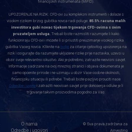
financijskih instrumenata (MiFID).
UPOZORENJE NA RIZIK: CFD-ovi su kompleksni instrumenti i dolaze s
visokim rizikom brzog gubitka novca radi poluge.
85.5% racuna malih
investitora gubi novac tijekom trgovanja CFD-ovima s ovim
pruzateljem usluga.
Trebali biste razmisliti razumijete li kako
funkcioniraju CFD-ovi i mozete li si priustiti preuzimanje visokog rizika
gubitka Vaseg novca. Kliknite na
ovdje
za citanje cjelovitog upozorenja na
rizik i osigurajte da razumijete ukljucene rizike prije nastavka, uzevsi u
obzir svoje relevantno iskustvo. Ako je potrebno, zatrazite neovisni savjet.
Informacije sadrzane na ovoj mreznoj stranici i objava dokumenata je
samo opcenite prirode i ne uzimaju u obzir Vase osobne okolnosti,
financijsku situaciju ili potrebe. Trebali biste pazljivo prouciti nase
Odredbe i uvjete
i zatraziti neovisan savjet prije donosenja odluke je li
trgovanje takvim proizvodima pogodno za Vas.
O nama
© Sva prava zadržana za
Odredbe i ugovori
Ainvesting