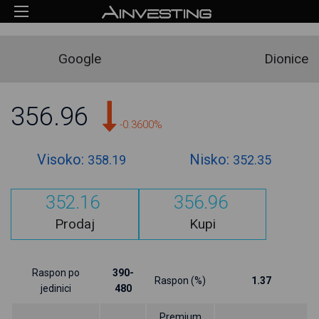
Google
Dionice
356.96
-0.3600%
Visoko:
Nisko:
358.19
352.35
352.16
356.96
Prodaj
Kupi
Raspon po
390-
Raspon (%)
1.37
jedinici
480
Premium