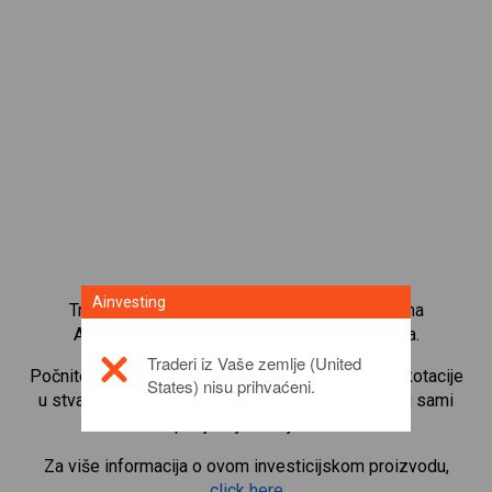
Ainvesting
Trgujte s više od 1000 međunarodnih udjela na
Ainvesting platformi za trgovanje CFD-ovima.
Traderi iz Vaše zemlje (United
Počnite trgovati CFD-ovima na
Google
. Primajte kotacije
States) nisu prihvaćeni.
u stvarnom vremenu i primajte dividende kao da i sami
posjedujete udjele.
Za više informacija o ovom investicijskom proizvodu,
click here