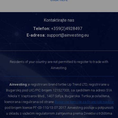
Kontaktirajte nas
Telefon:
+359(2)4928497
E-adresa:
support@ainvesting.eu
Residents of your country are not permitted to register to trade with
Ainvesting.
Ainvesting
je registrirani brend tvrtke Up Trend LTD, registrirane u
Bugarskoj pod UIC/PIC brojem 121527003, sa sjedištem na adresi 51A
Nikola Y. Vaptsarov Blvd., 1407 Sofija, Bugarska. Tvrtka je ovlaštena,
licencirana i regulirana od strane
Bugarske komisije za financijski nadzor
pod brojem licence РГ-03-110/13.07.2017. Ainvesting posluje u potpunosti
u skladu s važećim regulatornim zahtjevima prema Direktivi o tržištima