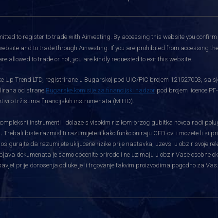
itted to register to trade with Ainvesting.
By accessing this website you confirm 
website and to trade through Ainvesting. If you are prohibited from accessing the 
re allowed to trade or not, you are kindly requested to exit this website.
rtke Up Trend LTD, registrirane u Bugarskoj pod UIC/PIC brojem 121527003, sa sj
gulirana od strane
Bugarske komisije za financijski nadzor
pod brojem licence РГ-
vi o tržištima financijskih instrumenata (MiFID).
pleksni instrumenti i dolaze s visokim rizikom brzog gubitka novca radi polu
.
Trebali biste razmisliti razumijete li kako funkcioniraju CFD-ovi i mozete li si 
i osigurajte da razumijete ukljucene rizike prije nastavka, uzevsi u obzir svoje re
bjava dokumenata je samo opcenite prirode i ne uzimaju u obzir Vase osobne okolnos
savjet prije donosenja odluke je li trgovanje takvim proizvodima pogodno za Vas
i