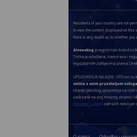
Residents of your country are not perm
to view the content displayed on this 
there is any doubt as to whether you a
Ainvesting
je registrirani brend tv
Tvrtka je ovlaštena, licencirana i re
regulatornim zahtjevima prema Direkti
UPOZORENJE NA RIZIK: CFD-ovi su kom
ovima s ovim pruzateljem usluga
citanje cjelovitog upozorenja na rizik 
sadrzane na ovoj mreznoj stranici i o
Odredbe i uvjete
i zatraziti neovisan 
O nama
Odredbe i ugovor