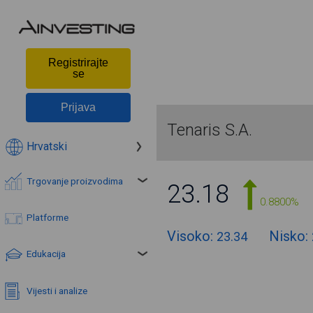
Registrirajte
se
Prijava
Tenaris S.A.
Hrvatski
Trgovanje proizvodima
23.18
0.8800%
Platforme
Visoko:
Nisko:
23.34
Edukacija
Vijesti i analize