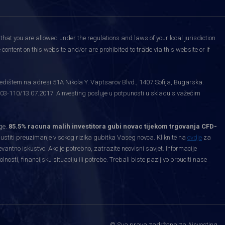
that you are allowed under the regulations and laws of your local jurisdiction
content on this website and/or are prohibited to trade via this website or if
edištem na adresi 51A Nikola Y. Vaptsarov Blvd., 1407 Sofija, Bugarska.
03-110/13.07.2017. Ainvesting posluje u potpunosti u skladu s važećim
ge.
85.5% racuna malih investitora gubi novac tijekom trgovanja CFD-
priustiti preuzimanje visokog rizika gubitka Vaseg novca. Kliknite na
ovdje
za
levantno iskustvo. Ako je potrebno, zatrazite neovisni savjet. Informacije
ti, financijsku situaciju ili potrebe. Trebali biste pazljivo prouciti nase
.
© Sva prava zadržana za Ainvesting