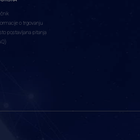
ečnik
formacije o trgovanju
sto postavljana pitanja
AQ)