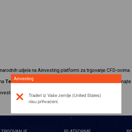
narodnih udjela na Ainvesting platformi za trgovanje CFD-ovima.
Ainvesting
 na
Tenaris S.A.
. Primajte kotacije u stvarnom vremenu i primajte
investicijskom proizvodu,
click here
Traderi iz Vaše zemlje (United States)
nisu prihvaćeni.
TRGOVANJE
PLATFORME
P