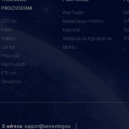
PROIZVODIMA
WebTrader
Rj
CFD-ovi
Aplikacija za mobilno
In
Forex
trgovanje
Če
Indeksi
Aplikacija za trgovanje na
(F
Dionice
tabletu
Proizvodi
Kripto valute
ETF-ovi
Obveznice
E-adresa:
support@ainvesting.eu