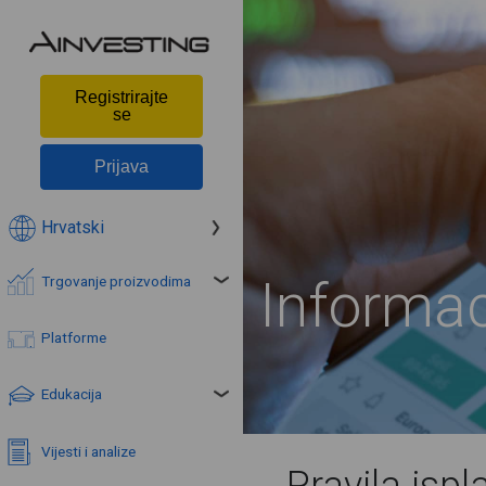
Registrirajte
se
Prijava
Hrvatski
Informac
Trgovanje proizvodima
Platforme
Edukacija
Vijesti i analize