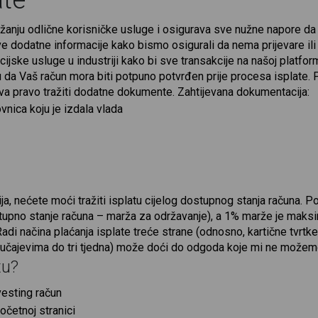
ate
žanju odlične korisničke usluge i osigurava sve nužne napore da s
ve dodatne informacije kako bismo osigurali da nema prijevare ili 
pcijske usluge u industriji kako bi sve transakcije na našoj platfo
u da Vaš račun mora biti potpuno potvrđen prije procesa isplate
va pravo tražiti dodatne dokumente. Zahtijevana dokumentacija:
nica koju je izdala vlada
ja, nećete moći tražiti isplatu cijelog dostupnog stanja računa. 
tupno stanje računa – marža za održavanje), a 1% marže je maksi
. Radi načina plaćanja isplate treće strane (odnosno, kartične tvr
učajevima do tri tjedna) može doći do odgoda koje mi ne možemo 
tu?
vesting račun
očetnoj stranici