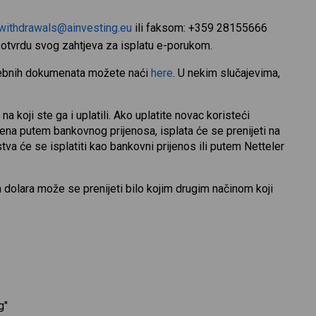
withdrawals@ainvesting.eu
ili faksom: +359 28155666
 potvrdu svog zahtjeva za isplatu e-porukom.
otrebnih dokumenata možete naći
here
. U nekim slučajevima,
na koji ste ga i uplatili. Ako uplatite novac koristeći
vljena putem bankovnog prijenosa, isplata će se prenijeti na
va će se isplatiti kao bankovni prijenos ili putem Netteler
h dolara može se prenijeti bilo kojim drugim načinom koji
g"