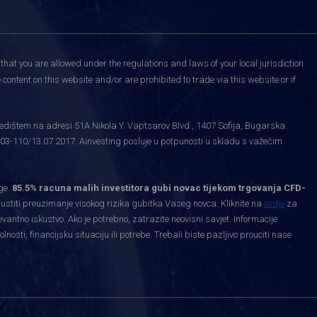
that you are allowed under the regulations and laws of your local jurisdiction
content on this website and/or are prohibited to trade via this website or if
edištem na adresi 51A Nikola Y. Vaptsarov Blvd., 1407 Sofija, Bugarska.
03-110/13.07.2017. Ainvesting posluje u potpunosti u skladu s važećim
ge.
85.5% racuna malih investitora gubi novac tijekom trgovanja CFD-
priustiti preuzimanje visokog rizika gubitka Vaseg novca. Kliknite na
ovdje
za
levantno iskustvo. Ako je potrebno, zatrazite neovisni savjet. Informacije
ti, financijsku situaciju ili potrebe. Trebali biste pazljivo prouciti nase
.