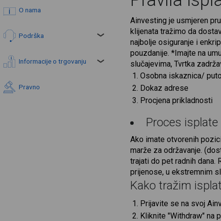
Pravila ispl
O nama
Ainvesting je usmjeren pru
klijenata tražimo da dosta
Podrška
najbolje osiguranje i enkri
pouzdanije. *Imajte na um
Informacije o trgovanju
slučajevima, Tvrtka zadrža
Osobna iskaznica/ putov
Pravno
Dokaz adrese
Procjena prikladnosti
Proces isplate
Ako imate otvorenih pozici
marže za održavanje. (dos
trajati do pet radnih dana
prijenose, u ekstremnim sl
Kako tražim ispla
Prijavite se na svoj Ain
Kliknite "Withdraw" na p