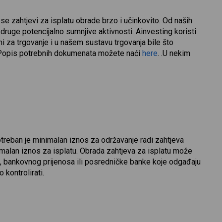
e zahtjevi za isplatu obrade brzo i učinkovito. Od naših
druge potencijalno sumnjive aktivnosti. Ainvesting koristi
rmi za trgovanje i u našem sustavu trgovanja bile što
. Popis potrebnih dokumenata možete naći
here
. .U nekim
Potreban je minimalan iznos za održavanje radi zahtjeva
malan iznos za isplatu. Obrada zahtjeva za isplatu može
tke, bankovnog prijenosa ili posredničke banke koje odgađaju
kontrolirati.