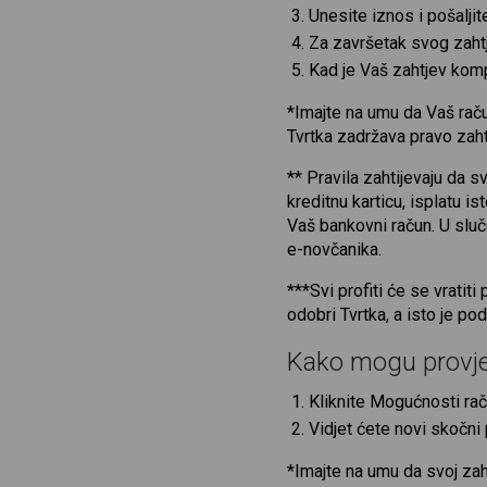
Unesite iznos i pošalji
Za završetak svog zahtje
Kad je Vaš zahtjev komp
*Imajte na umu da Vaš raču
Tvrtka zadržava pravo zah
** Pravila zahtijevaju da sv
kreditnu karticu, isplatu i
Vaš bankovni račun. U sluč
e-novčanika.
***Svi profiti će se vrati
odobri Tvrtka, a isto je po
Kako mogu provjer
Kliknite Mogućnosti rač
Vidjet ćete novi skočni
*Imajte na umu da svoj zah