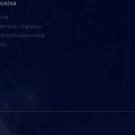
ODRŠKA
ečnik
formacije o trgovanju
sto postavljana pitanja
AQ)