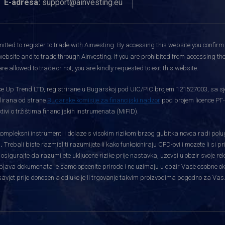
E-adresa:
support@ainvesting.eu
itted to register to trade with Ainvesting.
By accessing this website you confirm 
website and to trade through Ainvesting. If you are prohibited from accessing the 
re allowed to trade or not, you are kindly requested to exit this website.
rtke Up Trend LTD, registrirane u Bugarskoj pod UIC/PIC brojem 121527003, sa sj
gulirana od strane
Bugarske komisije za financijski nadzor
pod brojem licence РГ-
vi o tržištima financijskih instrumenata (MiFID).
pleksni instrumenti i dolaze s visokim rizikom brzog gubitka novca radi polu
.
Trebali biste razmisliti razumijete li kako funkcioniraju CFD-ovi i mozete li si 
i osigurajte da razumijete ukljucene rizike prije nastavka, uzevsi u obzir svoje re
bjava dokumenata je samo opcenite prirode i ne uzimaju u obzir Vase osobne okolnos
savjet prije donosenja odluke je li trgovanje takvim proizvodima pogodno za Vas