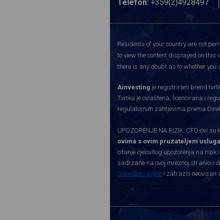
Telefon:
+359(2)4928497
Residents of your country are not perm
to view the content displayed on this 
there is any doubt as to whether you a
Ainvesting
je registrirani brend tv
Tvrtka je ovlaštena, licencirana i re
regulatornim zahtjevima prema Direkti
UPOZORENJE NA RIZIK: CFD-ovi su kom
ovima s ovim pruzateljem usluga
citanje cjelovitog upozorenja na rizik 
sadrzane na ovoj mreznoj stranici i o
Odredbe i uvjete
i zatraziti neovisan 