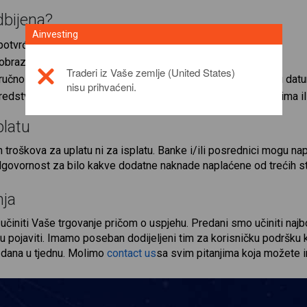
dbijena?
Ainvesting
potvrđen.
obrazac zahtjeva za isplatu.
Traderi iz Vaše zemlje (United States)
 ručno potpisan, primili smo samo njegove dijelove ili navodi datu
nisu prihvaćeni.
redstva u Banku/e-novčanik, u skladu s dostavljenim podacima il
platu
h troškova za uplatu ni za isplatu. Banke i/ili posrednici mogu n
ovornost za bilo kakve dodatne naknade naplaćene od trećih stra
nja
 učiniti Vaše trgovanje pričom o uspjehu. Predani smo učiniti n
 pojaviti. Imamo poseban dodijeljeni tim za korisničku podršku k
5 dana u tjednu. Molimo
contact us
sa svim pitanjima koja možete i