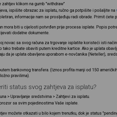
te zahtjev klikom na gumb "withdraw"
va, ispišite obrazac za isplatu, ručno ga potpišite i pošaljite na
letiran, informacije nam se prosljeđuju radi obrade. Primit ćete
n mora biti u cijelosti potvrđen prije procesa isplate. Popis p
tijevati dodatne dokumente.
oj novac sa svog računa za trgovanje isplatite koristeći isti način 
sto tako trebate obaviti putem kreditne kartice. Ako je uplata oba
aju da je uplata obavljena uporabom e-novčanika (Neteller), sredst
ti putem bankovnog transfera. (Iznos profita manji od 150 američki
dložno pravilima).
iti status svog zahtjeva za isplatu?
una > Upravljanje sredstvima > Zahtjevi za isplatu.
 prozor sa svim pojedinostima Vaše isplate.
tjev možete otkazati u bilo kojem trenutku, dok je status "pendin