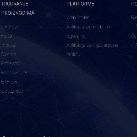
TRGOVANJE
PLATFORME
P
PROIZVODIMA
WebTrader
Rj
CFD-ovi
Aplikacija za mobilno
In
Forex
trgovanje
Če
Indeksi
Aplikacija za trgovanje na
(F
Dionice
tabletu
Proizvodi
Kripto valute
ETF-ovi
Obveznice