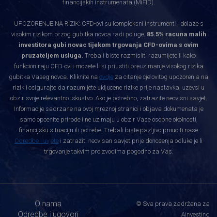
financijskih instrumenata (MiFID).
UPOZORENJE NA RIZIK: CFD-ovi su kompleksni instrumenti i dolaze s
visokim rizikom brzog gubitka novca radi poluge.
85.5% racuna malih
investitora gubi novac tijekom trgovanja CFD-ovima s ovim
pruzateljem usluga.
Trebali biste razmisliti razumijete li kako
funkcioniraju CFD-ovi i mozete li si priustiti preuzimanje visokog rizika
gubitka Vaseg novca. Kliknite na
ovdje
za citanje cjelovitog upozorenja na
rizik i osigurajte da razumijete ukljucene rizike prije nastavka, uzevsi u
obzir svoje relevantno iskustvo. Ako je potrebno, zatrazite neovisni savjet.
Informacije sadrzane na ovoj mreznoj stranici i objava dokumenata je
samo opcenite prirode i ne uzimaju u obzir Vase osobne okolnosti,
financijsku situaciju ili potrebe. Trebali biste pazljivo prouciti nase
Odredbe i uvjete
i zatraziti neovisan savjet prije donosenja odluke je li
trgovanje takvim proizvodima pogodno za Vas.
O nama
© Sva prava zadržana za
Odredbe i ugovori
Ainvesting