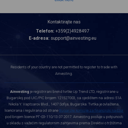
Kontaktirajte nas
Telefon:
+359(2)4928497
E-adresa:
support@ainvesting.eu
Residents of your country are not permitted to register to trade with
Ainvesting.
Ainvesting
je registrirani brend tvrtke Up Trend LTD, registrirane u
Bugarskoj pod UIC/PIC brojem 121527003, sa sjedištem na adresi 51A
Nikola Y. Vaptsarov Blvd., 1407 Sofija, Bugarska. Tvrtka je ovlaštena,
licencirana i regulirana od strane
Bugarske komisije za financijski nadzor
pod brojem licence РГ-03-110/13.07.2017. Ainvesting posluje u potpunosti
u skladu s važećim regulatornim zahtjevima prema Direktivi o tržištima