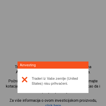
Ainvesting
Trgujte s više od 1000 međunarodnih udjela na
Ainvesting platformi za trgovanje CFD-ovima.
Traderi iz Vaše zemlje (United
Počnite trgovati CFD-ovima na
Wesfarmers
. Primajte
States) nisu prihvaćeni.
kotacije u stvarnom vremenu i primajte dividende kao da i
sami posjedujete udjele.
Za više informacija o ovom investicijskom proizvodu,
click here