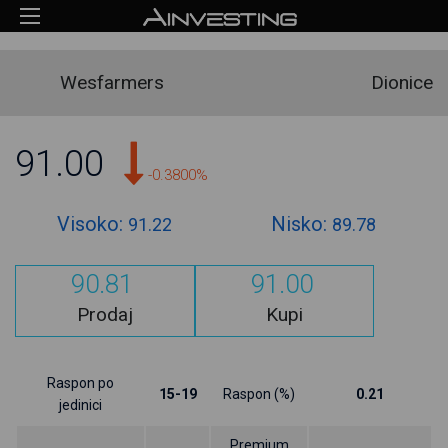
Wesfarmers
Dionice
91.00
-0.3800%
Visoko:
Nisko:
91.22
89.78
90.81
91.00
Prodaj
Kupi
Raspon po
15-19
Raspon (%)
0.21
jedinici
Premium