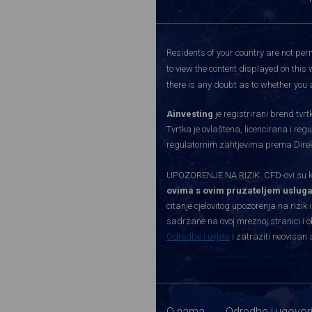
Residents of your country are not perm
to view the content displayed on this 
there is any doubt as to whether you a
Ainvesting
je registrirani brend tv
Tvrtka je ovlaštena, licencirana i re
regulatornim zahtjevima prema Direkti
UPOZORENJE NA RIZIK: CFD-ovi su kom
ovima s ovim pruzateljem usluga
citanje cjelovitog upozorenja na rizik 
sadrzane na ovoj mreznoj stranici i o
Odredbe i uvjete
i zatraziti neovisan 
O nama
Odredbe i ugovor