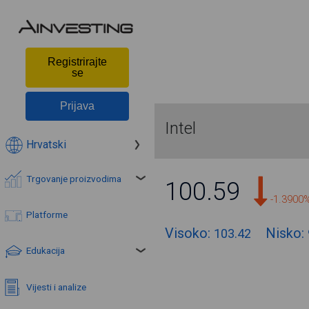
Registrirajte
se
Prijava
Intel
Hrvatski
Trgovanje proizvodima
100.59
-1.3900
Platforme
Visoko:
Nisko:
103.42
Edukacija
Vijesti i analize