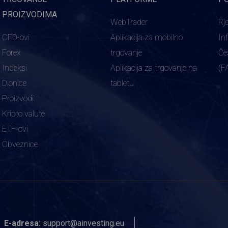
PROIZVODIMA
WebTrader
Rj
CFD-ovi
Aplikacija za mobilno
In
Forex
trgovanje
Če
Indeksi
Aplikacija za trgovanje na
(F
Dionice
tabletu
Proizvodi
Kripto valute
ETF-ovi
Obveznice
E-adresa:
support@ainvesting.eu