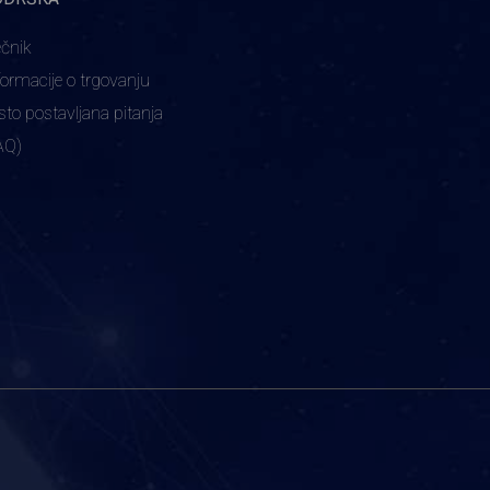
ečnik
formacije o trgovanju
sto postavljana pitanja
AQ)