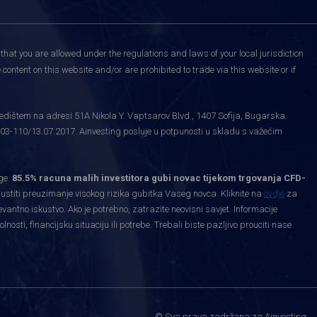
that you are allowed under the regulations and laws of your local jurisdiction
content on this website and/or are prohibited to trade via this website or if
edištem na adresi 51A Nikola Y. Vaptsarov Blvd., 1407 Sofija, Bugarska.
03-110/13.07.2017. Ainvesting posluje u potpunosti u skladu s važećim
ge.
85.5% racuna malih investitora gubi novac tijekom trgovanja CFD-
priustiti preuzimanje visokog rizika gubitka Vaseg novca. Kliknite na
ovdje
za
levantno iskustvo. Ako je potrebno, zatrazite neovisni savjet. Informacije
ti, financijsku situaciju ili potrebe. Trebali biste pazljivo prouciti nase
.
© Sva prava zadržana za Ainvesting