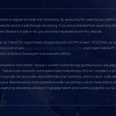
itted to register to trade with Ainvesting.
By accessing this website you confirm 
website and to trade through Ainvesting. If you are prohibited from accessing the 
re allowed to trade or not, you are kindly requested to exit this website.
rtke Up Trend LTD, registrirane u Bugarskoj pod UIC/PIC brojem 121527003, sa sj
gulirana od strane
Bugarske komisije za financijski nadzor
pod brojem licence РГ-
vi o tržištima financijskih instrumenata (MiFID).
pleksni instrumenti i dolaze s visokim rizikom brzog gubitka novca radi polu
.
Trebali biste razmisliti razumijete li kako funkcioniraju CFD-ovi i mozete li si 
i osigurajte da razumijete ukljucene rizike prije nastavka, uzevsi u obzir svoje re
bjava dokumenata je samo opcenite prirode i ne uzimaju u obzir Vase osobne okolnos
savjet prije donosenja odluke je li trgovanje takvim proizvodima pogodno za Vas
i