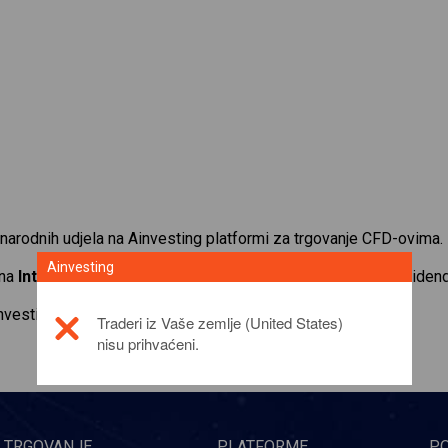
narodnih udjela na Ainvesting platformi za trgovanje CFD-ovima.
Ainvesting
 na
Intel
. Primajte kotacije u stvarnom vremenu i primajte dividen
investicijskom proizvodu,
click here
Traderi iz Vaše zemlje (United States)
nisu prihvaćeni.
TRGOVANJE
PLATFORME
P