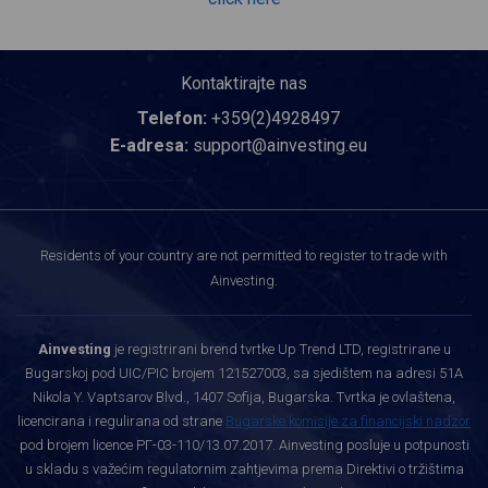
Kontaktirajte nas
Telefon:
+359(2)4928497
E-adresa:
support@ainvesting.eu
Residents of your country are not permitted to register to trade with
Ainvesting.
Ainvesting
je registrirani brend tvrtke Up Trend LTD, registrirane u
Bugarskoj pod UIC/PIC brojem 121527003, sa sjedištem na adresi 51A
Nikola Y. Vaptsarov Blvd., 1407 Sofija, Bugarska. Tvrtka je ovlaštena,
licencirana i regulirana od strane
Bugarske komisije za financijski nadzor
pod brojem licence РГ-03-110/13.07.2017. Ainvesting posluje u potpunosti
u skladu s važećim regulatornim zahtjevima prema Direktivi o tržištima