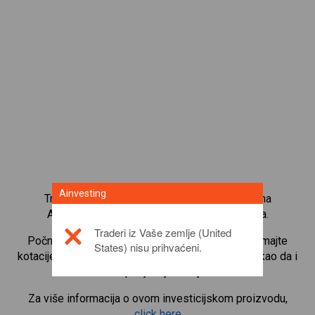
Ainvesting
Trgujte s više od 1000 međunarodnih udjela na
Ainvesting platformi za trgovanje CFD-ovima.
Traderi iz Vaše zemlje (United
Počnite trgovati CFD-ovima na
Walt Disney
. Primajte
States) nisu prihvaćeni.
kotacije u stvarnom vremenu i primajte dividende kao da i
sami posjedujete udjele.
Za više informacija o ovom investicijskom proizvodu,
click here