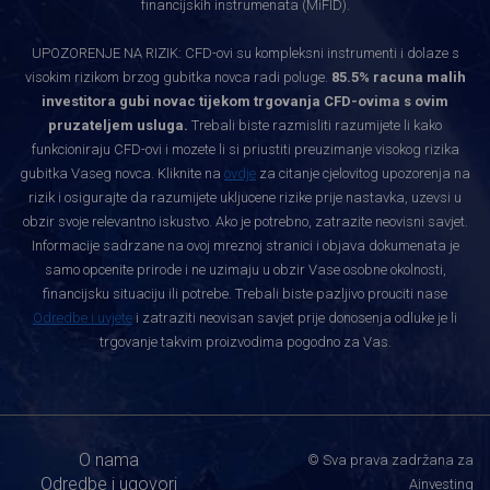
financijskih instrumenata (MiFID).
UPOZORENJE NA RIZIK: CFD-ovi su kompleksni instrumenti i dolaze s
visokim rizikom brzog gubitka novca radi poluge.
85.5% racuna malih
investitora gubi novac tijekom trgovanja CFD-ovima s ovim
pruzateljem usluga.
Trebali biste razmisliti razumijete li kako
funkcioniraju CFD-ovi i mozete li si priustiti preuzimanje visokog rizika
gubitka Vaseg novca. Kliknite na
ovdje
za citanje cjelovitog upozorenja na
rizik i osigurajte da razumijete ukljucene rizike prije nastavka, uzevsi u
obzir svoje relevantno iskustvo. Ako je potrebno, zatrazite neovisni savjet.
Informacije sadrzane na ovoj mreznoj stranici i objava dokumenata je
samo opcenite prirode i ne uzimaju u obzir Vase osobne okolnosti,
financijsku situaciju ili potrebe. Trebali biste pazljivo prouciti nase
Odredbe i uvjete
i zatraziti neovisan savjet prije donosenja odluke je li
trgovanje takvim proizvodima pogodno za Vas.
O nama
© Sva prava zadržana za
Odredbe i ugovori
Ainvesting