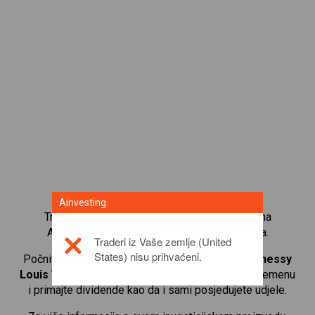
Ainvesting
Trgujte s više od 1000 međunarodnih udjela na
Ainvesting platformi za trgovanje CFD-ovima.
Traderi iz Vaše zemlje (United
States) nisu prihvaćeni.
Počnite trgovati CFD-ovima na
LVMH Moet Hennessy
Louis Vuitton SA
. Primajte kotacije u stvarnom vremenu
i primajte dividende kao da i sami posjedujete udjele.