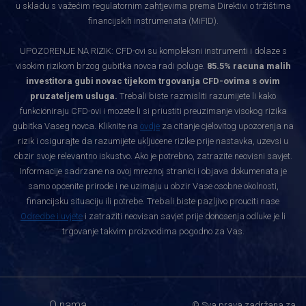
u skladu s važećim regulatornim zahtjevima prema Direktivi o tržištima
financijskih instrumenata (MiFID).
UPOZORENJE NA RIZIK: CFD-ovi su kompleksni instrumenti i dolaze s
visokim rizikom brzog gubitka novca radi poluge.
85.5% racuna malih
investitora gubi novac tijekom trgovanja CFD-ovima s ovim
pruzateljem usluga.
Trebali biste razmisliti razumijete li kako
funkcioniraju CFD-ovi i mozete li si priustiti preuzimanje visokog rizika
gubitka Vaseg novca. Kliknite na
ovdje
za citanje cjelovitog upozorenja na
rizik i osigurajte da razumijete ukljucene rizike prije nastavka, uzevsi u
obzir svoje relevantno iskustvo. Ako je potrebno, zatrazite neovisni savjet.
Informacije sadrzane na ovoj mreznoj stranici i objava dokumenata je
samo opcenite prirode i ne uzimaju u obzir Vase osobne okolnosti,
financijsku situaciju ili potrebe. Trebali biste pazljivo prouciti nase
Odredbe i uvjete
i zatraziti neovisan savjet prije donosenja odluke je li
trgovanje takvim proizvodima pogodno za Vas.
O nama
© Sva prava zadržana za