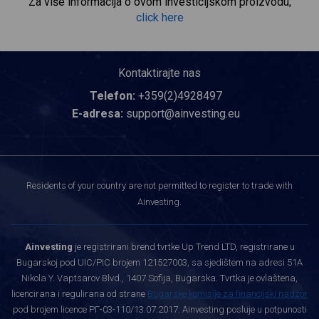
Za više informacija o ovom investicijskom proizvodu,
click here
Kontaktirajte nas
Telefon:
+359(2)4928497
E-adresa:
support@ainvesting.eu
Residents of your country are not permitted to register to trade with
Ainvesting.
Ainvesting
je registrirani brend tvrtke Up Trend LTD, registrirane u
Bugarskoj pod UIC/PIC brojem 121527003, sa sjedištem na adresi 51A
Nikola Y. Vaptsarov Blvd., 1407 Sofija, Bugarska. Tvrtka je ovlaštena,
licencirana i regulirana od strane
Bugarske komisije za financijski nadzor
pod brojem licence РГ-03-110/13.07.2017. Ainvesting posluje u potpunosti