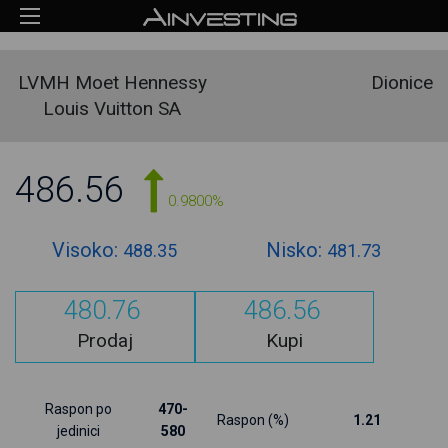
LVMH Moet Hennessy
Dionice
Louis Vuitton SA
486.56
0.9800%
Visoko:
Nisko:
488.35
481.73
480.76
486.56
Prodaj
Kupi
Raspon po
470-
Raspon (%)
1.21
jedinici
580