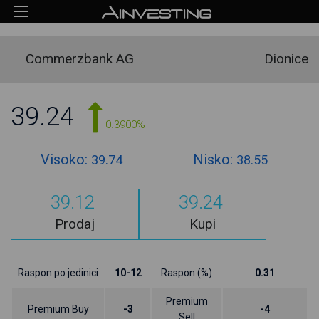
Commerzbank AG
Dionice
39.24
0.3900%
Visoko:
Nisko:
39.74
38.55
39.12
39.24
Prodaj
Kupi
Raspon po jedinici
10-12
Raspon (%)
0.31
Premium
Premium Buy
-3
-4
Sell