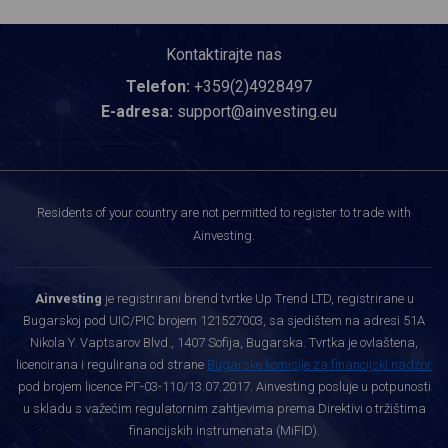
Kontaktirajte nas
Telefon:
+359(2)4928497
E-adresa:
support@ainvesting.eu
Residents of your country are not permitted to register to trade with
Ainvesting.
Ainvesting
je registrirani brend tvrtke Up Trend LTD, registrirane u
Bugarskoj pod UIC/PIC brojem 121527003, sa sjedištem na adresi 51A
Nikola Y. Vaptsarov Blvd., 1407 Sofija, Bugarska. Tvrtka je ovlaštena,
licencirana i regulirana od strane
Bugarske komisije za financijski nadzor
pod brojem licence РГ-03-110/13.07.2017. Ainvesting posluje u potpunosti
u skladu s važećim regulatornim zahtjevima prema Direktivi o tržištima
financijskih instrumenata (MiFID).