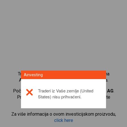
Trgujte s više od 1000 međunarodnih udjela na
Ainvesting
Ainvesting platformi za trgovanje CFD-ovima.
Traderi iz Vaše zemlje (United
Počnite trgovati CFD-ovima na
Commerzbank AG
.
States) nisu prihvaćeni.
Primajte kotacije u stvarnom vremenu i primajte
dividende kao da i sami posjedujete udjele.
Za više informacija o ovom investicijskom proizvodu,
click here