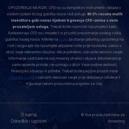
UPOZORENJE NA RIZIK: CFD-ovi su kompleksni instrumenti i dolaze s
visokim rizikom brzog gubitka novca radi poluge.
85.5% racuna malih
investitora gubi novac tijekom trgovanja CFD-ovima s ovim
pruzateljem usluga.
Trebali biste razmisliti razumijete li kako
funkcioniraju CFD-ovi i mozete li si priustiti preuzimanje visokog rizika
gubitka Vaseg novca. Kliknite na
ovdje
za citanje cjelovitog upozorenja na
rizik i osigurajte da razumijete ukljucene rizike prije nastavka, uzevsi u
obzir svoje relevantno iskustvo. Ako je potrebno, zatrazite neovisni savjet.
Informacije sadrzane na ovoj mreznoj stranici i objava dokumenata je
samo opcenite prirode i ne uzimaju u obzir Vase osobne okolnosti,
financijsku situaciju ili potrebe. Trebali biste pazljivo prouciti nase
Odredbe i uvjete
i zatraziti neovisan savjet prije donosenja odluke je li
trgovanje takvim proizvodima pogodno za Vas.
O nama
© Sva prava zadržana za
Odredbe i ugovori
Ainvesting