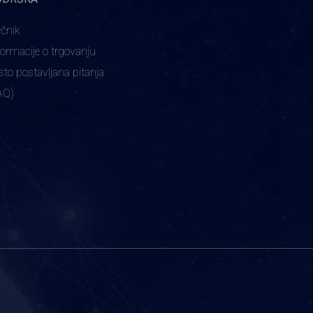
ečnik
formacije o trgovanju
sto postavljana pitanja
AQ)