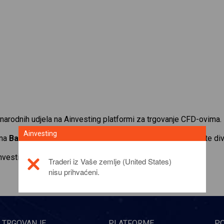
narodnih udjela na Ainvesting platformi za trgovanje CFD-ovima.
Ainvesting
 na
Bayer AG
. Primajte kotacije u stvarnom vremenu i primajte di
investicijskom proizvodu,
click here
Traderi iz Vaše zemlje (United States)
nisu prihvaćeni.
TRGOVANJE
PLATFORME
P