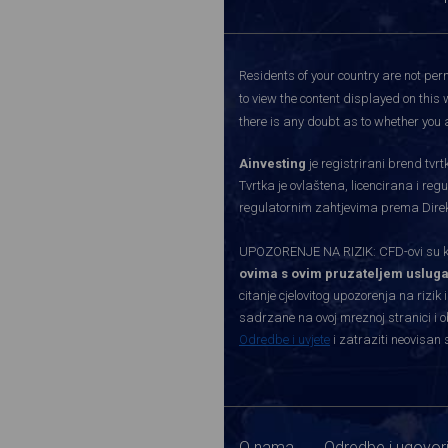
Residents of your country are not perm
to view the content displayed on this 
there is any doubt as to whether you a
Ainvesting
je registrirani brend tv
Tvrtka je ovlaštena, licencirana i re
regulatornim zahtjevima prema Direkti
UPOZORENJE NA RIZIK: CFD-ovi su kom
ovima s ovim pruzateljem usluga
citanje cjelovitog upozorenja na rizik 
sadrzane na ovoj mreznoj stranici i o
Odredbe i uvjete
i zatraziti neovisan 
O nama
Odredbe i ugovor