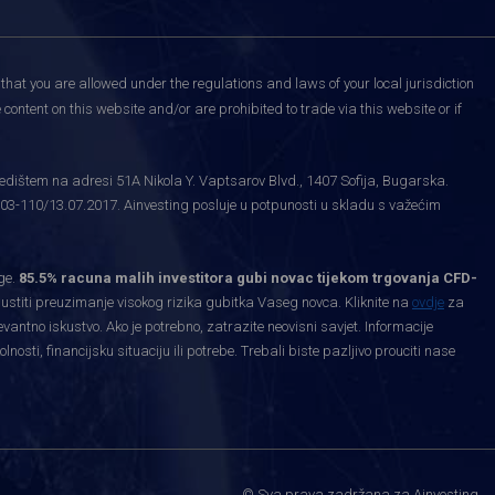
that you are allowed under the regulations and laws of your local jurisdiction
content on this website and/or are prohibited to trade via this website or if
edištem na adresi 51A Nikola Y. Vaptsarov Blvd., 1407 Sofija, Bugarska.
03-110/13.07.2017. Ainvesting posluje u potpunosti u skladu s važećim
ge.
85.5% racuna malih investitora gubi novac tijekom trgovanja CFD-
priustiti preuzimanje visokog rizika gubitka Vaseg novca. Kliknite na
ovdje
za
levantno iskustvo. Ako je potrebno, zatrazite neovisni savjet. Informacije
ti, financijsku situaciju ili potrebe. Trebali biste pazljivo prouciti nase
.
© Sva prava zadržana za Ainvesting