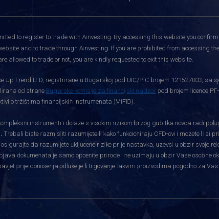
itted to register to trade with Ainvesting.
By accessing this website you confirm 
website and to trade through Ainvesting. If you are prohibited from accessing the 
re allowed to trade or not, you are kindly requested to exit this website.
rtke Up Trend LTD, registrirane u Bugarskoj pod UIC/PIC brojem 121527003, sa sj
gulirana od strane
Bugarske komisije za financijski nadzor
pod brojem licence РГ-
vi o tržištima financijskih instrumenata (MiFID).
pleksni instrumenti i dolaze s visokim rizikom brzog gubitka novca radi polu
.
Trebali biste razmisliti razumijete li kako funkcioniraju CFD-ovi i mozete li si 
i osigurajte da razumijete ukljucene rizike prije nastavka, uzevsi u obzir svoje re
bjava dokumenata je samo opcenite prirode i ne uzimaju u obzir Vase osobne okolnos
savjet prije donosenja odluke je li trgovanje takvim proizvodima pogodno za Vas
i