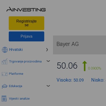
Registrirajte
se
Prijava
Bayer AG
Hrvatski
Trgovanje proizvodima
50.06
0.0900%
Platforme
Visoko:
Nisko:
50.09
Edukacija
Vijesti i analize