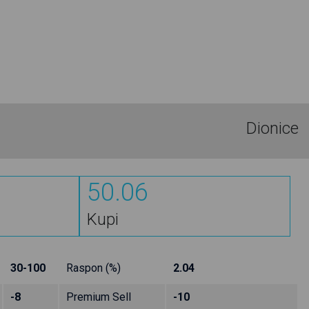
Dionice
50.06
Kupi
30-100
Raspon (%)
2.04
-8
Premium Sell
-10