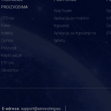
PROIZVODIMA
WebTrader
Rj
CFD-ovi
Aplikacija za mobilno
In
Forex
trgovanje
Če
Indeksi
Aplikacija za trgovanje na
(F
Dionice
tabletu
Proizvodi
Kripto valute
ETF-ovi
Obveznice
E-adresa:
support@ainvesting.eu