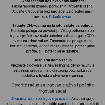
Fiksni rasponi bez skrivenih naknada!
Fiksni rasponi između ponuđenih i traženih cijena.
Uživajte u trgovanju bez naknade. Za pregled naših
naknada,
Kliknite ovdje
Trgujte CFD-ovima na kripto valute uz polugu
Koristite polugu za povećanje Vašeg potencijala za
trgovanje, čak i uz malu početnu uplatu i trgujte CFD-
ovima na kripto valute. Zapamtite da polugu treba
koristiti oprezno, jer ona može umnožiti potencijalne
profite, ali i potencijalne gubitke.
Besplatni demo račun
Vježbajte trgovanje uz Ainvesting na demo računu s
virtualnim sredstvima u okruženju bez rizika i uz
podatke s tržišta u stvarnom vremenu.
Otvorite račun za trgovanje uživo i počnite
trgovati sada!
Otvaranje računa za trgovanje uživo
u Ainvestingu je
jednostavno i sigurno. Koristite pametni telefon, tablet ili