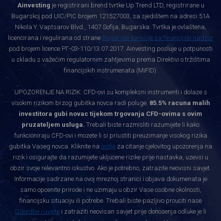
Ainvesting
je registrirani brend tvrtke Up Trend LTD, registrirane u
Bugarskoj pod UIC/PIC brojem 121527003, sa sjedištem na adresi 51A
Nikola Y. Vaptsarov Blvd., 1407 Sofija, Bugarska. Tvrtka je ovlaštena,
licencirana i regulirana od strane
Bugarske komisije za financijski nadzor
pod brojem licence РГ-03-110/13.07.2017. Ainvesting posluje u potpunosti
u skladu s važećim regulatornim zahtjevima prema Direktivi o tržištima
financijskih instrumenata (MiFID).
UPOZORENJE NA RIZIK: CFD-ovi su kompleksni instrumenti i dolaze s
visokim rizikom brzog gubitka novca radi poluge.
85.5% racuna malih
investitora gubi novac tijekom trgovanja CFD-ovima s ovim
pruzateljem usluga.
Trebali biste razmisliti razumijete li kako
funkcioniraju CFD-ovi i mozete li si priustiti preuzimanje visokog rizika
gubitka Vaseg novca. Kliknite na
ovdje
za citanje cjelovitog upozorenja na
rizik i osigurajte da razumijete ukljucene rizike prije nastavka, uzevsi u
obzir svoje relevantno iskustvo. Ako je potrebno, zatrazite neovisni savjet.
Informacije sadrzane na ovoj mreznoj stranici i objava dokumenata je
samo opcenite prirode i ne uzimaju u obzir Vase osobne okolnosti,
financijsku situaciju ili potrebe. Trebali biste pazljivo prouciti nase
Odredbe i uvjete
i zatraziti neovisan savjet prije donosenja odluke je li