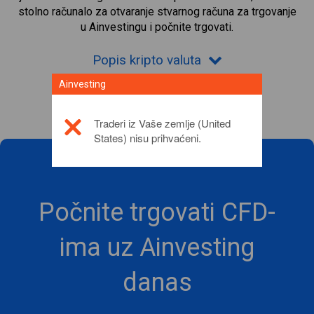
stolno računalo za otvaranje stvarnog računa za trgovanje
u Ainvestingu i počnite trgovati.
Popis kripto valuta
Ainvesting
Traderi iz Vaše zemlje (United
States) nisu prihvaćeni.
Počnite trgovati CFD-
ima uz Ainvesting
danas