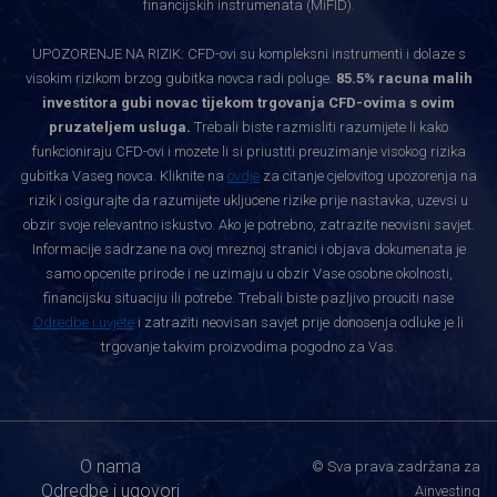
financijskih instrumenata (MiFID).
UPOZORENJE NA RIZIK: CFD-ovi su kompleksni instrumenti i dolaze s
visokim rizikom brzog gubitka novca radi poluge.
85.5% racuna malih
investitora gubi novac tijekom trgovanja CFD-ovima s ovim
pruzateljem usluga.
Trebali biste razmisliti razumijete li kako
funkcioniraju CFD-ovi i mozete li si priustiti preuzimanje visokog rizika
gubitka Vaseg novca. Kliknite na
ovdje
za citanje cjelovitog upozorenja na
rizik i osigurajte da razumijete ukljucene rizike prije nastavka, uzevsi u
obzir svoje relevantno iskustvo. Ako je potrebno, zatrazite neovisni savjet.
Informacije sadrzane na ovoj mreznoj stranici i objava dokumenata je
samo opcenite prirode i ne uzimaju u obzir Vase osobne okolnosti,
financijsku situaciju ili potrebe. Trebali biste pazljivo prouciti nase
Odredbe i uvjete
i zatraziti neovisan savjet prije donosenja odluke je li
trgovanje takvim proizvodima pogodno za Vas.
O nama
© Sva prava zadržana za
Odredbe i ugovori
Ainvesting