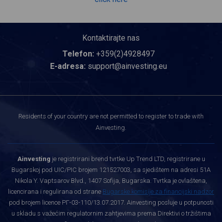
Kontaktirajte nas
Telefon:
+359(2)4928497
E-adresa:
support@ainvesting.eu
Residents of your country are not permitted to register to trade with
Ainvesting.
Ainvesting
je registrirani brend tvrtke Up Trend LTD, registrirane u
Bugarskoj pod UIC/PIC brojem 121527003, sa sjedištem na adresi 51A
Nikola Y. Vaptsarov Blvd., 1407 Sofija, Bugarska. Tvrtka je ovlaštena,
licencirana i regulirana od strane
Bugarske komisije za financijski nadzor
pod brojem licence РГ-03-110/13.07.2017. Ainvesting posluje u potpunosti
u skladu s važećim regulatornim zahtjevima prema Direktivi o tržištima