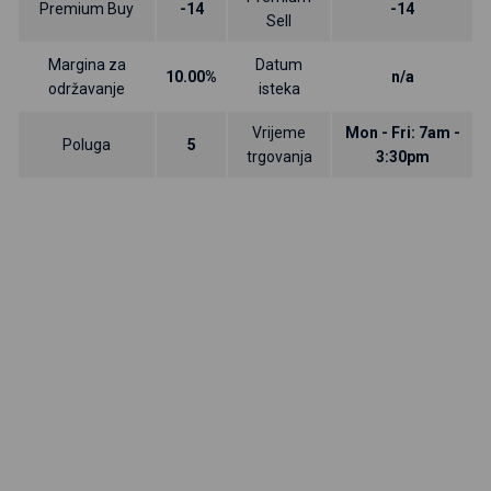
Premium Buy
-14
-14
Sell
Margina za
Datum
10.00%
n/a
održavanje
isteka
Vrijeme
Mon - Fri: 7am -
Poluga
5
trgovanja
3:30pm