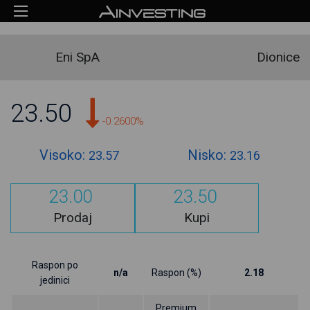
Eni SpA
Dionice
23.50
-0.2600%
Visoko:
Nisko:
23.57
23.16
23.00
23.50
Prodaj
Kupi
Raspon po
n/a
Raspon (%)
2.18
jedinici
Premium