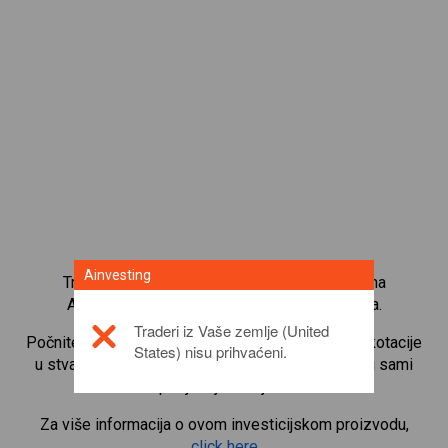
Ainvesting
Trgujte s više od 1000 međunarodnih udjela na
Ainvesting platformi za trgovanje CFD-ovima.
Traderi iz Vaše zemlje (United
Počnite trgovati CFD-ovima na
Eni SpA
. Primajte kotacije
States) nisu prihvaćeni.
u stvarnom vremenu i primajte dividende kao da i sami
posjedujete udjele.
Za više informacija o ovom investicijskom proizvodu,
click here