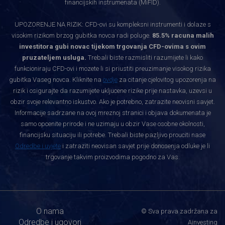
financijskih instrumenata (MiFID).
UPOZORENJE NA RIZIK: CFD-ovi su kompleksni instrumenti i dolaze s
visokim rizikom brzog gubitka novca radi poluge.
85.5% racuna malih
investitora gubi novac tijekom trgovanja CFD-ovima s ovim
pruzateljem usluga.
Trebali biste razmisliti razumijete li kako
funkcioniraju CFD-ovi i mozete li si priustiti preuzimanje visokog rizika
gubitka Vaseg novca. Kliknite na
ovdje
za citanje cjelovitog upozorenja na
rizik i osigurajte da razumijete ukljucene rizike prije nastavka, uzevsi u
obzir svoje relevantno iskustvo. Ako je potrebno, zatrazite neovisni savjet.
Informacije sadrzane na ovoj mreznoj stranici i objava dokumenata je
samo opcenite prirode i ne uzimaju u obzir Vase osobne okolnosti,
financijsku situaciju ili potrebe. Trebali biste pazljivo prouciti nase
Odredbe i uvjete
i zatraziti neovisan savjet prije donosenja odluke je li
trgovanje takvim proizvodima pogodno za Vas.
O nama
© Sva prava zadržana za
Odredbe i ugovori
Ainvesting