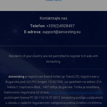
Kontaktirajte nas
Telefon:
+359(2)4928497
E-adresa:
support@ainvesting.eu
Residents of your country are not permitted to register to trade with
Ainvesting.
Ainvesting
je registrirani brend tvrtke Up Trend LTD, registrirane u
Bugarskoj pod UIC/PIC brojem 121527003, sa sjedištem na adresi 51A
Nikola Y. Vaptsarov Blvd., 1407 Sofija, Bugarska. Tvrtka je ovlaštena,
licencirana i regulirana od strane
Bugarske komisije za financijski nadzor
pod brojem licence РГ-03-110/13.07.2017. Ainvesting posluje u potpunosti
u skladu s važećim regulatornim zahtjevima prema Direktivi o tržištima