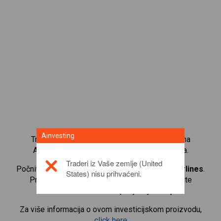
Ainvesting
Trgujte s više od 1000 međunarodnih udjela na
Ainvesting platformi za trgovanje CFD-ovima.
Traderi iz Vaše zemlje (United
Počnite trgovati CFD-ovima na
Consolidated Airlines
.
States) nisu prihvaćeni.
Primajte kotacije u stvarnom vremenu i primajte
dividende kao da i sami posjedujete udjele.
Za više informacija o ovom investicijskom proizvodu,
click here