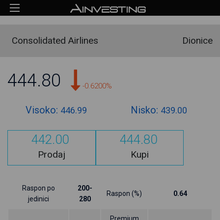
Consolidated Airlines
Dionice
444.80
-0.6200%
Visoko:
Nisko:
446.99
439.00
442.00
444.80
Prodaj
Kupi
Raspon po
200-
Raspon (%)
0.64
jedinici
280
Premium