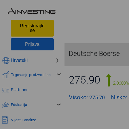
Registrirajte
se
Prijava
Deutsche Boerse
Hrvatski
Trgovanje proizvodima
275.90
2.0600%
Platforme
Visoko:
Nisko:
275.70
Edukacija
Vijesti i analize