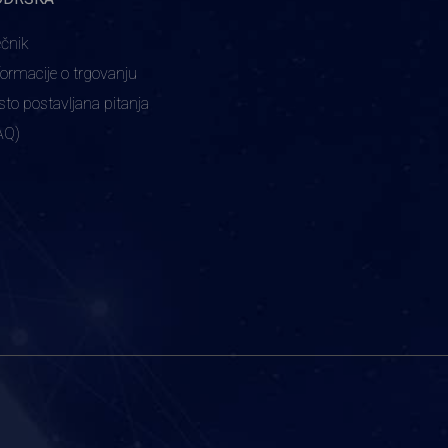
ečnik
formacije o trgovanju
sto postavljana pitanja
AQ)