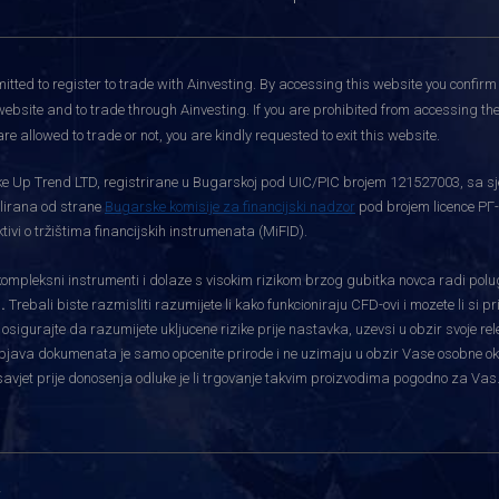
itted to register to trade with Ainvesting.
By accessing this website you confirm 
website and to trade through Ainvesting. If you are prohibited from accessing the 
re allowed to trade or not, you are kindly requested to exit this website.
rtke Up Trend LTD, registrirane u Bugarskoj pod UIC/PIC brojem 121527003, sa sj
gulirana od strane
Bugarske komisije za financijski nadzor
pod brojem licence РГ-
vi o tržištima financijskih instrumenata (MiFID).
pleksni instrumenti i dolaze s visokim rizikom brzog gubitka novca radi polu
.
Trebali biste razmisliti razumijete li kako funkcioniraju CFD-ovi i mozete li si 
i osigurajte da razumijete ukljucene rizike prije nastavka, uzevsi u obzir svoje re
bjava dokumenata je samo opcenite prirode i ne uzimaju u obzir Vase osobne okolnos
savjet prije donosenja odluke je li trgovanje takvim proizvodima pogodno za Vas
i