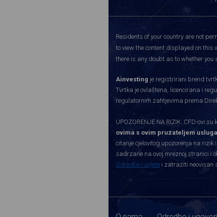
Residents of your country are not perm
to view the content displayed on this 
there is any doubt as to whether you a
Ainvesting
je registrirani brend tv
Tvrtka je ovlaštena, licencirana i re
regulatornim zahtjevima prema Direkti
UPOZORENJE NA RIZIK: CFD-ovi su kom
ovima s ovim pruzateljem usluga
citanje cjelovitog upozorenja na rizik 
sadrzane na ovoj mreznoj stranici i o
Odredbe i uvjete
i zatraziti neovisan 
O nama
Odredbe i ugovor