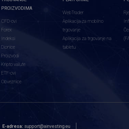
PROIZVODIMA
WebTrader
Rj
CFD-ovi
Aplikacija za mobilno
In
Forex
trgovanje
Če
Indeksi
Aplikacija za trgovanje na
(F
Dionice
tabletu
Proizvodi
Kripto valute
ETF-ovi
Obveznice
E-adresa:
support@ainvesting.eu