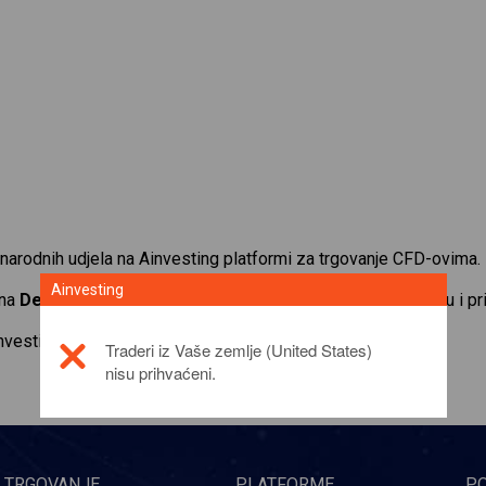
narodnih udjela na Ainvesting platformi za trgovanje CFD-ovima.
Ainvesting
 na
Deutsche Boerse
. Primajte kotacije u stvarnom vremenu i pr
investicijskom proizvodu,
click here
Traderi iz Vaše zemlje (United States)
nisu prihvaćeni.
TRGOVANJE
PLATFORME
P