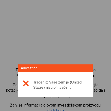
Ainvesting
Trgujte s više od 1000 međunarodnih udjela na
Ainvesting platformi za trgovanje CFD-ovima.
Traderi iz Vaše zemlje (United
Počnite trgovati CFD-ovima na
Chevron
. Primajte
States) nisu prihvaćeni.
kotacije u stvarnom vremenu i primajte dividende kao da i
sami posjedujete udjele.
Za više informacija o ovom investicijskom proizvodu,
click here