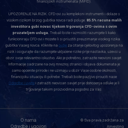
financijskih instrumenata (MiFID).
UPOZORENJE NA RIZIK: CFD-ovi su kompleksni instrumenti i dolaze s
visokim rizikom brzog gubitka novca radi poluge.
85.5% racuna malih
investitora gubi novac tijekom trgovanja CFD-ovima s ovim
pruzateljem usluga.
Trebali biste razmisliti razumijete li kako
funkcioniraju CFD-ovi i mozete li si priustiti preuzimanje visokog rizika
gubitka Vaseg novca. Kliknite na
ovdje
za citanje cjelovitog upozorenja na
rizik i osigurajte da razumijete ukljucene rizike prije nastavka, uzevsi u
obzir svoje relevantno iskustvo. Ako je potrebno, zatrazite neovisni savjet.
Informacije sadrzane na ovoj mreznoj stranici i objava dokumenata je
samo opcenite prirode i ne uzimaju u obzir Vase osobne okolnosti,
financijsku situaciju ili potrebe. Trebali biste pazljivo prouciti nase
Odredbe i uvjete
i zatraziti neovisan savjet prije donosenja odluke je li
trgovanje takvim proizvodima pogodno za Vas.
O nama
© Sva prava zadržana za
Odredbe i ugovori
Ainvesting