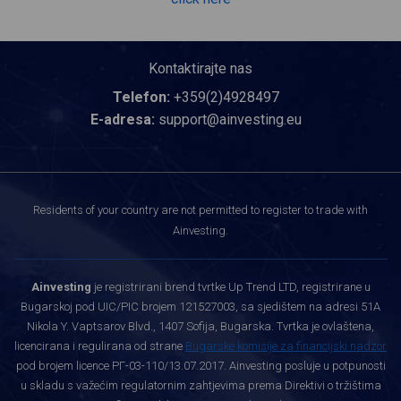
Kontaktirajte nas
Telefon:
+359(2)4928497
E-adresa:
support@ainvesting.eu
Residents of your country are not permitted to register to trade with
Ainvesting.
Ainvesting
je registrirani brend tvrtke Up Trend LTD, registrirane u
Bugarskoj pod UIC/PIC brojem 121527003, sa sjedištem na adresi 51A
Nikola Y. Vaptsarov Blvd., 1407 Sofija, Bugarska. Tvrtka je ovlaštena,
licencirana i regulirana od strane
Bugarske komisije za financijski nadzor
pod brojem licence РГ-03-110/13.07.2017. Ainvesting posluje u potpunosti
u skladu s važećim regulatornim zahtjevima prema Direktivi o tržištima