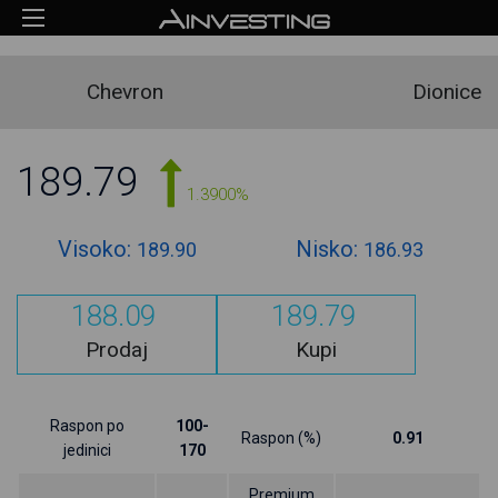
Chevron
Dionice
189.79
1.3900%
Visoko:
Nisko:
189.90
186.93
188.09
189.79
Prodaj
Kupi
Raspon po
100-
Raspon (%)
0.91
jedinici
170
Premium