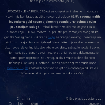
financijskih instrumenata (MiFID).
UPOZORENJE NA RIZIK: CFD-ovi su kompleksni instrumenti i dolaze s
visokim rizikom brzog gubitka novca radi poluge.
85.5% racuna malih
investitora gubi novac tijekom trgovanja CFD-ovima s ovim
pruzateljem usluga.
Trebali biste razmisliti razumijete li kako
funkcioniraju CFD-ovi i mozete li si priustiti preuzimanje visokog rizika
gubitka Vaseg novca. Kliknite na
ovdje
za citanje cjelovitog upozorenja na
rizik i osigurajte da razumijete ukljucene rizike prije nastavka, uzevsi u
obzir svoje relevantno iskustvo. Ako je potrebno, zatrazite neovisni savjet.
Informacije sadrzane na ovoj mreznoj stranici i objava dokumenata je
samo opcenite prirode i ne uzimaju u obzir Vase osobne okolnosti,
financijsku situaciju ili potrebe. Trebali biste pazljivo prouciti nase
Odredbe i uvjete
i zatraziti neovisan savjet prije donosenja odluke je li
trgovanje takvim proizvodima pogodno za Vas.
O nama
© Sva prava zadržana za
Odredbe i ugovori
Ainvesting