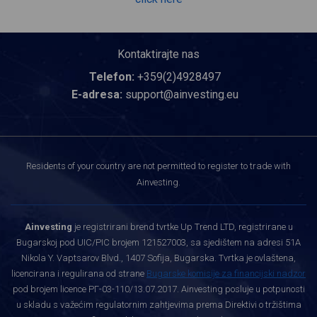
Kontaktirajte nas
Telefon:
+359(2)4928497
E-adresa:
support@ainvesting.eu
Residents of your country are not permitted to register to trade with
Ainvesting.
Ainvesting
je registrirani brend tvrtke Up Trend LTD, registrirane u
Bugarskoj pod UIC/PIC brojem 121527003, sa sjedištem na adresi 51A
Nikola Y. Vaptsarov Blvd., 1407 Sofija, Bugarska. Tvrtka je ovlaštena,
licencirana i regulirana od strane
Bugarske komisije za financijski nadzor
pod brojem licence РГ-03-110/13.07.2017. Ainvesting posluje u potpunosti
u skladu s važećim regulatornim zahtjevima prema Direktivi o tržištima