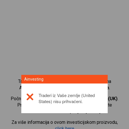
Ainvesting
Trgujte s više od 1000 međunarodnih udjela na
Ainvesting platformi za trgovanje CFD-ovima.
Traderi iz Vaše zemlje (United
Počnite trgovati CFD-ovima na
Anglo American(UK)
.
States) nisu prihvaćeni.
Primajte kotacije u stvarnom vremenu i primajte
dividende kao da i sami posjedujete udjele.
Za više informacija o ovom investicijskom proizvodu,
click here