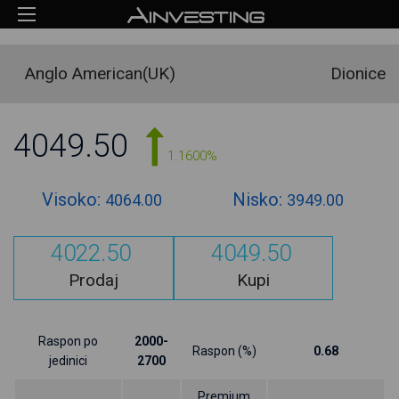
Anglo American(UK)
Dionice
4049.50
1.1600%
Visoko:
Nisko:
4064.00
3949.00
4022.50
4049.50
Prodaj
Kupi
Raspon po
2000-
Raspon (%)
0.68
jedinici
2700
Premium