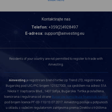
Kontaktirajte nas
Telefon:
+359(2)4928497
E-adresa:
support@ainvesting.eu
Residents of your country are not permitted to register to trade with
Ainvesting.
Ainvesting
je registrirani brend tvrtke Up Trend LTD, registrirane u
Bugarskoj pod UIC/PIC brojem 121527003, sa sjedištem na adresi 51A
Nikola Y. Vaptsarov Blvd., 1407 Sofija, Bugarska. Tvrtka je ovlaštena,
licencirana i regulirana od strane
Bugarske komisije za financijski nadzor
pod brojem licence РГ-03-110/13.07.2017. Ainvesting posluje u potpunosti
u skladu s važećim regulatornim zahtjevima prema Direktivi o tržištima