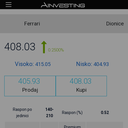
Ferrari
Dionice
408.03
0.2500%
Visoko:
Nisko:
415.05
404.93
405.93
408.03
Prodaj
Kupi
Raspon po
140-
Raspon (%)
0.52
jedinici
210
Premium