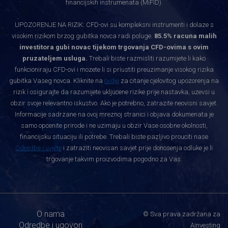
financijskih instrumenata (MiFID).
UPOZORENJE NA RIZIK: CFD-ovi su kompleksni instrumenti i dolaze s
visokim rizikom brzog gubitka novca radi poluge.
85.5% racuna malih
investitora gubi novac tijekom trgovanja CFD-ovima s ovim
pruzateljem usluga.
Trebali biste razmisliti razumijete li kako
funkcioniraju CFD-ovi i mozete li si priustiti preuzimanje visokog rizika
gubitka Vaseg novca. Kliknite na
ovdje
za citanje cjelovitog upozorenja na
rizik i osigurajte da razumijete ukljucene rizike prije nastavka, uzevsi u
obzir svoje relevantno iskustvo. Ako je potrebno, zatrazite neovisni savjet.
Informacije sadrzane na ovoj mreznoj stranici i objava dokumenata je
samo opcenite prirode i ne uzimaju u obzir Vase osobne okolnosti,
financijsku situaciju ili potrebe. Trebali biste pazljivo prouciti nase
Odredbe i uvjete
i zatraziti neovisan savjet prije donosenja odluke je li
trgovanje takvim proizvodima pogodno za Vas.
O nama
© Sva prava zadržana za
Odredbe i ugovori
Ainvesting