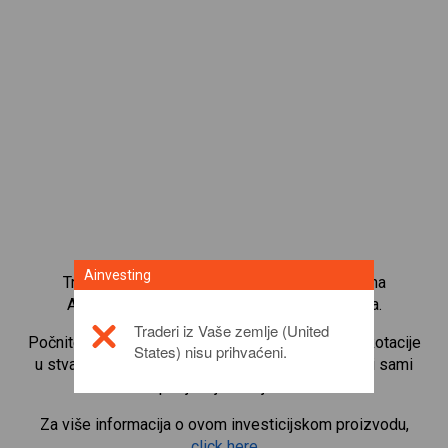
Ainvesting
Trgujte s više od 1000 međunarodnih udjela na
Ainvesting platformi za trgovanje CFD-ovima.
Traderi iz Vaše zemlje (United
Počnite trgovati CFD-ovima na
Ferrari
. Primajte kotacije
States) nisu prihvaćeni.
u stvarnom vremenu i primajte dividende kao da i sami
posjedujete udjele.
Za više informacija o ovom investicijskom proizvodu,
click here