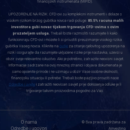
financijskih instrumenata (MiFID).
UPOZORENJE NA RIZIK: CFD-ovi su kompleksni instrumenti i dolaze s
visokim rizikom brzog gubitka novca radi poluge.
85.5% racuna malih
investitora gubi novac tijekom trgovanja CFD-ovima s ovim
pruzateljem usluga.
Trebali biste razmisliti razumijete li kako
funkcioniraju CFD-ovi i mozete li si priustiti preuzimanje visokog rizika
gubitka Vaseg novca. Kliknite na
ovdje
za citanje cjelovitog upozorenja na
rizik i osigurajte da razumijete ukljucene rizike prije nastavka, uzevsi u
obzir svoje relevantno iskustvo. Ako je potrebno, zatrazite neovisni savjet.
Informacije sadrzane na ovoj mreznoj stranici i objava dokumenata je
samo opcenite prirode i ne uzimaju u obzir Vase osobne okolnosti,
financijsku situaciju ili potrebe. Trebali biste pazljivo prouciti nase
Odredbe i uvjete
i zatraziti neovisan savjet prije donosenja odluke je li
trgovanje takvim proizvodima pogodno za Vas.
O nama
© Sva prava zadržana za
Odredbe i ugovori
Ainvesting