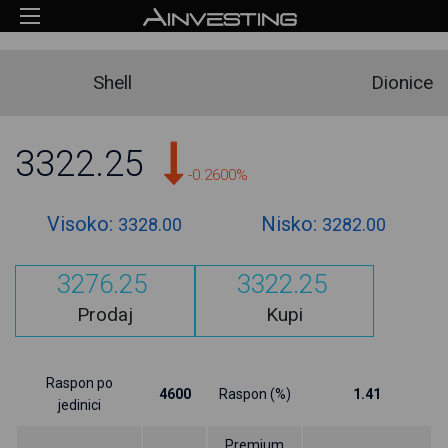
Shell
Dionice
3322.25
-0.2600%
Visoko:
Nisko:
3328.00
3282.00
3276.25
3322.25
Prodaj
Kupi
Raspon po
4600
Raspon (%)
1.41
jedinici
Premium