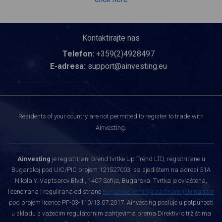
Kontaktirajte nas
Telefon:
+359(2)4928497
E-adresa:
support@ainvesting.eu
Residents of your country are not permitted to register to trade with
Ainvesting.
Ainvesting
je registrirani brend tvrtke Up Trend LTD, registrirane u
Bugarskoj pod UIC/PIC brojem 121527003, sa sjedištem na adresi 51A
Nikola Y. Vaptsarov Blvd., 1407 Sofija, Bugarska. Tvrtka je ovlaštena,
licencirana i regulirana od strane
Bugarske komisije za financijski nadzor
pod brojem licence РГ-03-110/13.07.2017. Ainvesting posluje u potpunosti
u skladu s važećim regulatornim zahtjevima prema Direktivi o tržištima