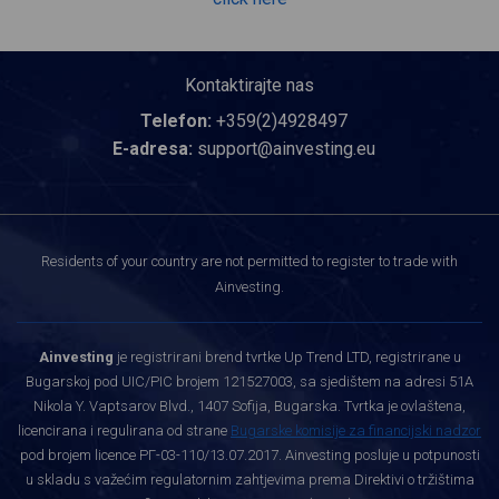
Kontaktirajte nas
Telefon:
+359(2)4928497
E-adresa:
support@ainvesting.eu
Residents of your country are not permitted to register to trade with
Ainvesting.
Ainvesting
je registrirani brend tvrtke Up Trend LTD, registrirane u
Bugarskoj pod UIC/PIC brojem 121527003, sa sjedištem na adresi 51A
Nikola Y. Vaptsarov Blvd., 1407 Sofija, Bugarska. Tvrtka je ovlaštena,
licencirana i regulirana od strane
Bugarske komisije za financijski nadzor
pod brojem licence РГ-03-110/13.07.2017. Ainvesting posluje u potpunosti
u skladu s važećim regulatornim zahtjevima prema Direktivi o tržištima