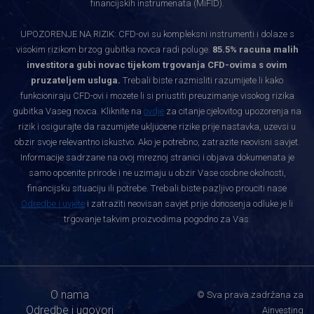
financijskih instrumenata (MiFID).
UPOZORENJE NA RIZIK: CFD-ovi su kompleksni instrumenti i dolaze s
visokim rizikom brzog gubitka novca radi poluge.
85.5% racuna malih
investitora gubi novac tijekom trgovanja CFD-ovima s ovim
pruzateljem usluga.
Trebali biste razmisliti razumijete li kako
funkcioniraju CFD-ovi i mozete li si priustiti preuzimanje visokog rizika
gubitka Vaseg novca. Kliknite na
ovdje
za citanje cjelovitog upozorenja na
rizik i osigurajte da razumijete ukljucene rizike prije nastavka, uzevsi u
obzir svoje relevantno iskustvo. Ako je potrebno, zatrazite neovisni savjet.
Informacije sadrzane na ovoj mreznoj stranici i objava dokumenata je
samo opcenite prirode i ne uzimaju u obzir Vase osobne okolnosti,
financijsku situaciju ili potrebe. Trebali biste pazljivo prouciti nase
Odredbe i uvjete
i zatraziti neovisan savjet prije donosenja odluke je li
trgovanje takvim proizvodima pogodno za Vas.
O nama
© Sva prava zadržana za
Odredbe i ugovori
Ainvesting