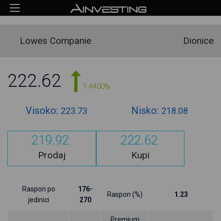
Lowes Companie
Dionice
222.62
1.4400%
Visoko:
Nisko:
223.73
218.08
219.92
222.62
Prodaj
Kupi
Raspon po
176-
Raspon (%)
1.23
jedinici
270
Premium