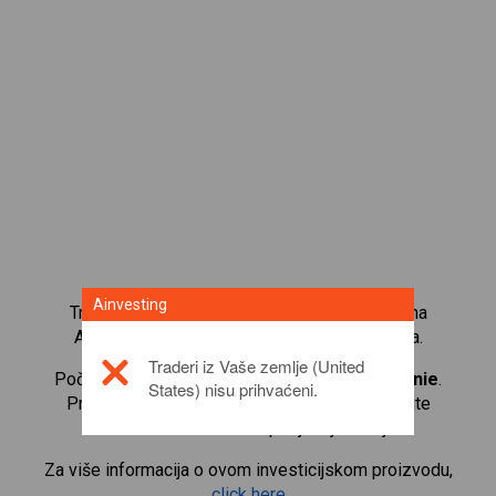
Ainvesting
Trgujte s više od 1000 međunarodnih udjela na
Ainvesting platformi za trgovanje CFD-ovima.
Traderi iz Vaše zemlje (United
Počnite trgovati CFD-ovima na
Lowes Companie
.
States) nisu prihvaćeni.
Primajte kotacije u stvarnom vremenu i primajte
dividende kao da i sami posjedujete udjele.
Za više informacija o ovom investicijskom proizvodu,
click here