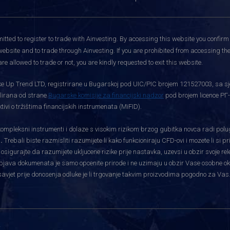
itted to register to trade with Ainvesting.
By accessing this website you confirm 
website and to trade through Ainvesting. If you are prohibited from accessing the 
re allowed to trade or not, you are kindly requested to exit this website.
rtke Up Trend LTD, registrirane u Bugarskoj pod UIC/PIC brojem 121527003, sa sj
gulirana od strane
Bugarske komisije za financijski nadzor
pod brojem licence РГ-
vi o tržištima financijskih instrumenata (MiFID).
pleksni instrumenti i dolaze s visokim rizikom brzog gubitka novca radi polu
.
Trebali biste razmisliti razumijete li kako funkcioniraju CFD-ovi i mozete li si 
i osigurajte da razumijete ukljucene rizike prije nastavka, uzevsi u obzir svoje re
bjava dokumenata je samo opcenite prirode i ne uzimaju u obzir Vase osobne okolnos
savjet prije donosenja odluke je li trgovanje takvim proizvodima pogodno za Vas
i