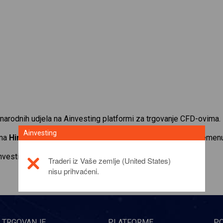
narodnih udjela na Ainvesting platformi za trgovanje CFD-ovima.
Ainvesting
 na
Hims Hers Health INC.
. Primajte kotacije u stvarnom vremenu
investicijskom proizvodu,
click here
Traderi iz Vaše zemlje (United States)
nisu prihvaćeni.
TRGOVANJE
PLATFORME
P