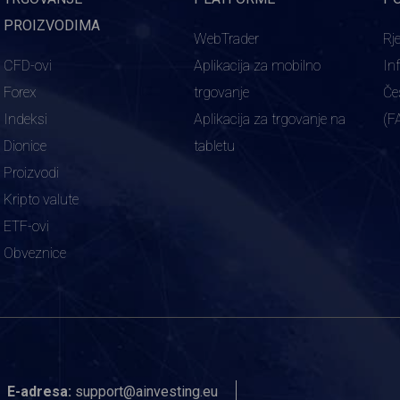
PROIZVODIMA
WebTrader
Rj
CFD-ovi
Aplikacija za mobilno
In
Forex
trgovanje
Če
Indeksi
Aplikacija za trgovanje na
(F
Dionice
tabletu
Proizvodi
Kripto valute
ETF-ovi
Obveznice
E-adresa:
support@ainvesting.eu