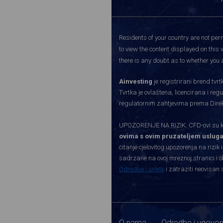
Residents of your country are not perm
to view the content displayed on this 
there is any doubt as to whether you a
Ainvesting
je registrirani brend tv
Tvrtka je ovlaštena, licencirana i re
regulatornim zahtjevima prema Direkti
UPOZORENJE NA RIZIK: CFD-ovi su kom
ovima s ovim pruzateljem usluga
citanje cjelovitog upozorenja na rizik 
sadrzane na ovoj mreznoj stranici i o
Odredbe i uvjete
i zatraziti neovisan 
O nama
Odredbe i ugovor