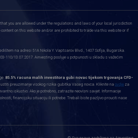
that you are allowed under the regulations and laws of your local jurisdiction
content on this website and/or are prohibited to trade via this website or if
edištem na adresi 51A Nikola Y. Vaptsarov Blvd., 1407 Sofija, Bugarska.
03-110/13.07.2017. Ainvesting posluje u potpunosti u skladu s važećim
ge.
85.5% racuna malih investitora gubi novac tijekom trgovanja CFD-
priustiti preuzimanje visokog rizika gubitka Vaseg novca. Kliknite na
ovdje
za
levantno iskustvo. Ako je potrebno, zatrazite neovisni savjet. Informacije
ti, financijsku situaciju ili potrebe. Trebali biste pazljivo prouciti nase
.
© Sva prava zadržana za Ainvesting