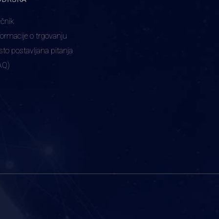
ečnik
formacije o trgovanju
sto postavljana pitanja
AQ)