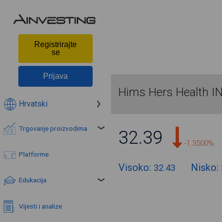
Registrirajte
se
Prijava
Hims Hers Health I
Hrvatski
Trgovanje proizvodima
32.39
-1.3500%
Platforme
Visoko:
Nisko:
32.43
Edukacija
Vijesti i analize