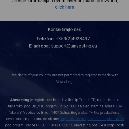
Za više informacija o ovom investicijskom proizvodu,
click here
Kontaktirajte nas
Telefon:
+359(2)4928497
E-adresa:
support@ainvesting.eu
Residents of your country are not permitted to register to trade with
Ainvesting.
Ainvesting
je registrirani brend tvrtke Up Trend LTD, registrirane u
Bugarskoj pod UIC/PIC brojem 121527003, sa sjedištem na adresi 51A
Nikola Y. Vaptsarov Blvd., 1407 Sofija, Bugarska. Tvrtka je ovlaštena,
licencirana i regulirana od strane
Bugarske komisije za financijski nadzor
pod brojem licence РГ-03-110/13.07.2017. Ainvesting posluje u potpunosti