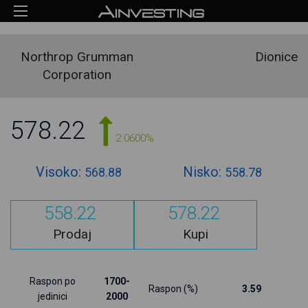
Northrop Grumman
Dionice
Corporation
578.22
2.0600%
Visoko:
Nisko:
568.88
558.78
558.22
578.22
Prodaj
Kupi
Raspon po
1700-
Raspon (%)
3.59
jedinici
2000