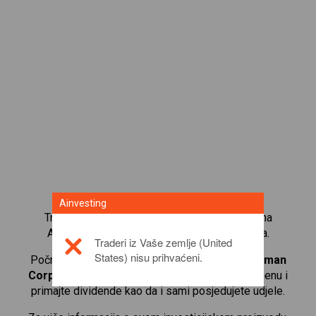
Ainvesting
Trgujte s više od 1000 međunarodnih udjela na
Ainvesting platformi za trgovanje CFD-ovima.
Traderi iz Vaše zemlje (United
States) nisu prihvaćeni.
Počnite trgovati CFD-ovima na
Northrop Grumman
Corporation
. Primajte kotacije u stvarnom vremenu i
primajte dividende kao da i sami posjedujete udjele.