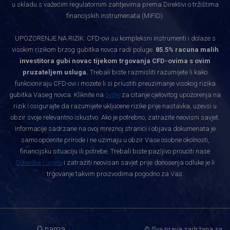
u skladu s važećim regulatornim zahtjevima prema Direktivi o tržištima
financijskih instrumenata (MiFID).
UPOZORENJE NA RIZIK: CFD-ovi su kompleksni instrumenti i dolaze s
visokim rizikom brzog gubitka novca radi poluge.
85.5% racuna malih
investitora gubi novac tijekom trgovanja CFD-ovima s ovim
pruzateljem usluga.
Trebali biste razmisliti razumijete li kako
funkcioniraju CFD-ovi i mozete li si priustiti preuzimanje visokog rizika
gubitka Vaseg novca. Kliknite na
ovdje
za citanje cjelovitog upozorenja na
rizik i osigurajte da razumijete ukljucene rizike prije nastavka, uzevsi u
obzir svoje relevantno iskustvo. Ako je potrebno, zatrazite neovisni savjet.
Informacije sadrzane na ovoj mreznoj stranici i objava dokumenata je
samo opcenite prirode i ne uzimaju u obzir Vase osobne okolnosti,
financijsku situaciju ili potrebe. Trebali biste pazljivo prouciti nase
Odredbe i uvjete
i zatraziti neovisan savjet prije donosenja odluke je li
trgovanje takvim proizvodima pogodno za Vas.
O nama
© Sva prava zadržana za