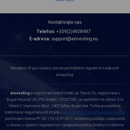
Kontaktirajte nas
Telefon:
+359(2)4928497
E-adresa:
support@ainvesting.eu
Residents of your country are not permitted to register to trade with
Ainvesting.
Ainvesting
je registrirani brend tvrtke Up Trend LTD, registrirane u
Bugarskoj pod UIC/PIC brojem 121527003, sa sjedištem na adresi 51A
Nikola Y. Vaptsarov Blvd., 1407 Sofija, Bugarska. Tvrtka je ovlaštena,
licencirana i regulirana od strane
Bugarske komisije za financijski nadzor
pod brojem licence РГ-03-110/13.07.2017. Ainvesting posluje u potpunosti
u skladu s važećim regulatornim zahtjevima prema Direktivi o tržištima