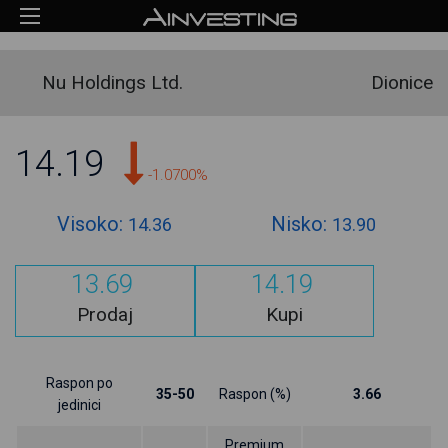
Nu Holdings Ltd.
Dionice
14.19
-1.0700%
Visoko:
Nisko:
14.36
13.90
13.69
14.19
Prodaj
Kupi
Raspon po
35-50
Raspon (%)
3.66
jedinici
Premium