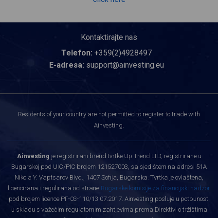
Kontaktirajte nas
Telefon:
+359(2)4928497
E-adresa:
support@ainvesting.eu
Residents of your country are not permitted to register to trade with
Ainvesting.
Ainvesting
je registrirani brend tvrtke Up Trend LTD, registrirane u
Bugarskoj pod UIC/PIC brojem 121527003, sa sjedištem na adresi 51A
Nikola Y. Vaptsarov Blvd., 1407 Sofija, Bugarska. Tvrtka je ovlaštena,
licencirana i regulirana od strane
Bugarske komisije za financijski nadzor
pod brojem licence РГ-03-110/13.07.2017. Ainvesting posluje u potpunosti
u skladu s važećim regulatornim zahtjevima prema Direktivi o tržištima