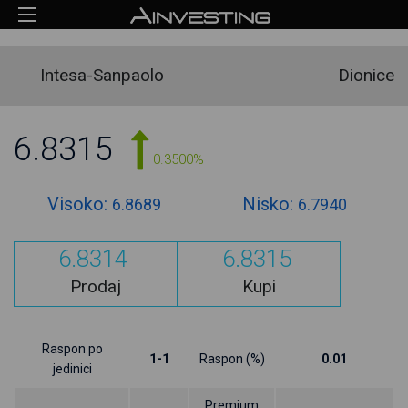
Intesa-Sanpaolo
Dionice
6.8315
0.3500%
Visoko:
Nisko:
6.8689
6.7940
6.8314
6.8315
Prodaj
Kupi
Raspon po
1-1
Raspon (%)
0.01
jedinici
Premium