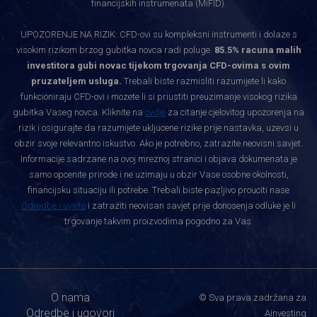
financijskih instrumenata (MiFID).
UPOZORENJE NA RIZIK: CFD-ovi su kompleksni instrumenti i dolaze s
visokim rizikom brzog gubitka novca radi poluge.
85.5% racuna malih
investitora gubi novac tijekom trgovanja CFD-ovima s ovim
pruzateljem usluga.
Trebali biste razmisliti razumijete li kako
funkcioniraju CFD-ovi i mozete li si priustiti preuzimanje visokog rizika
gubitka Vaseg novca. Kliknite na
ovdje
za citanje cjelovitog upozorenja na
rizik i osigurajte da razumijete ukljucene rizike prije nastavka, uzevsi u
obzir svoje relevantno iskustvo. Ako je potrebno, zatrazite neovisni savjet.
Informacije sadrzane na ovoj mreznoj stranici i objava dokumenata je
samo opcenite prirode i ne uzimaju u obzir Vase osobne okolnosti,
financijsku situaciju ili potrebe. Trebali biste pazljivo prouciti nase
Odredbe i uvjete
i zatraziti neovisan savjet prije donosenja odluke je li
trgovanje takvim proizvodima pogodno za Vas.
O nama
© Sva prava zadržana za
Odredbe i ugovori
Ainvesting