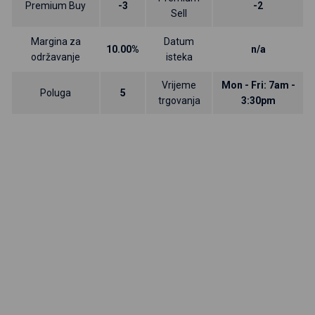
Premium Buy
-3
-2
Sell
Margina za
Datum
10.00%
n/a
održavanje
isteka
Vrijeme
Mon - Fri: 7am -
Poluga
5
trgovanja
3:30pm