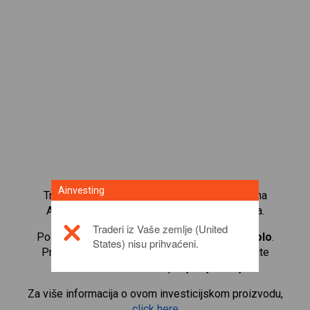
Ainvesting
Trgujte s više od 1000 međunarodnih udjela na
Ainvesting platformi za trgovanje CFD-ovima.
Traderi iz Vaše zemlje (United
Počnite trgovati CFD-ovima na
Intesa-Sanpaolo
.
States) nisu prihvaćeni.
Primajte kotacije u stvarnom vremenu i primajte
dividende kao da i sami posjedujete udjele.
Za više informacija o ovom investicijskom proizvodu,
click here