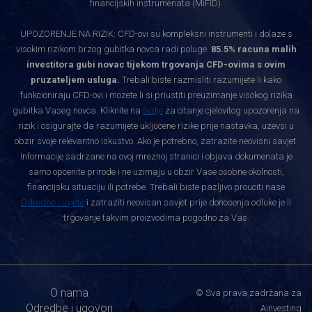
financijskih instrumenata (MiFID).
UPOZORENJE NA RIZIK: CFD-ovi su kompleksni instrumenti i dolaze s
visokim rizikom brzog gubitka novca radi poluge.
85.5% racuna malih
investitora gubi novac tijekom trgovanja CFD-ovima s ovim
pruzateljem usluga.
Trebali biste razmisliti razumijete li kako
funkcioniraju CFD-ovi i mozete li si priustiti preuzimanje visokog rizika
gubitka Vaseg novca. Kliknite na
ovdje
za citanje cjelovitog upozorenja na
rizik i osigurajte da razumijete ukljucene rizike prije nastavka, uzevsi u
obzir svoje relevantno iskustvo. Ako je potrebno, zatrazite neovisni savjet.
Informacije sadrzane na ovoj mreznoj stranici i objava dokumenata je
samo opcenite prirode i ne uzimaju u obzir Vase osobne okolnosti,
financijsku situaciju ili potrebe. Trebali biste pazljivo prouciti nase
Odredbe i uvjete
i zatraziti neovisan savjet prije donosenja odluke je li
trgovanje takvim proizvodima pogodno za Vas.
O nama
© Sva prava zadržana za
Odredbe i ugovori
Ainvesting