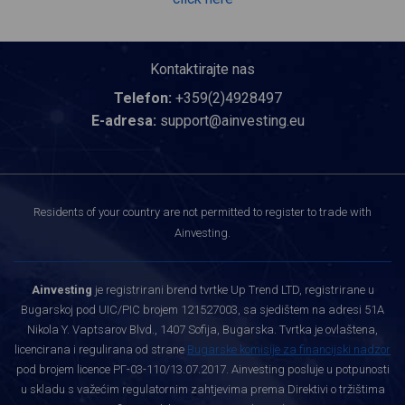
Kontaktirajte nas
Telefon:
+359(2)4928497
E-adresa:
support@ainvesting.eu
Residents of your country are not permitted to register to trade with
Ainvesting.
Ainvesting
je registrirani brend tvrtke Up Trend LTD, registrirane u
Bugarskoj pod UIC/PIC brojem 121527003, sa sjedištem na adresi 51A
Nikola Y. Vaptsarov Blvd., 1407 Sofija, Bugarska. Tvrtka je ovlaštena,
licencirana i regulirana od strane
Bugarske komisije za financijski nadzor
pod brojem licence РГ-03-110/13.07.2017. Ainvesting posluje u potpunosti
u skladu s važećim regulatornim zahtjevima prema Direktivi o tržištima