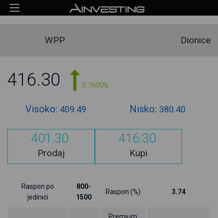
WPP
Dionice
416.30
3.7600%
Visoko:
Nisko:
409.49
380.40
401.30
416.30
Prodaj
Kupi
Raspon po
800-
Raspon (%)
3.74
jedinici
1500
Premium