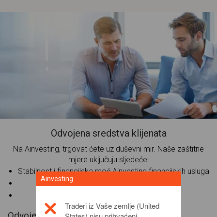
Odvojena sredstva klijenata
Na Ainvesting, trgovat ćete uz duševni mir. Naše zaštitne
mjere uključuju sljedeće:
Stabilnost i financijska moć Ainvesting financijskih usluga
Ainvesting
Odvojeni računi klijenata
Fond za kompenzaciju klijenata
Traderi iz Vaše zemlje (United
Odvojeni računi
States) nisu prihvaćeni.