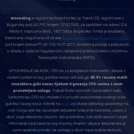
Ainvesting
je registrirani brend tvrtke Up Trend LTD, registrirane u
Bugarskoj pod UIC/PIC brojem 121527003, sa sjedištem na adresi 51A
Nikola Y. Vaptsarov Blvd., 1407 Sofija, Bugarska. Tvrtka je ovlaštena,
licencirana i regulirana od strane
Bugarske komisije za financijski nadzor
pod brojem licence РГ-03-110/13.07.2017. Ainvesting posluje u potpunosti
u skladu s važećim regulatornim zahtjevima prema Direktivi o tržištima
financijskih instrumenata (MiFID).
UPOZORENJE NA RIZIK: CFD-ovi su kompleksni instrumenti i dolaze s
visokim rizikom brzog gubitka novca radi poluge.
85.5% racuna malih
investitora gubi novac tijekom trgovanja CFD-ovima s ovim
pruzateljem usluga.
Trebali biste razmisliti razumijete li kako
funkcioniraju CFD-ovi i mozete li si priustiti preuzimanje visokog rizika
gubitka Vaseg novca. Kliknite na
ovdje
za citanje cjelovitog upozorenja na
rizik i osigurajte da razumijete ukljucene rizike prije nastavka, uzevsi u
obzir svoje relevantno iskustvo. Ako je potrebno, zatrazite neovisni savjet.
Informacije sadrzane na ovoj mreznoj stranici i objava dokumenata je
samo opcenite prirode i ne uzimaju u obzir Vase osobne okolnosti,