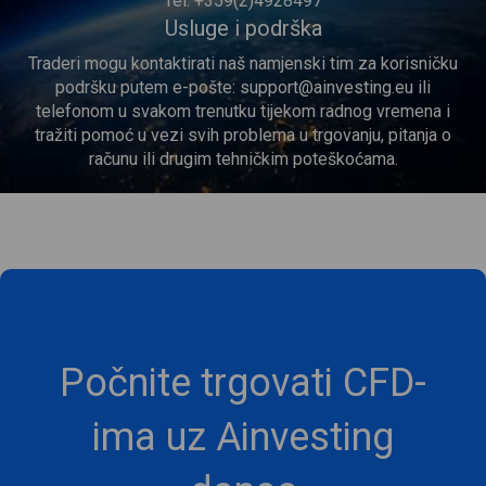
Tel: +359(2)4928497
Usluge i podrška
Traderi mogu kontaktirati naš namjenski tim za korisničku
podršku putem e-pošte:
support@ainvesting.eu
ili
telefonom u svakom trenutku tijekom radnog vremena i
tražiti pomoć u vezi svih problema u trgovanju, pitanja o
računu ili drugim tehničkim poteškoćama.
Počnite trgovati CFD-
ima uz Ainvesting