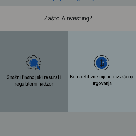
Zašto Ainvesting?
Kompetitivne cijene i izvršenje
Snažni financijski resursi i
trgovanja
regulatorni nadzor