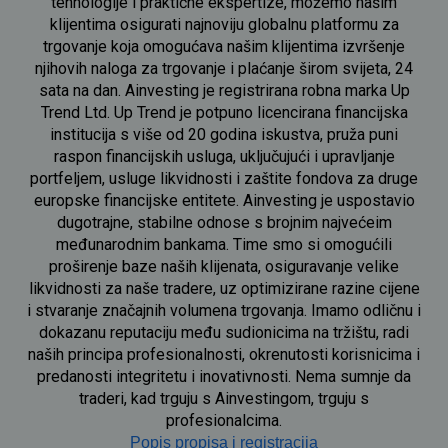
tehnologije i praktične ekspertize, možemo našim
klijentima osigurati najnoviju globalnu platformu za
trgovanje koja omogućava našim klijentima izvršenje
njihovih naloga za trgovanje i plaćanje širom svijeta, 24
sata na dan. Ainvesting je registrirana robna marka Up
Trend Ltd. Up Trend je potpuno licencirana financijska
institucija s više od 20 godina iskustva, pruža puni
raspon financijskih usluga, uključujući i upravljanje
portfeljem, usluge likvidnosti i zaštite fondova za druge
europske financijske entitete. Ainvesting je uspostavio
dugotrajne, stabilne odnose s brojnim najvećeim
međunarodnim bankama. Time smo si omogućili
proširenje baze naših klijenata, osiguravanje velike
likvidnosti za naše tradere, uz optimizirane razine cijene
i stvaranje značajnih volumena trgovanja. Imamo odličnu i
dokazanu reputaciju među sudionicima na tržištu, radi
naših principa profesionalnosti, okrenutosti korisnicima i
predanosti integritetu i inovativnosti. Nema sumnje da
traderi, kad trguju s Ainvestingom, trguju s
profesionalcima.
Popis propisa i registracija