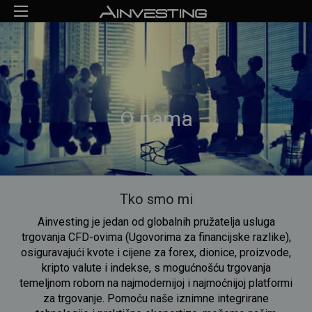
O nama
Tko smo mi
Ainvesting je jedan od globalnih pružatelja usluga
trgovanja CFD-ovima (Ugovorima za financijske razlike),
osiguravajući kvote i cijene za forex, dionice, proizvode,
kripto valute i indekse, s mogućnošću trgovanja
temeljnom robom na najmodernijoj i najmoćnijoj platformi
za trgovanje. Pomoću naše iznimne integrirane