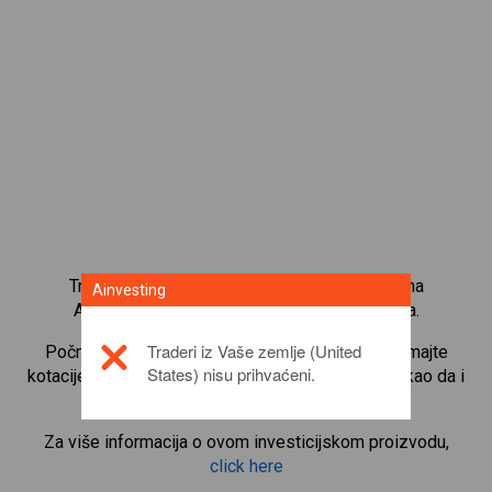
Trgujte s više od 1000 međunarodnih udjela na
Ainvesting
Ainvesting platformi za trgovanje CFD-ovima.
Traderi iz Vaše zemlje (United
Počnite trgovati CFD-ovima na
Daimler AG
. Primajte
States) nisu prihvaćeni.
kotacije u stvarnom vremenu i primajte dividende kao da i
sami posjedujete udjele.
Za više informacija o ovom investicijskom proizvodu,
click here