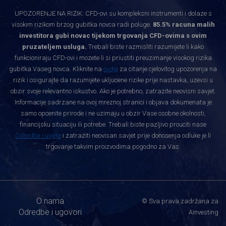
UPOZORENJE NA RIZIK: CFD-ovi su kompleksni instrumenti i dolaze s
visokim rizikom brzog gubitka novca radi poluge.
85.5% racuna malih
investitora gubi novac tijekom trgovanja CFD-ovima s ovim
pruzateljem usluga.
Trebali biste razmisliti razumijete li kako
funkcioniraju CFD-ovi i mozete li si priustiti preuzimanje visokog rizika
gubitka Vaseg novca. Kliknite na
ovdje
za citanje cjelovitog upozorenja na
rizik i osigurajte da razumijete ukljucene rizike prije nastavka, uzevsi u
obzir svoje relevantno iskustvo. Ako je potrebno, zatrazite neovisni savjet.
Informacije sadrzane na ovoj mreznoj stranici i objava dokumenata je
samo opcenite prirode i ne uzimaju u obzir Vase osobne okolnosti,
financijsku situaciju ili potrebe. Trebali biste pazljivo prouciti nase
Odredbe i uvjete
i zatraziti neovisan savjet prije donosenja odluke je li
trgovanje takvim proizvodima pogodno za Vas.
O nama
© Sva prava zadržana za
Odredbe i ugovori
Ainvesting