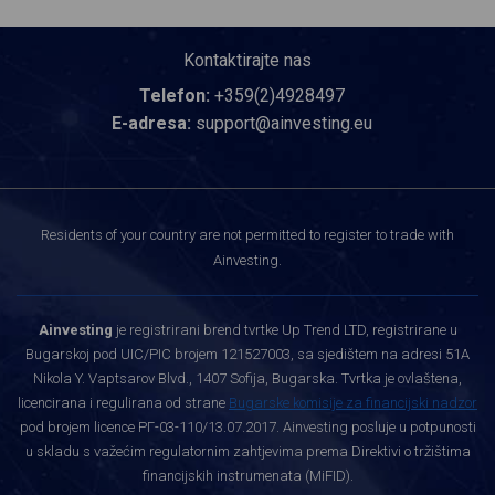
Kontaktirajte nas
Telefon:
+359(2)4928497
E-adresa:
support@ainvesting.eu
Residents of your country are not permitted to register to trade with
Ainvesting.
Ainvesting
je registrirani brend tvrtke Up Trend LTD, registrirane u
Bugarskoj pod UIC/PIC brojem 121527003, sa sjedištem na adresi 51A
Nikola Y. Vaptsarov Blvd., 1407 Sofija, Bugarska. Tvrtka je ovlaštena,
licencirana i regulirana od strane
Bugarske komisije za financijski nadzor
pod brojem licence РГ-03-110/13.07.2017. Ainvesting posluje u potpunosti
u skladu s važećim regulatornim zahtjevima prema Direktivi o tržištima
financijskih instrumenata (MiFID).