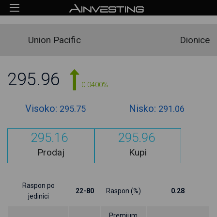
Union Pacific
Dionice
295.96
0.0400%
Visoko:
Nisko:
295.75
291.06
295.16
295.96
Prodaj
Kupi
Raspon po
22-80
Raspon (%)
0.28
jedinici
Premium