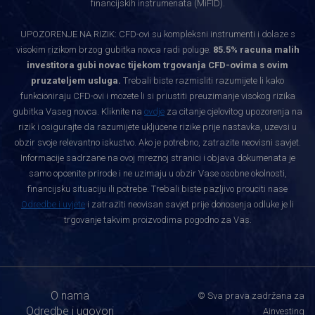
financijskih instrumenata (MiFID).
UPOZORENJE NA RIZIK: CFD-ovi su kompleksni instrumenti i dolaze s
visokim rizikom brzog gubitka novca radi poluge.
85.5% racuna malih
investitora gubi novac tijekom trgovanja CFD-ovima s ovim
pruzateljem usluga.
Trebali biste razmisliti razumijete li kako
funkcioniraju CFD-ovi i mozete li si priustiti preuzimanje visokog rizika
gubitka Vaseg novca. Kliknite na
ovdje
za citanje cjelovitog upozorenja na
rizik i osigurajte da razumijete ukljucene rizike prije nastavka, uzevsi u
obzir svoje relevantno iskustvo. Ako je potrebno, zatrazite neovisni savjet.
Informacije sadrzane na ovoj mreznoj stranici i objava dokumenata je
samo opcenite prirode i ne uzimaju u obzir Vase osobne okolnosti,
financijsku situaciju ili potrebe. Trebali biste pazljivo prouciti nase
Odredbe i uvjete
i zatraziti neovisan savjet prije donosenja odluke je li
trgovanje takvim proizvodima pogodno za Vas.
O nama
© Sva prava zadržana za
Odredbe i ugovori
Ainvesting