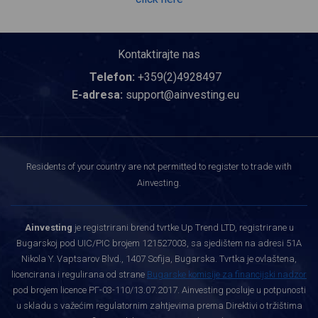
Kontaktirajte nas
Telefon:
+359(2)4928497
E-adresa:
support@ainvesting.eu
Residents of your country are not permitted to register to trade with
Ainvesting.
Ainvesting
je registrirani brend tvrtke Up Trend LTD, registrirane u
Bugarskoj pod UIC/PIC brojem 121527003, sa sjedištem na adresi 51A
Nikola Y. Vaptsarov Blvd., 1407 Sofija, Bugarska. Tvrtka je ovlaštena,
licencirana i regulirana od strane
Bugarske komisije za financijski nadzor
pod brojem licence РГ-03-110/13.07.2017. Ainvesting posluje u potpunosti
u skladu s važećim regulatornim zahtjevima prema Direktivi o tržištima