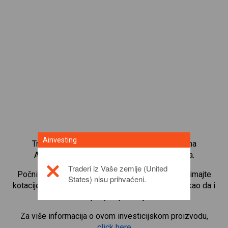
Ainvesting
Trgujte s više od 1000 međunarodnih udjela na
Ainvesting platformi za trgovanje CFD-ovima.
Traderi iz Vaše zemlje (United
Počnite trgovati CFD-ovima na
Union Pacific
. Primajte
States) nisu prihvaćeni.
kotacije u stvarnom vremenu i primajte dividende kao da i
sami posjedujete udjele.
Za više informacija o ovom investicijskom proizvodu,
click here