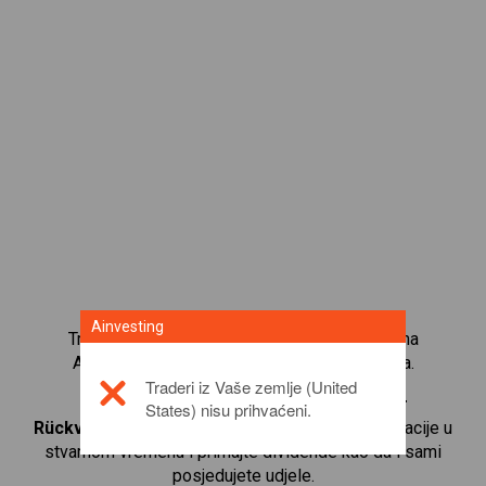
Ainvesting
Trgujte s više od 1000 međunarodnih udjela na
Ainvesting platformi za trgovanje CFD-ovima.
Traderi iz Vaše zemlje (United
Počnite trgovati CFD-ovima na
Münchener
States) nisu prihvaćeni.
Rückversicherungs-Gesellschaft
. Primajte kotacije u
stvarnom vremenu i primajte dividende kao da i sami
posjedujete udjele.