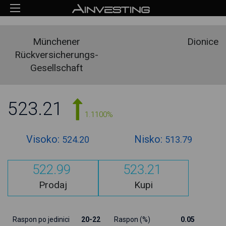
Münchener
Dionice
Rückversicherungs-
Gesellschaft
523.21
1.1100%
Visoko:
Nisko:
524.20
513.79
522.99
523.21
Prodaj
Kupi
Raspon po jedinici
20-22
Raspon (%)
0.05