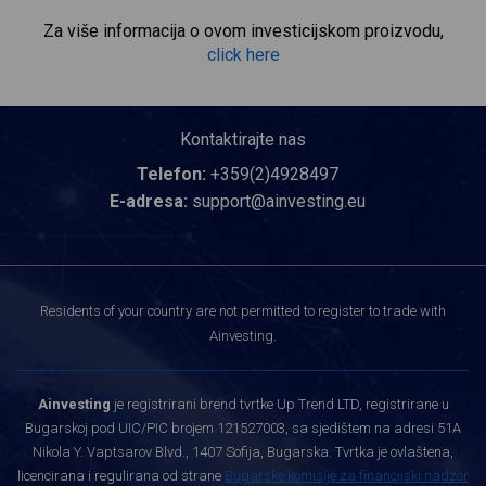
Za više informacija o ovom investicijskom proizvodu,
click here
Kontaktirajte nas
Telefon:
+359(2)4928497
E-adresa:
support@ainvesting.eu
Residents of your country are not permitted to register to trade with
Ainvesting.
Ainvesting
je registrirani brend tvrtke Up Trend LTD, registrirane u
Bugarskoj pod UIC/PIC brojem 121527003, sa sjedištem na adresi 51A
Nikola Y. Vaptsarov Blvd., 1407 Sofija, Bugarska. Tvrtka je ovlaštena,
licencirana i regulirana od strane
Bugarske komisije za financijski nadzor