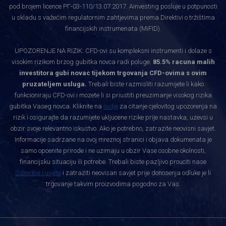
pod brojem licence РГ-03-110/13.07.2017. Ainvesting posluje u potpunosti
u skladu s važećim regulatornim zahtjevima prema Direktivi o tržištima
financijskih instrumenata (MiFID).
UPOZORENJE NA RIZIK: CFD-ovi su kompleksni instrumenti i dolaze s
visokim rizikom brzog gubitka novca radi poluge.
85.5% racuna malih
investitora gubi novac tijekom trgovanja CFD-ovima s ovim
pruzateljem usluga.
Trebali biste razmisliti razumijete li kako
funkcioniraju CFD-ovi i mozete li si priustiti preuzimanje visokog rizika
gubitka Vaseg novca. Kliknite na
ovdje
za citanje cjelovitog upozorenja na
rizik i osigurajte da razumijete ukljucene rizike prije nastavka, uzevsi u
obzir svoje relevantno iskustvo. Ako je potrebno, zatrazite neovisni savjet.
Informacije sadrzane na ovoj mreznoj stranici i objava dokumenata je
samo opcenite prirode i ne uzimaju u obzir Vase osobne okolnosti,
financijsku situaciju ili potrebe. Trebali biste pazljivo prouciti nase
Odredbe i uvjete
i zatraziti neovisan savjet prije donosenja odluke je li
trgovanje takvim proizvodima pogodno za Vas.