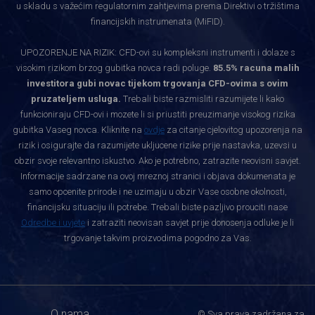
u skladu s važećim regulatornim zahtjevima prema Direktivi o tržištima
financijskih instrumenata (MiFID).
UPOZORENJE NA RIZIK: CFD-ovi su kompleksni instrumenti i dolaze s
visokim rizikom brzog gubitka novca radi poluge.
85.5% racuna malih
investitora gubi novac tijekom trgovanja CFD-ovima s ovim
pruzateljem usluga.
Trebali biste razmisliti razumijete li kako
funkcioniraju CFD-ovi i mozete li si priustiti preuzimanje visokog rizika
gubitka Vaseg novca. Kliknite na
ovdje
za citanje cjelovitog upozorenja na
rizik i osigurajte da razumijete ukljucene rizike prije nastavka, uzevsi u
obzir svoje relevantno iskustvo. Ako je potrebno, zatrazite neovisni savjet.
Informacije sadrzane na ovoj mreznoj stranici i objava dokumenata je
samo opcenite prirode i ne uzimaju u obzir Vase osobne okolnosti,
financijsku situaciju ili potrebe. Trebali biste pazljivo prouciti nase
Odredbe i uvjete
i zatraziti neovisan savjet prije donosenja odluke je li
trgovanje takvim proizvodima pogodno za Vas.
O nama
© Sva prava zadržana za