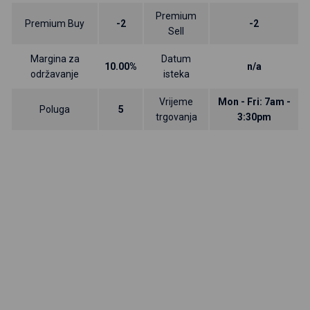
Premium
Premium Buy
-2
-2
Sell
Margina za
Datum
10.00%
n/a
održavanje
isteka
Vrijeme
Mon - Fri: 7am -
Poluga
5
trgovanja
3:30pm