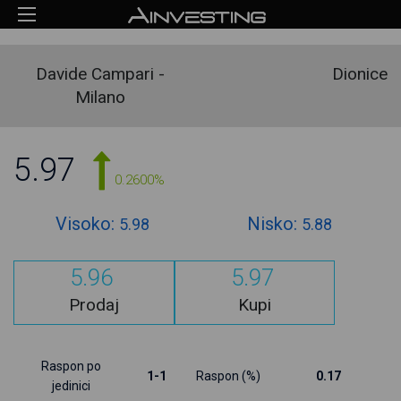
Davide Campari -
Dionice
Milano
5.97
0.2600%
Visoko:
Nisko:
5.98
5.88
5.96
5.97
Prodaj
Kupi
Raspon po
1-1
Raspon (%)
0.17
jedinici