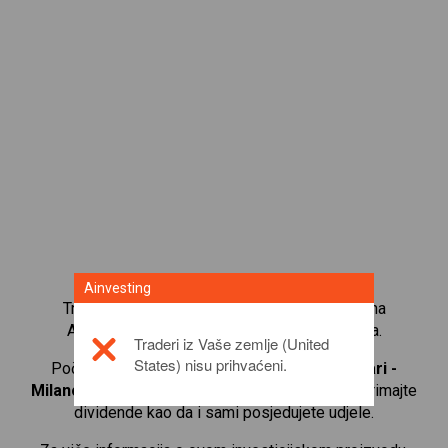
Ainvesting
Trgujte s više od 1000 međunarodnih udjela na
Ainvesting platformi za trgovanje CFD-ovima.
Traderi iz Vaše zemlje (United
States) nisu prihvaćeni.
Počnite trgovati CFD-ovima na
Davide Campari -
Milano
. Primajte kotacije u stvarnom vremenu i primajte
dividende kao da i sami posjedujete udjele.