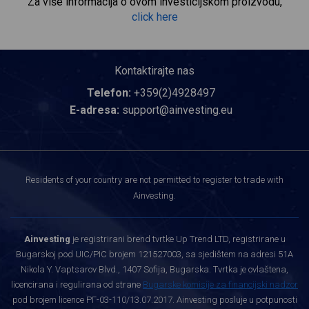
Za više informacija o ovom investicijskom proizvodu,
click here
Kontaktirajte nas
Telefon:
+359(2)4928497
E-adresa:
support@ainvesting.eu
Residents of your country are not permitted to register to trade with
Ainvesting.
Ainvesting
je registrirani brend tvrtke Up Trend LTD, registrirane u
Bugarskoj pod UIC/PIC brojem 121527003, sa sjedištem na adresi 51A
Nikola Y. Vaptsarov Blvd., 1407 Sofija, Bugarska. Tvrtka je ovlaštena,
licencirana i regulirana od strane
Bugarske komisije za financijski nadzor
pod brojem licence РГ-03-110/13.07.2017. Ainvesting posluje u potpunosti