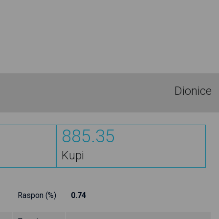
Dionice
885.35
Kupi
Raspon (%)
0.74