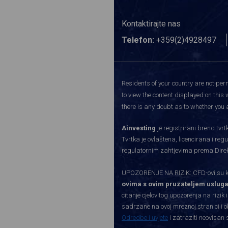
Kontaktirajte nas
Telefon:
+359(2)4928497
Residents of your country are not perm
to view the content displayed on this 
there is any doubt as to whether you a
Ainvesting
je registrirani brend tv
Tvrtka je ovlaštena, licencirana i re
regulatornim zahtjevima prema Direkti
UPOZORENJE NA RIZIK: CFD-ovi su kom
ovima s ovim pruzateljem usluga
citanje cjelovitog upozorenja na rizik 
sadrzane na ovoj mreznoj stranici i o
Odredbe i uvjete
i zatraziti neovisan 