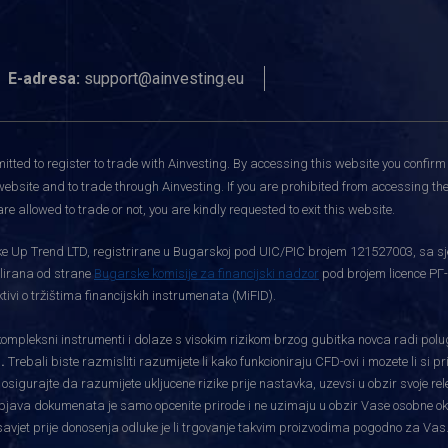
E-adresa:
support@ainvesting.eu
itted to register to trade with Ainvesting.
By accessing this website you confirm 
website and to trade through Ainvesting. If you are prohibited from accessing the 
re allowed to trade or not, you are kindly requested to exit this website.
rtke Up Trend LTD, registrirane u Bugarskoj pod UIC/PIC brojem 121527003, sa sj
gulirana od strane
Bugarske komisije za financijski nadzor
pod brojem licence РГ-
vi o tržištima financijskih instrumenata (MiFID).
pleksni instrumenti i dolaze s visokim rizikom brzog gubitka novca radi polu
.
Trebali biste razmisliti razumijete li kako funkcioniraju CFD-ovi i mozete li si 
i osigurajte da razumijete ukljucene rizike prije nastavka, uzevsi u obzir svoje re
bjava dokumenata je samo opcenite prirode i ne uzimaju u obzir Vase osobne okolnos
savjet prije donosenja odluke je li trgovanje takvim proizvodima pogodno za Vas