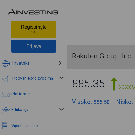
Registrirajte
se
Prijava
Rakuten Group, Inc.
Hrvatski
Trgovanje proizvodima
885.35
3.0300%
Platforme
Visoko:
Nisko:
885.50
Edukacija
Vijesti i analize