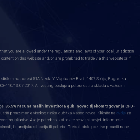
that you are allowed under the regulations and laws of your local jurisdiction
content on this website and/or are prohibited to trade via this website or if
edištem na adresi 51A Nikola Y. Vaptsarov Blvd., 1407 Sofija, Bugarska.
03-110/13.07.2017. Ainvesting posluje u potpunosti u skladu s važećim
ge.
85.5% racuna malih investitora gubi novac tijekom trgovanja CFD-
priustiti preuzimanje visokog rizika gubitka Vaseg novca. Kliknite na
ovdje
za
levantno iskustvo. Ako je potrebno, zatrazite neovisni savjet. Informacije
ti, financijsku situaciju ili potrebe. Trebali biste pazljivo prouciti nase
.