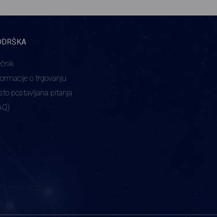
ODRŠKA
ečnik
formacije o trgovanju
sto postavljana pitanja
AQ)