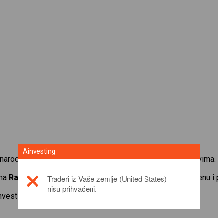
Ainvesting
narodnih udjela na Ainvesting platformi za trgovanje CFD-ovima.
 na
Rakuten Group, Inc.
. Primajte kotacije u stvarnom vremenu i 
Traderi iz Vaše zemlje (United States)
nisu prihvaćeni.
investicijskom proizvodu,
click here