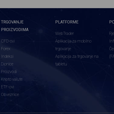
TRGOVANJE
PLATFORME
P
PROIZVODIMA
WebTrader
Rj
CFD-ovi
Aplikacija za mobilno
In
Forex
trgovanje
Če
Indeksi
Aplikacija za trgovanje na
(F
Dionice
tabletu
Proizvodi
Kripto valute
ETF-ovi
Obveznice