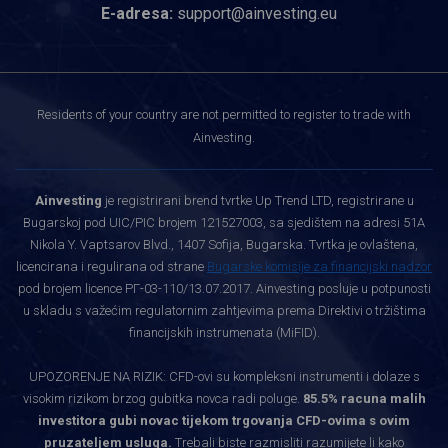
E-adresa:
support@ainvesting.eu
Residents of your country are not permitted to register to trade with
Ainvesting.
Ainvesting
je registrirani brend tvrtke Up Trend LTD, registrirane u
Bugarskoj pod UIC/PIC brojem 121527003, sa sjedištem na adresi 51A
Nikola Y. Vaptsarov Blvd., 1407 Sofija, Bugarska. Tvrtka je ovlaštena,
licencirana i regulirana od strane
Bugarske komisije za financijski nadzor
pod brojem licence РГ-03-110/13.07.2017. Ainvesting posluje u potpunosti
u skladu s važećim regulatornim zahtjevima prema Direktivi o tržištima
financijskih instrumenata (MiFID).
UPOZORENJE NA RIZIK: CFD-ovi su kompleksni instrumenti i dolaze s
visokim rizikom brzog gubitka novca radi poluge.
85.5% racuna malih
investitora gubi novac tijekom trgovanja CFD-ovima s ovim
pruzateljem usluga.
Trebali biste razmisliti razumijete li kako