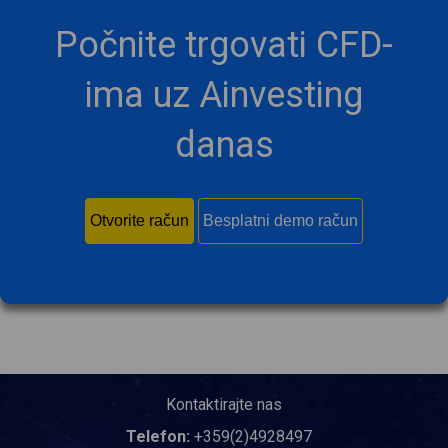
Počnite trgovati CFD-
ima uz Ainvesting
danas
Otvorite račun
Besplatni demo račun
Kontaktirajte nas
Telefon:
+359(2)4928497