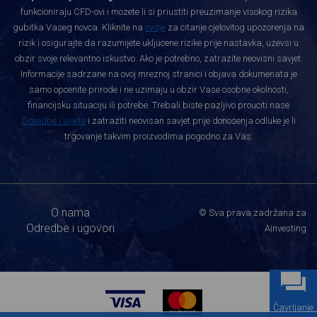
funkcioniraju CFD-ovi i mozete li si priustiti preuzimanje visokog rizika
gubitka Vaseg novca. Kliknite na
ovdje
za citanje cjelovitog upozorenja na
rizik i osigurajte da razumijete ukljucene rizike prije nastavka, uzevsi u
obzir svoje relevantno iskustvo. Ako je potrebno, zatrazite neovisni savjet.
Informacije sadrzane na ovoj mreznoj stranici i objava dokumenata je
samo opcenite prirode i ne uzimaju u obzir Vase osobne okolnosti,
financijsku situaciju ili potrebe. Trebali biste pazljivo prouciti nase
Odredbe i uvjete
i zatraziti neovisan savjet prije donosenja odluke je li
trgovanje takvim proizvodima pogodno za Vas.
O nama
© Sva prava zadržana za
Odredbe i ugovori
Ainvesting
Čavrljanje