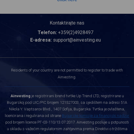
Kontaktirajte nas
Telefon:
+359(2)4928497
E-adresa:
support@ainvesting.eu
Residents of your country are not permitted to register to trade with
Ainvesting.
Ainvesting
je registrirani brend tvrtke Up Trend LTD, registrirane u
Bugarskoj pod UIC/PIC brojem 121527003, sa sjedištem na adresi 51A
Nikola Y. Vaptsarov Blvd., 1407 Sofija, Bugarska. Tvrtka je ovlaštena,
licencirana i regulirana od strane
Bugarske komisije za financijski nadzor
pod brojem licence РГ-03-110/13.07.2017. Ainvesting posluje u potpunosti
u skladu s važećim regulatornim zahtjevima prema Direktivi o tržištima