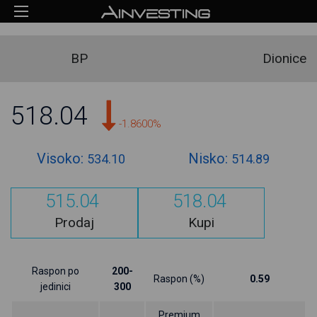
BP
Dionice
518.04
-1.8600%
Visoko:
Nisko:
534.10
514.89
515.04
518.04
Prodaj
Kupi
Raspon po
200-
Raspon (%)
0.59
jedinici
300
Premium