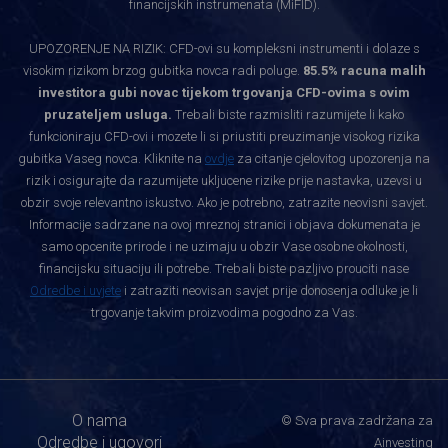
financijskih instrumenata (MiFID).
UPOZORENJE NA RIZIK: CFD-ovi su kompleksni instrumenti i dolaze s
visokim rizikom brzog gubitka novca radi poluge.
85.5% racuna malih
investitora gubi novac tijekom trgovanja CFD-ovima s ovim
pruzateljem usluga.
Trebali biste razmisliti razumijete li kako
funkcioniraju CFD-ovi i mozete li si priustiti preuzimanje visokog rizika
gubitka Vaseg novca. Kliknite na
ovdje
za citanje cjelovitog upozorenja na
rizik i osigurajte da razumijete ukljucene rizike prije nastavka, uzevsi u
obzir svoje relevantno iskustvo. Ako je potrebno, zatrazite neovisni savjet.
Informacije sadrzane na ovoj mreznoj stranici i objava dokumenata je
samo opcenite prirode i ne uzimaju u obzir Vase osobne okolnosti,
financijsku situaciju ili potrebe. Trebali biste pazljivo prouciti nase
Odredbe i uvjete
i zatraziti neovisan savjet prije donosenja odluke je li
trgovanje takvim proizvodima pogodno za Vas.
O nama
© Sva prava zadržana za
Odredbe i ugovori
Ainvesting