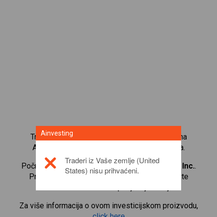
Ainvesting
Trgujte s više od 1000 međunarodnih udjela na
Ainvesting platformi za trgovanje CFD-ovima.
Traderi iz Vaše zemlje (United
Počnite trgovati CFD-ovima na
MercadoLibre, Inc.
.
States) nisu prihvaćeni.
Primajte kotacije u stvarnom vremenu i primajte
dividende kao da i sami posjedujete udjele.
Za više informacija o ovom investicijskom proizvodu,
click here