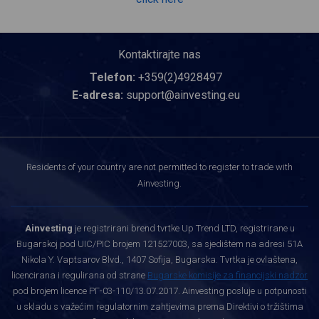
Kontaktirajte nas
Telefon:
+359(2)4928497
E-adresa:
support@ainvesting.eu
Residents of your country are not permitted to register to trade with
Ainvesting.
Ainvesting
je registrirani brend tvrtke Up Trend LTD, registrirane u
Bugarskoj pod UIC/PIC brojem 121527003, sa sjedištem na adresi 51A
Nikola Y. Vaptsarov Blvd., 1407 Sofija, Bugarska. Tvrtka je ovlaštena,
licencirana i regulirana od strane
Bugarske komisije za financijski nadzor
pod brojem licence РГ-03-110/13.07.2017. Ainvesting posluje u potpunosti
u skladu s važećim regulatornim zahtjevima prema Direktivi o tržištima