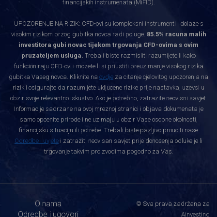
financijskih instrumenata (MiFID).
UPOZORENJE NA RIZIK: CFD-ovi su kompleksni instrumenti i dolaze s
visokim rizikom brzog gubitka novca radi poluge.
85.5% racuna malih
investitora gubi novac tijekom trgovanja CFD-ovima s ovim
pruzateljem usluga.
Trebali biste razmisliti razumijete li kako
funkcioniraju CFD-ovi i mozete li si priustiti preuzimanje visokog rizika
gubitka Vaseg novca. Kliknite na
ovdje
za citanje cjelovitog upozorenja na
rizik i osigurajte da razumijete ukljucene rizike prije nastavka, uzevsi u
obzir svoje relevantno iskustvo. Ako je potrebno, zatrazite neovisni savjet.
Informacije sadrzane na ovoj mreznoj stranici i objava dokumenata je
samo opcenite prirode i ne uzimaju u obzir Vase osobne okolnosti,
financijsku situaciju ili potrebe. Trebali biste pazljivo prouciti nase
Odredbe i uvjete
i zatraziti neovisan savjet prije donosenja odluke je li
trgovanje takvim proizvodima pogodno za Vas.
O nama
© Sva prava zadržana za
Odredbe i ugovori
Ainvesting