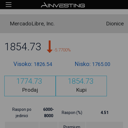
MercadoLibre, Inc.
Dionice
1854.73
-5.7700%
Visoko:
Nisko:
1826.54
1765.00
1774.73
1854.73
Prodaj
Kupi
Raspon po
6000-
Raspon (%)
4.51
jedinici
8000
Premium