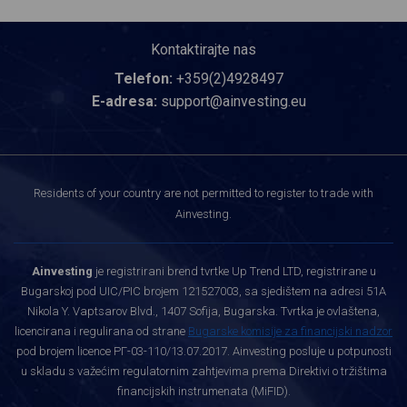
Kontaktirajte nas
Telefon:
+359(2)4928497
E-adresa:
support@ainvesting.eu
Residents of your country are not permitted to register to trade with
Ainvesting.
Ainvesting
je registrirani brend tvrtke Up Trend LTD, registrirane u
Bugarskoj pod UIC/PIC brojem 121527003, sa sjedištem na adresi 51A
Nikola Y. Vaptsarov Blvd., 1407 Sofija, Bugarska. Tvrtka je ovlaštena,
licencirana i regulirana od strane
Bugarske komisije za financijski nadzor
pod brojem licence РГ-03-110/13.07.2017. Ainvesting posluje u potpunosti
u skladu s važećim regulatornim zahtjevima prema Direktivi o tržištima
financijskih instrumenata (MiFID).