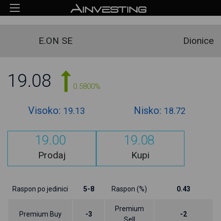
E.ON SE
Dionice
19.08
0.5800%
Visoko:
Nisko:
19.13
18.72
19.00
19.08
Prodaj
Kupi
Raspon po jedinici
5-8
Raspon (%)
0.43
Premium
Premium Buy
-3
-2
Sell