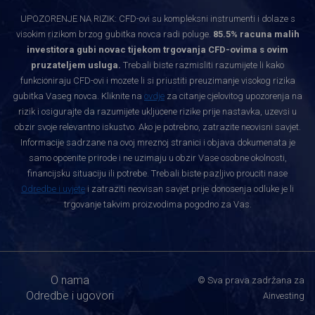
UPOZORENJE NA RIZIK: CFD-ovi su kompleksni instrumenti i dolaze s
visokim rizikom brzog gubitka novca radi poluge.
85.5% racuna malih
investitora gubi novac tijekom trgovanja CFD-ovima s ovim
pruzateljem usluga.
Trebali biste razmisliti razumijete li kako
funkcioniraju CFD-ovi i mozete li si priustiti preuzimanje visokog rizika
gubitka Vaseg novca. Kliknite na
ovdje
za citanje cjelovitog upozorenja na
rizik i osigurajte da razumijete ukljucene rizike prije nastavka, uzevsi u
obzir svoje relevantno iskustvo. Ako je potrebno, zatrazite neovisni savjet.
Informacije sadrzane na ovoj mreznoj stranici i objava dokumenata je
samo opcenite prirode i ne uzimaju u obzir Vase osobne okolnosti,
financijsku situaciju ili potrebe. Trebali biste pazljivo prouciti nase
Odredbe i uvjete
i zatraziti neovisan savjet prije donosenja odluke je li
trgovanje takvim proizvodima pogodno za Vas.
O nama
© Sva prava zadržana za
Odredbe i ugovori
Ainvesting