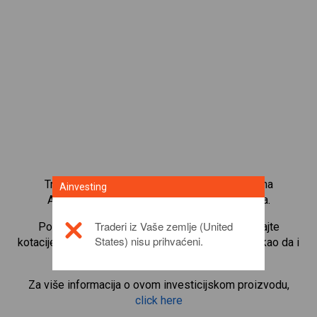
Trgujte s više od 1000 međunarodnih udjela na
Ainvesting
Ainvesting platformi za trgovanje CFD-ovima.
Traderi iz Vaše zemlje (United
Počnite trgovati CFD-ovima na
E.ON SE
. Primajte
States) nisu prihvaćeni.
kotacije u stvarnom vremenu i primajte dividende kao da i
sami posjedujete udjele.
Za više informacija o ovom investicijskom proizvodu,
click here