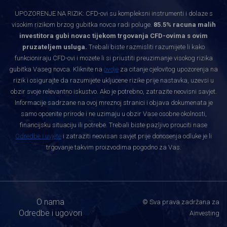
UPOZORENJE NA RIZIK: CFD-ovi su kompleksni instrumenti i dolaze s
visokim rizikom brzog gubitka novca radi poluge.
85.5% racuna malih
investitora gubi novac tijekom trgovanja CFD-ovima s ovim
pruzateljem usluga.
Trebali biste razmisliti razumijete li kako
funkcioniraju CFD-ovi i mozete li si priustiti preuzimanje visokog rizika
gubitka Vaseg novca. Kliknite na
ovdje
za citanje cjelovitog upozorenja na
rizik i osigurajte da razumijete ukljucene rizike prije nastavka, uzevsi u
obzir svoje relevantno iskustvo. Ako je potrebno, zatrazite neovisni savjet.
Informacije sadrzane na ovoj mreznoj stranici i objava dokumenata je
samo opcenite prirode i ne uzimaju u obzir Vase osobne okolnosti,
financijsku situaciju ili potrebe. Trebali biste pazljivo prouciti nase
Odredbe i uvjete
i zatraziti neovisan savjet prije donosenja odluke je li
trgovanje takvim proizvodima pogodno za Vas.
O nama
© Sva prava zadržana za
Odredbe i ugovori
Ainvesting