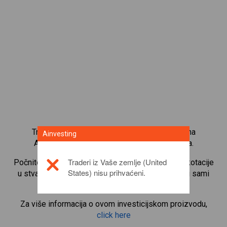
Trgujte s više od 1000 međunarodnih udjela na
Ainvesting
Ainvesting platformi za trgovanje CFD-ovima.
Traderi iz Vaše zemlje (United
Počnite trgovati CFD-ovima na
SAP SE
. Primajte kotacije
States) nisu prihvaćeni.
u stvarnom vremenu i primajte dividende kao da i sami
posjedujete udjele.
Za više informacija o ovom investicijskom proizvodu,
click here