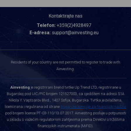
Kontaktirajte nas
Telefon:
+359(2)4928497
E-adresa:
support@ainvesting.eu
Residents of your country are not permitted to register to trade with
Ainvesting.
Ainvesting
je registrirani brend tvrtke Up Trend LTD, registrirane u
Bugarskoj pod UIC/PIC brojem 121527003, sa sjedištem na adresi 51A
Nikola Y. Vaptsarov Blvd., 1407 Sofija, Bugarska. Tvrtka je ovlaštena,
licencirana i regulirana od strane
Bugarske komisije za financijski nadzor
pod brojem licence РГ-03-110/13.07.2017. Ainvesting posluje u potpunosti
u skladu s važećim regulatornim zahtjevima prema Direktivi o tržištima
financijskih instrumenata (MiFID).