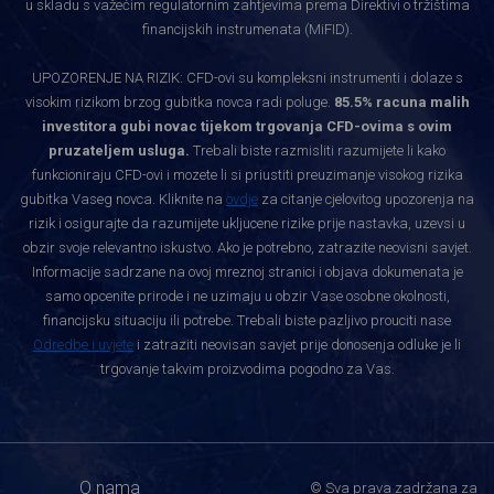
u skladu s važećim regulatornim zahtjevima prema Direktivi o tržištima
financijskih instrumenata (MiFID).
UPOZORENJE NA RIZIK: CFD-ovi su kompleksni instrumenti i dolaze s
visokim rizikom brzog gubitka novca radi poluge.
85.5% racuna malih
investitora gubi novac tijekom trgovanja CFD-ovima s ovim
pruzateljem usluga.
Trebali biste razmisliti razumijete li kako
funkcioniraju CFD-ovi i mozete li si priustiti preuzimanje visokog rizika
gubitka Vaseg novca. Kliknite na
ovdje
za citanje cjelovitog upozorenja na
rizik i osigurajte da razumijete ukljucene rizike prije nastavka, uzevsi u
obzir svoje relevantno iskustvo. Ako je potrebno, zatrazite neovisni savjet.
Informacije sadrzane na ovoj mreznoj stranici i objava dokumenata je
samo opcenite prirode i ne uzimaju u obzir Vase osobne okolnosti,
financijsku situaciju ili potrebe. Trebali biste pazljivo prouciti nase
Odredbe i uvjete
i zatraziti neovisan savjet prije donosenja odluke je li
trgovanje takvim proizvodima pogodno za Vas.
O nama
© Sva prava zadržana za