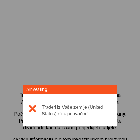
Ainvesting
Trgujte s više od 1000 međunarodnih udjela na
Ainvesting platformi za trgovanje CFD-ovima.
Traderi iz Vaše zemlje (United
States) nisu prihvaćeni.
Počnite trgovati CFD-ovima na
Shiseido Company
.
Primajte kotacije u stvarnom vremenu i primajte
dividende kao da i sami posjedujete udjele.
Za više informacija o ovom investicijskom proizvodu,