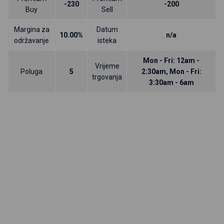
-230
-200
Buy
Sell
Margina za
Datum
10.00%
n/a
održavanje
isteka
Mon - Fri: 12am -
Vrijeme
Poluga
5
2:30am, Mon - Fri:
trgovanja
3:30am - 6am