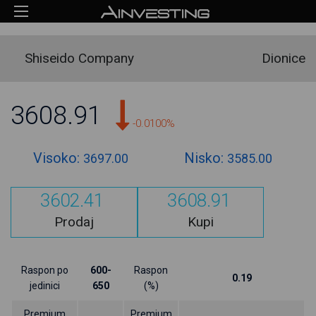
Shiseido Company
Dionice
3608.91
-0.0100%
Visoko:
Nisko:
3697.00
3585.00
3602.41
3608.91
Prodaj
Kupi
Raspon po
600-
Raspon
0.19
jedinici
650
(%)
Premium
Premium