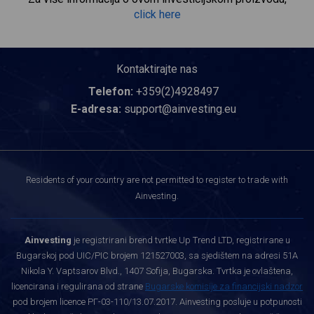
click here
Kontaktirajte nas
Telefon:
+359(2)4928497
E-adresa:
support@ainvesting.eu
Residents of your country are not permitted to register to trade with
Ainvesting.
Ainvesting
je registrirani brend tvrtke Up Trend LTD, registrirane u
Bugarskoj pod UIC/PIC brojem 121527003, sa sjedištem na adresi 51A
Nikola Y. Vaptsarov Blvd., 1407 Sofija, Bugarska. Tvrtka je ovlaštena,
licencirana i regulirana od strane
Bugarske komisije za financijski nadzor
pod brojem licence РГ-03-110/13.07.2017. Ainvesting posluje u potpunosti