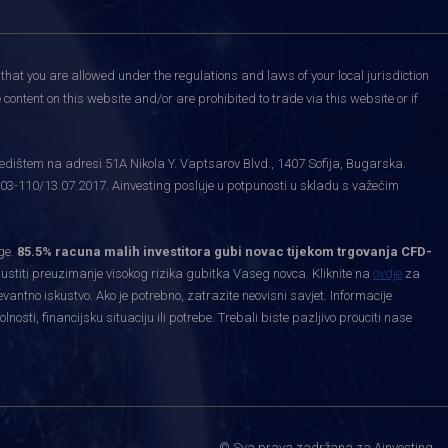
that you are allowed under the regulations and laws of your local jurisdiction
content on this website and/or are prohibited to trade via this website or if
edištem na adresi 51A Nikola Y. Vaptsarov Blvd., 1407 Sofija, Bugarska.
03-110/13.07.2017. Ainvesting posluje u potpunosti u skladu s važećim
ge.
85.5% racuna malih investitora gubi novac tijekom trgovanja CFD-
priustiti preuzimanje visokog rizika gubitka Vaseg novca. Kliknite na
ovdje
za
levantno iskustvo. Ako je potrebno, zatrazite neovisni savjet. Informacije
ti, financijsku situaciju ili potrebe. Trebali biste pazljivo prouciti nase
.
© Sva prava zadržana za Ainvesting