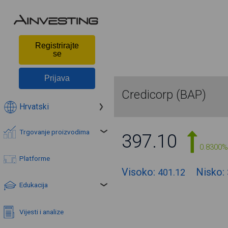
Registrirajte
se
Prijava
Credicorp (BAP)
Hrvatski
Trgovanje proizvodima
397.10
0.8300%
Platforme
Visoko:
Nisko:
401.12
Edukacija
Vijesti i analize