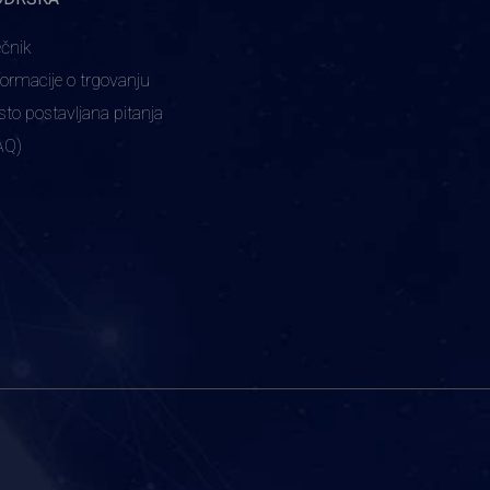
ečnik
formacije o trgovanju
sto postavljana pitanja
AQ)