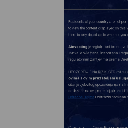
Residents of your country are not perm
to view the content displayed on this 
there is any doubt as to whether you a
Ainvesting
je registrirani brend tv
Tvrtka je ovlaštena, licencirana i re
regulatornim zahtjevima prema Direkti
UPOZORENJE NA RIZIK: CFD-ovi su kom
ovima s ovim pruzateljem usluga
citanje cjelovitog upozorenja na rizik 
sadrzane na ovoj mreznoj stranici i o
Odredbe i uvjete
i zatraziti neovisan 
O nama
Odredbe i ugovor