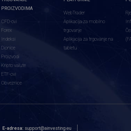
PROIZVODIMA
WebTrader
Rj
CFD-ovi
Aplikacija za mobilno
In
Forex
trgovanje
Če
Indeksi
Aplikacija za trgovanje na
(F
Dionice
tabletu
Proizvodi
Kripto valute
ETF-ovi
Obveznice
E-adresa:
support@ainvesting.eu