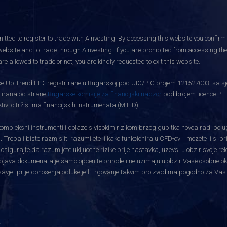
itted to register to trade with Ainvesting.
By accessing this website you confirm 
website and to trade through Ainvesting. If you are prohibited from accessing the 
re allowed to trade or not, you are kindly requested to exit this website.
rtke Up Trend LTD, registrirane u Bugarskoj pod UIC/PIC brojem 121527003, sa sj
gulirana od strane
Bugarske komisije za financijski nadzor
pod brojem licence РГ-
vi o tržištima financijskih instrumenata (MiFID).
pleksni instrumenti i dolaze s visokim rizikom brzog gubitka novca radi polu
.
Trebali biste razmisliti razumijete li kako funkcioniraju CFD-ovi i mozete li si 
i osigurajte da razumijete ukljucene rizike prije nastavka, uzevsi u obzir svoje re
bjava dokumenata je samo opcenite prirode i ne uzimaju u obzir Vase osobne okolnos
savjet prije donosenja odluke je li trgovanje takvim proizvodima pogodno za Vas
i