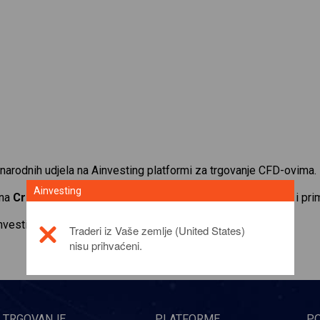
narodnih udjela na Ainvesting platformi za trgovanje CFD-ovima.
Ainvesting
 na
Credicorp (BAP)
. Primajte kotacije u stvarnom vremenu i pri
investicijskom proizvodu,
click here
Traderi iz Vaše zemlje (United States)
nisu prihvaćeni.
TRGOVANJE
PLATFORME
P