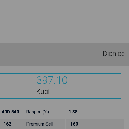
Dionice
397.10
Kupi
400-540
Raspon (%)
1.38
-162
Premium Sell
-160