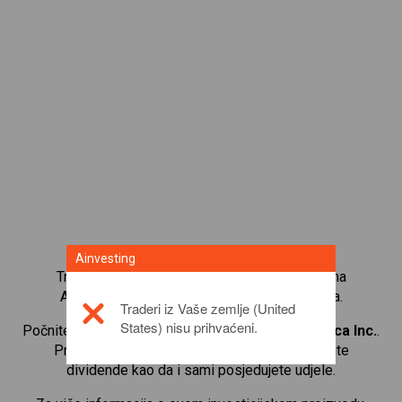
Ainvesting
Trgujte s više od 1000 međunarodnih udjela na
Ainvesting platformi za trgovanje CFD-ovima.
Traderi iz Vaše zemlje (United
States) nisu prihvaćeni.
Počnite trgovati CFD-ovima na
Lululemon athletica Inc.
.
Primajte kotacije u stvarnom vremenu i primajte
dividende kao da i sami posjedujete udjele.