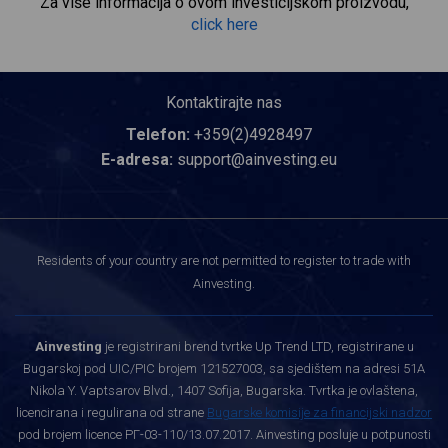
Za više informacija o ovom investicijskom proizvodu,
click here
Kontaktirajte nas
Telefon:
+359(2)4928497
E-adresa:
support@ainvesting.eu
Residents of your country are not permitted to register to trade with
Ainvesting.
Ainvesting
je registrirani brend tvrtke Up Trend LTD, registrirane u
Bugarskoj pod UIC/PIC brojem 121527003, sa sjedištem na adresi 51A
Nikola Y. Vaptsarov Blvd., 1407 Sofija, Bugarska. Tvrtka je ovlaštena,
licencirana i regulirana od strane
Bugarske komisije za financijski nadzor
pod brojem licence РГ-03-110/13.07.2017. Ainvesting posluje u potpunosti