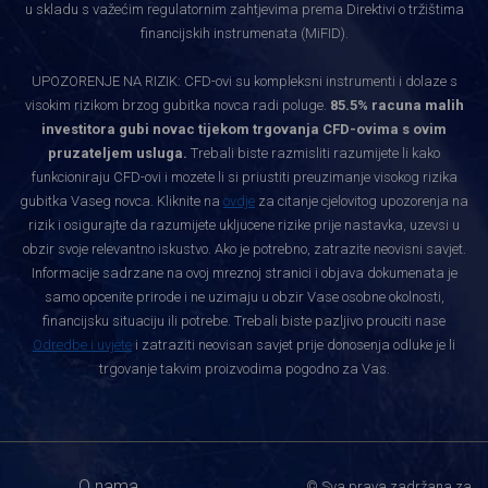
u skladu s važećim regulatornim zahtjevima prema Direktivi o tržištima
financijskih instrumenata (MiFID).
UPOZORENJE NA RIZIK: CFD-ovi su kompleksni instrumenti i dolaze s
visokim rizikom brzog gubitka novca radi poluge.
85.5% racuna malih
investitora gubi novac tijekom trgovanja CFD-ovima s ovim
pruzateljem usluga.
Trebali biste razmisliti razumijete li kako
funkcioniraju CFD-ovi i mozete li si priustiti preuzimanje visokog rizika
gubitka Vaseg novca. Kliknite na
ovdje
za citanje cjelovitog upozorenja na
rizik i osigurajte da razumijete ukljucene rizike prije nastavka, uzevsi u
obzir svoje relevantno iskustvo. Ako je potrebno, zatrazite neovisni savjet.
Informacije sadrzane na ovoj mreznoj stranici i objava dokumenata je
samo opcenite prirode i ne uzimaju u obzir Vase osobne okolnosti,
financijsku situaciju ili potrebe. Trebali biste pazljivo prouciti nase
Odredbe i uvjete
i zatraziti neovisan savjet prije donosenja odluke je li
trgovanje takvim proizvodima pogodno za Vas.
O nama
© Sva prava zadržana za