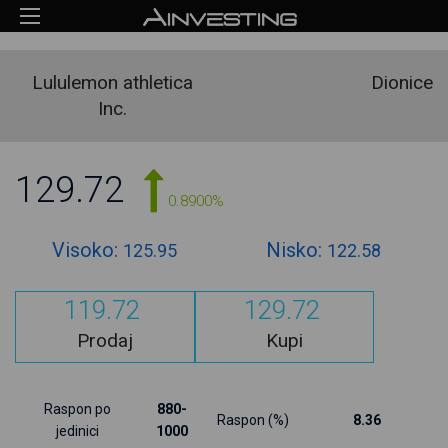
Lululemon athletica
Dionice
Inc.
129.72
0.8900%
Visoko:
Nisko:
125.95
122.58
119.72
129.72
Prodaj
Kupi
Raspon po
880-
Raspon (%)
8.36
jedinici
1000