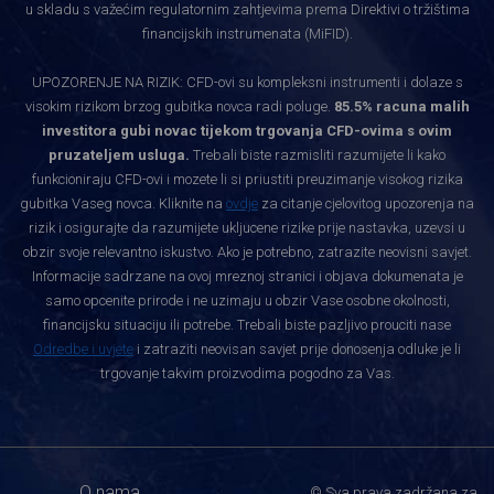
u skladu s važećim regulatornim zahtjevima prema Direktivi o tržištima
financijskih instrumenata (MiFID).
UPOZORENJE NA RIZIK: CFD-ovi su kompleksni instrumenti i dolaze s
visokim rizikom brzog gubitka novca radi poluge.
85.5% racuna malih
investitora gubi novac tijekom trgovanja CFD-ovima s ovim
pruzateljem usluga.
Trebali biste razmisliti razumijete li kako
funkcioniraju CFD-ovi i mozete li si priustiti preuzimanje visokog rizika
gubitka Vaseg novca. Kliknite na
ovdje
za citanje cjelovitog upozorenja na
rizik i osigurajte da razumijete ukljucene rizike prije nastavka, uzevsi u
obzir svoje relevantno iskustvo. Ako je potrebno, zatrazite neovisni savjet.
Informacije sadrzane na ovoj mreznoj stranici i objava dokumenata je
samo opcenite prirode i ne uzimaju u obzir Vase osobne okolnosti,
financijsku situaciju ili potrebe. Trebali biste pazljivo prouciti nase
Odredbe i uvjete
i zatraziti neovisan savjet prije donosenja odluke je li
trgovanje takvim proizvodima pogodno za Vas.
O nama
© Sva prava zadržana za