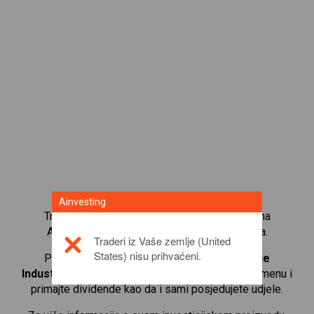
Ainvesting
Trgujte s više od 1000 međunarodnih udjela na
Ainvesting platformi za trgovanje CFD-ovima.
Traderi iz Vaše zemlje (United
States) nisu prihvaćeni.
Počnite trgovati CFD-ovima na
James Hardie
Industries PLC
. Primajte kotacije u stvarnom vremenu i
primajte dividende kao da i sami posjedujete udjele.