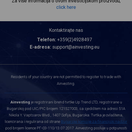
Za više informacija o ovom investicijskom proizvodu,
click here
Kontaktirajte nas
Telefon:
+359(2)4928497
E-adresa:
support@ainvesting.eu
Residents of your country are not permitted to register to trade with
Ainvesting.
Ainvesting
je registrirani brend tvrtke Up Trend LTD, registrirane u
Bugarskoj pod UIC/PIC brojem 121527003, sa sjedištem na adresi 51A
Nikola Y. Vaptsarov Blvd., 1407 Sofija, Bugarska. Tvrtka je ovlaštena,
licencirana i regulirana od strane
Bugarske komisije za financijski nadzor
pod brojem licence РГ-03-110/13.07.2017. Ainvesting posluje u potpunosti