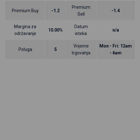
Premium
Premium Buy
-1.2
-1.4
Sell
Margina za
Datum
10.00%
n/a
održavanje
isteka
Vrijeme
Mon - Fri: 12am
Poluga
5
trgovanja
- 6am