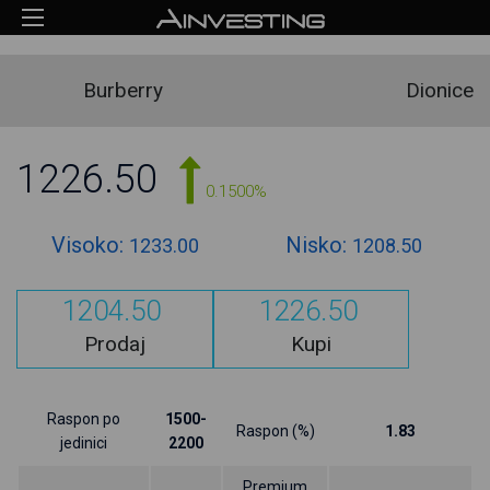
Burberry
Dionice
1226.50
0.1500%
Visoko:
Nisko:
1233.00
1208.50
1204.50
1226.50
Prodaj
Kupi
Raspon po
1500-
Raspon (%)
1.83
jedinici
2200
Premium