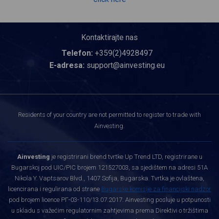
Kontaktirajte nas
Telefon:
+359(2)4928497
E-adresa:
support@ainvesting.eu
Residents of your country are not permitted to register to trade with
Ainvesting.
Ainvesting
je registrirani brend tvrtke Up Trend LTD, registrirane u
Bugarskoj pod UIC/PIC brojem 121527003, sa sjedištem na adresi 51A
Nikola Y. Vaptsarov Blvd., 1407 Sofija, Bugarska. Tvrtka je ovlaštena,
licencirana i regulirana od strane
Bugarske komisije za financijski nadzor
pod brojem licence РГ-03-110/13.07.2017. Ainvesting posluje u potpunosti
u skladu s važećim regulatornim zahtjevima prema Direktivi o tržištima