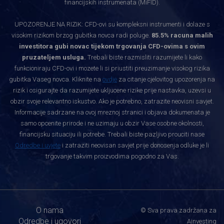
financijskih instrumenata (MiFID).
UPOZORENJE NA RIZIK: CFD-ovi su kompleksni instrumenti i dolaze s
visokim rizikom brzog gubitka novca radi poluge.
85.5% racuna malih
investitora gubi novac tijekom trgovanja CFD-ovima s ovim
pruzateljem usluga.
Trebali biste razmisliti razumijete li kako
funkcioniraju CFD-ovi i mozete li si priustiti preuzimanje visokog rizika
gubitka Vaseg novca. Kliknite na
ovdje
za citanje cjelovitog upozorenja na
rizik i osigurajte da razumijete ukljucene rizike prije nastavka, uzevsi u
obzir svoje relevantno iskustvo. Ako je potrebno, zatrazite neovisni savjet.
Informacije sadrzane na ovoj mreznoj stranici i objava dokumenata je
samo opcenite prirode i ne uzimaju u obzir Vase osobne okolnosti,
financijsku situaciju ili potrebe. Trebali biste pazljivo prouciti nase
Odredbe i uvjete
i zatraziti neovisan savjet prije donosenja odluke je li
trgovanje takvim proizvodima pogodno za Vas.
O nama
© Sva prava zadržana za
Odredbe i ugovori
Ainvesting