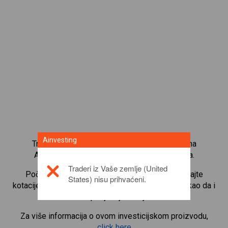
Ainvesting
Trgujte s više od 1000 međunarodnih udjela na
Ainvesting platformi za trgovanje CFD-ovima.
Traderi iz Vaše zemlje (United
Počnite trgovati CFD-ovima na
Burberry
. Primajte
States) nisu prihvaćeni.
kotacije u stvarnom vremenu i primajte dividende kao da i
sami posjedujete udjele.
Za više informacija o ovom investicijskom proizvodu,
click here