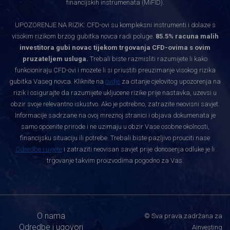
financijskih instrumenata (MiFID).
UPOZORENJE NA RIZIK: CFD-ovi su kompleksni instrumenti i dolaze s
visokim rizikom brzog gubitka novca radi poluge.
85.5% racuna malih
investitora gubi novac tijekom trgovanja CFD-ovima s ovim
pruzateljem usluga.
Trebali biste razmisliti razumijete li kako
funkcioniraju CFD-ovi i mozete li si priustiti preuzimanje visokog rizika
gubitka Vaseg novca. Kliknite na
ovdje
za citanje cjelovitog upozorenja na
rizik i osigurajte da razumijete ukljucene rizike prije nastavka, uzevsi u
obzir svoje relevantno iskustvo. Ako je potrebno, zatrazite neovisni savjet.
Informacije sadrzane na ovoj mreznoj stranici i objava dokumenata je
samo opcenite prirode i ne uzimaju u obzir Vase osobne okolnosti,
financijsku situaciju ili potrebe. Trebali biste pazljivo prouciti nase
Odredbe i uvjete
i zatraziti neovisan savjet prije donosenja odluke je li
trgovanje takvim proizvodima pogodno za Vas.
O nama
© Sva prava zadržana za
Odredbe i ugovori
Ainvesting