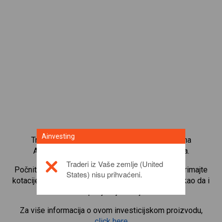
Ainvesting
Trgujte s više od 1000 međunarodnih udjela na
Ainvesting platformi za trgovanje CFD-ovima.
Traderi iz Vaše zemlje (United
Počnite trgovati CFD-ovima na
Broadcom Inc.
. Primajte
States) nisu prihvaćeni.
kotacije u stvarnom vremenu i primajte dividende kao da i
sami posjedujete udjele.
Za više informacija o ovom investicijskom proizvodu,
click here