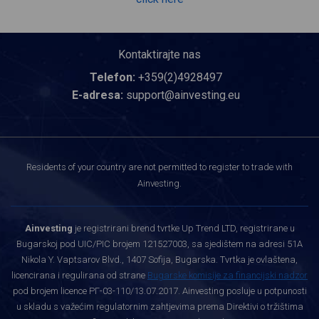
Kontaktirajte nas
Telefon:
+359(2)4928497
E-adresa:
support@ainvesting.eu
Residents of your country are not permitted to register to trade with
Ainvesting.
Ainvesting
je registrirani brend tvrtke Up Trend LTD, registrirane u
Bugarskoj pod UIC/PIC brojem 121527003, sa sjedištem na adresi 51A
Nikola Y. Vaptsarov Blvd., 1407 Sofija, Bugarska. Tvrtka je ovlaštena,
licencirana i regulirana od strane
Bugarske komisije za financijski nadzor
pod brojem licence РГ-03-110/13.07.2017. Ainvesting posluje u potpunosti
u skladu s važećim regulatornim zahtjevima prema Direktivi o tržištima