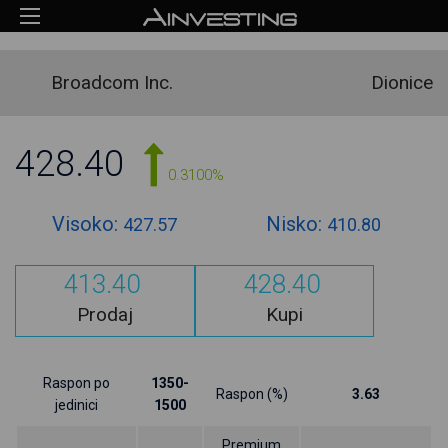
Broadcom Inc.
Dionice
428.40
0.3100%
Visoko:
Nisko:
427.57
410.80
413.40
428.40
Prodaj
Kupi
Raspon po
1350-
Raspon (%)
3.63
jedinici
1500
Premium