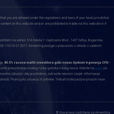
that you are allowed under the regulations and laws of your local jurisdiction
content on this website and/or are prohibited to trade via this website or if
edištem na adresi 51A Nikola Y. Vaptsarov Blvd., 1407 Sofija, Bugarska.
03-110/13.07.2017. Ainvesting posluje u potpunosti u skladu s važećim
ge.
85.5% racuna malih investitora gubi novac tijekom trgovanja CFD-
priustiti preuzimanje visokog rizika gubitka Vaseg novca. Kliknite na
ovdje
za
levantno iskustvo. Ako je potrebno, zatrazite neovisni savjet. Informacije
ti, financijsku situaciju ili potrebe. Trebali biste pazljivo prouciti nase
.
© Sva prava zadržana za Ainvesting