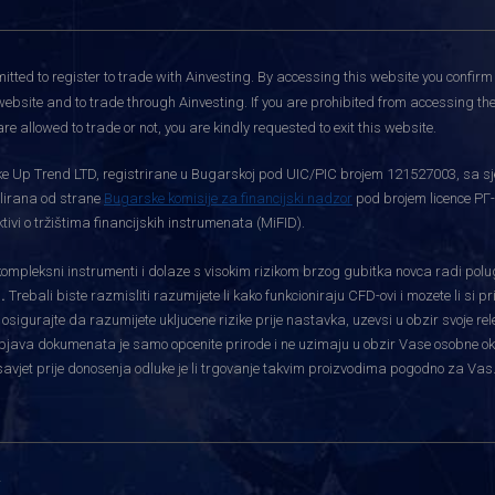
itted to register to trade with Ainvesting.
By accessing this website you confirm 
website and to trade through Ainvesting. If you are prohibited from accessing the 
re allowed to trade or not, you are kindly requested to exit this website.
rtke Up Trend LTD, registrirane u Bugarskoj pod UIC/PIC brojem 121527003, sa sj
gulirana od strane
Bugarske komisije za financijski nadzor
pod brojem licence РГ-
vi o tržištima financijskih instrumenata (MiFID).
pleksni instrumenti i dolaze s visokim rizikom brzog gubitka novca radi polu
.
Trebali biste razmisliti razumijete li kako funkcioniraju CFD-ovi i mozete li si 
i osigurajte da razumijete ukljucene rizike prije nastavka, uzevsi u obzir svoje re
bjava dokumenata je samo opcenite prirode i ne uzimaju u obzir Vase osobne okolnos
savjet prije donosenja odluke je li trgovanje takvim proizvodima pogodno za Vas
i