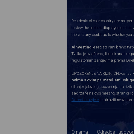
Residents of your country are not perm
to view the content displayed on this 
there is any doubt as to whether you a
Ainvesting
je registrirani brend tv
Tvrtka je ovlaštena, licencirana i re
regulatornim zahtjevima prema Direkti
UPOZORENJE NA RIZIK: CFD-ovi su kom
ovima s ovim pruzateljem usluga
citanje cjelovitog upozorenja na rizik 
sadrzane na ovoj mreznoj stranici i o
Odredbe i uvjete
i zatraziti neovisan 
O nama
Odredbe i ugovor