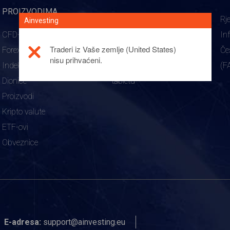
PROIZVODIMA
WebTrader
Rj
Ainvesting
CFD-ovi
Aplikacija za mobilno
In
Traderi iz Vaše zemlje (United States)
Forex
trgovanje
Če
nisu prihvaćeni.
Indeksi
Aplikacija za trgovanje na
(F
Dionice
tabletu
Proizvodi
Kripto valute
ETF-ovi
Obveznice
E-adresa:
support@ainvesting.eu