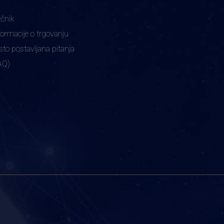
ečnik
formacije o trgovanju
sto postavljana pitanja
AQ)