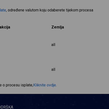
late
, određene valutom koju odaberete tijekom procesa
akcija
Zemlja
all
all
je o procesu isplate,
Kliknite ovdje
.
ODRŠKA