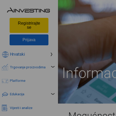
Registrirajte
se
Prijava
Hrvatski
Informac
Trgovanje proizvodima
Platforme
Edukacija
Vijesti i analize