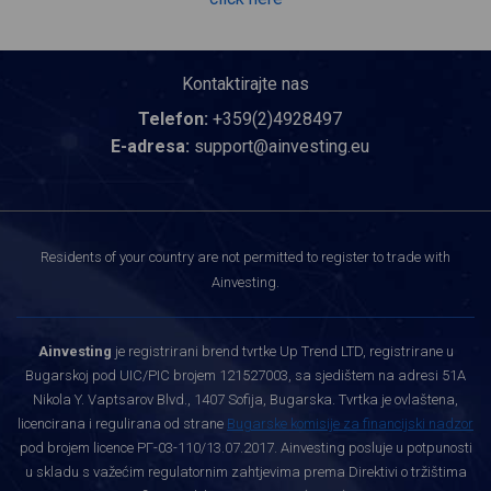
Kontaktirajte nas
Telefon:
+359(2)4928497
E-adresa:
support@ainvesting.eu
Residents of your country are not permitted to register to trade with
Ainvesting.
Ainvesting
je registrirani brend tvrtke Up Trend LTD, registrirane u
Bugarskoj pod UIC/PIC brojem 121527003, sa sjedištem na adresi 51A
Nikola Y. Vaptsarov Blvd., 1407 Sofija, Bugarska. Tvrtka je ovlaštena,
licencirana i regulirana od strane
Bugarske komisije za financijski nadzor
pod brojem licence РГ-03-110/13.07.2017. Ainvesting posluje u potpunosti
u skladu s važećim regulatornim zahtjevima prema Direktivi o tržištima