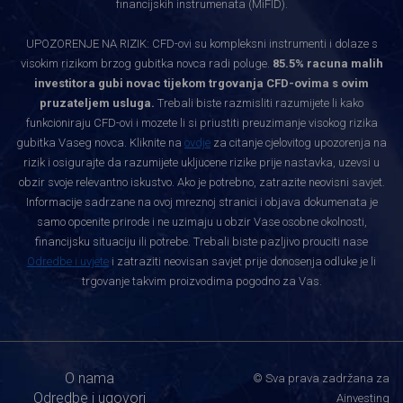
financijskih instrumenata (MiFID).
UPOZORENJE NA RIZIK: CFD-ovi su kompleksni instrumenti i dolaze s
visokim rizikom brzog gubitka novca radi poluge.
85.5% racuna malih
investitora gubi novac tijekom trgovanja CFD-ovima s ovim
pruzateljem usluga.
Trebali biste razmisliti razumijete li kako
funkcioniraju CFD-ovi i mozete li si priustiti preuzimanje visokog rizika
gubitka Vaseg novca. Kliknite na
ovdje
za citanje cjelovitog upozorenja na
rizik i osigurajte da razumijete ukljucene rizike prije nastavka, uzevsi u
obzir svoje relevantno iskustvo. Ako je potrebno, zatrazite neovisni savjet.
Informacije sadrzane na ovoj mreznoj stranici i objava dokumenata je
samo opcenite prirode i ne uzimaju u obzir Vase osobne okolnosti,
financijsku situaciju ili potrebe. Trebali biste pazljivo prouciti nase
Odredbe i uvjete
i zatraziti neovisan savjet prije donosenja odluke je li
trgovanje takvim proizvodima pogodno za Vas.
O nama
© Sva prava zadržana za
Odredbe i ugovori
Ainvesting