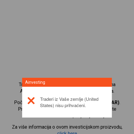
Ainvesting
Trgujte s više od 1000 međunarodnih udjela na
Ainvesting platformi za trgovanje CFD-ovima.
Traderi iz Vaše zemlje (United
Počnite trgovati CFD-ovima na
BHP Billiton (ZAR)
.
States) nisu prihvaćeni.
Primajte kotacije u stvarnom vremenu i primajte
dividende kao da i sami posjedujete udjele.
Za više informacija o ovom investicijskom proizvodu,
click here