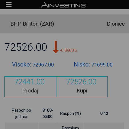
BHP Billiton (ZAR)
Dionice
72526.00
-0.8900%
Visoko:
Nisko:
72967.00
71699.00
72441.00
72526.00
Prodaj
Kupi
Raspon po
8100-
Raspon (%)
0.12
jedinici
8500
Premium