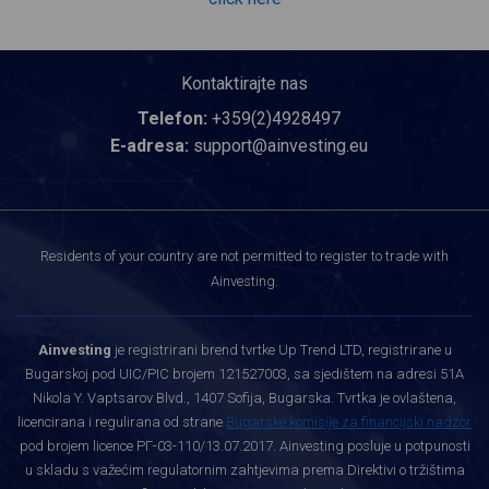
Kontaktirajte nas
Telefon:
+359(2)4928497
E-adresa:
support@ainvesting.eu
Residents of your country are not permitted to register to trade with
Ainvesting.
Ainvesting
je registrirani brend tvrtke Up Trend LTD, registrirane u
Bugarskoj pod UIC/PIC brojem 121527003, sa sjedištem na adresi 51A
Nikola Y. Vaptsarov Blvd., 1407 Sofija, Bugarska. Tvrtka je ovlaštena,
licencirana i regulirana od strane
Bugarske komisije za financijski nadzor
pod brojem licence РГ-03-110/13.07.2017. Ainvesting posluje u potpunosti
u skladu s važećim regulatornim zahtjevima prema Direktivi o tržištima