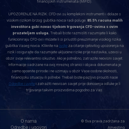
financijskih instrumenata (MiFID).
UPOZORENJE NA RIZIK: CFD-ovi su kompleksni instrumenti i dolaze s
visokim rizikom brzog gubitka novca radi poluge.
85.5% racuna malih
investitora gubi novac tijekom trgovanja CFD-ovima s ovim
pruzateljem usluga.
Trebali biste razmisliti razumijete li kako
funkcioniraju CFD-ovi i mozete li si priustiti preuzimanje visokog rizika
gubitka Vaseg novca. Kliknite na
ovdje
za citanje cjelovitog upozorenja na
rizik i osigurajte da razumijete ukljucene rizike prije nastavka, uzevsi u
obzir svoje relevantno iskustvo. Ako je potrebno, zatrazite neovisni savjet.
Informacije sadrzane na ovoj mreznoj stranici i objava dokumenata je
samo opcenite prirode i ne uzimaju u obzir Vase osobne okolnosti,
financijsku situaciju ili potrebe. Trebali biste pazljivo prouciti nase
Odredbe i uvjete
i zatraziti neovisan savjet prije donosenja odluke je li
trgovanje takvim proizvodima pogodno za Vas.
O nama
© Sva prava zadržana za
Odredbe i ugovori
Ainvesting