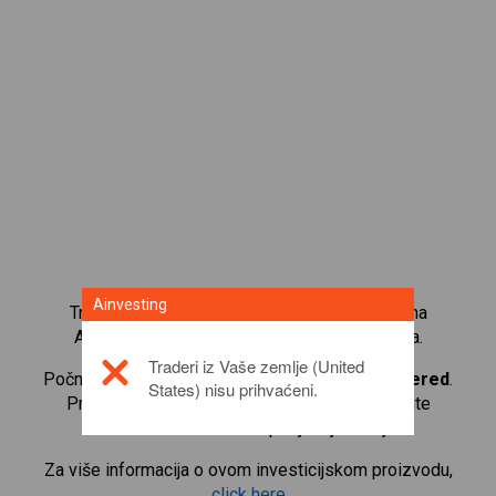
Ainvesting
Trgujte s više od 1000 međunarodnih udjela na
Ainvesting platformi za trgovanje CFD-ovima.
Traderi iz Vaše zemlje (United
Počnite trgovati CFD-ovima na
Standard Chartered
.
States) nisu prihvaćeni.
Primajte kotacije u stvarnom vremenu i primajte
dividende kao da i sami posjedujete udjele.
Za više informacija o ovom investicijskom proizvodu,
click here