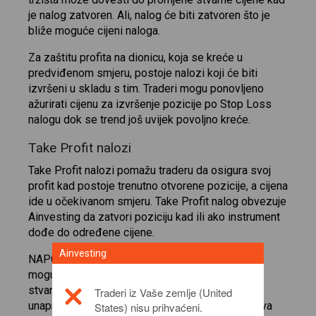
je nalog zatvoren. Ali, nalog će biti zatvoren što je
bliže moguće cijeni naloga.
Za zaštitu profita na dionicu, koja se kreće u
predviđenom smjeru, postoje nalozi koji će biti
izvršeni u skladu s tim. Traderi mogu ponovljeno
ažurirati cijenu za izvršenje pozicije po Stop Loss
nalogu dok se trend još uvijek povoljno kreće.
Take Profit nalozi
Take Profit nalozi pomažu traderu da osigura svoj
profit kad postoje trenutno otvorene pozicije, a cijena
ide u očekivanom smjeru. Take Profit nalog obvezuje
Ainvesting da zatvori poziciju kad ili ako instrument
dođe do određene cijene.
Ainvesting
NAPOMENA: Na nestabilnom tržištu, CFD cijene
mogu abnormalno fluktuirati i iz tog se razloga
stvarna cijena zatvaranja može razlikovati od
Traderi iz Vaše zemlje (United
unaprijed određene cijene. Ova se situacija naziva
States) nisu prihvaćeni.