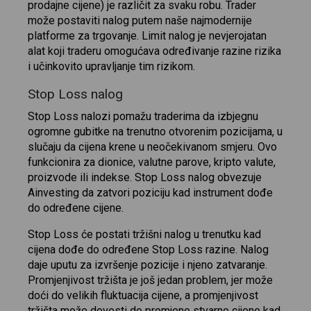
prodajne cijene) je različit za svaku robu. Trader
može postaviti nalog putem naše najmodernije
platforme za trgovanje. Limit nalog je nevjerojatan
alat koji traderu omogućava određivanje razine rizika
i učinkovito upravljanje tim rizikom.
Stop Loss nalog
Stop Loss nalozi pomažu traderima da izbjegnu
ogromne gubitke na trenutno otvorenim pozicijama, u
slučaju da cijena krene u neočekivanom smjeru. Ovo
funkcionira za dionice, valutne parove, kripto valute,
proizvode ili indekse. Stop Loss nalog obvezuje
Ainvesting da zatvori poziciju kad instrument dođe
do određene cijene.
Stop Loss će postati tržišni nalog u trenutku kad
cijena dođe do određene Stop Loss razine. Nalog
daje uputu za izvršenje pozicije i njeno zatvaranje.
Promjenjivost tržišta je još jedan problem, jer može
doći do velikih fluktuacija cijene, a promjenjivost
tržišta može dovesti do promjene stvarne cijene kad