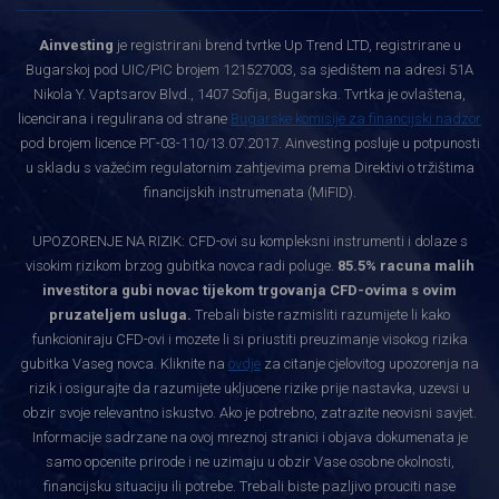
Ainvesting
je registrirani brend tvrtke Up Trend LTD, registrirane u
Bugarskoj pod UIC/PIC brojem 121527003, sa sjedištem na adresi 51A
Nikola Y. Vaptsarov Blvd., 1407 Sofija, Bugarska. Tvrtka je ovlaštena,
licencirana i regulirana od strane
Bugarske komisije za financijski nadzor
pod brojem licence РГ-03-110/13.07.2017. Ainvesting posluje u potpunosti
u skladu s važećim regulatornim zahtjevima prema Direktivi o tržištima
financijskih instrumenata (MiFID).
UPOZORENJE NA RIZIK: CFD-ovi su kompleksni instrumenti i dolaze s
visokim rizikom brzog gubitka novca radi poluge.
85.5% racuna malih
investitora gubi novac tijekom trgovanja CFD-ovima s ovim
pruzateljem usluga.
Trebali biste razmisliti razumijete li kako
funkcioniraju CFD-ovi i mozete li si priustiti preuzimanje visokog rizika
gubitka Vaseg novca. Kliknite na
ovdje
za citanje cjelovitog upozorenja na
rizik i osigurajte da razumijete ukljucene rizike prije nastavka, uzevsi u
obzir svoje relevantno iskustvo. Ako je potrebno, zatrazite neovisni savjet.
Informacije sadrzane na ovoj mreznoj stranici i objava dokumenata je
samo opcenite prirode i ne uzimaju u obzir Vase osobne okolnosti,
financijsku situaciju ili potrebe. Trebali biste pazljivo prouciti nase