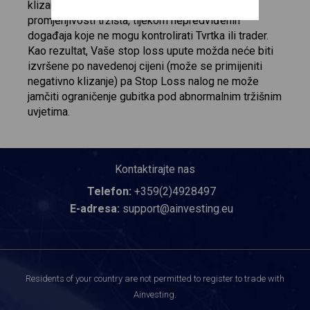
klizanje. Do klizanja dolazi tijekom iznimne
promjenjivosti tržišta, tijekom nepredviđenih
događaja koje ne mogu kontrolirati Tvrtka ili trader.
Kao rezultat, Vaše stop loss upute možda neće biti
izvršene po navedenoj cijeni (može se primijeniti
negativno klizanje) pa Stop Loss nalog ne može
jamčiti ograničenje gubitka pod abnormalnim tržišnim
uvjetima.
Kontaktirajte nas
Telefon:
+359(2)4928497
E-adresa:
support@ainvesting.eu
Residents of your country are not permitted to register to trade with
Ainvesting.