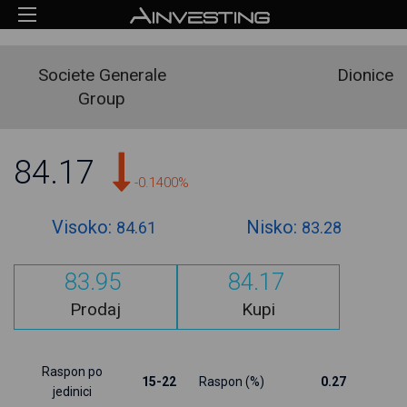
Societe Generale
Dionice
Group
84.17
-0.1400%
Visoko:
Nisko:
84.61
83.28
83.95
84.17
Prodaj
Kupi
Raspon po
15-22
Raspon (%)
0.27
jedinici