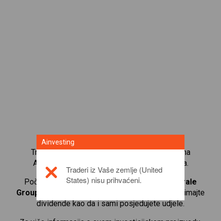
Ainvesting
Trgujte s više od 1000 međunarodnih udjela na
Ainvesting platformi za trgovanje CFD-ovima.
Traderi iz Vaše zemlje (United
States) nisu prihvaćeni.
Počnite trgovati CFD-ovima na
Societe Generale
Group
. Primajte kotacije u stvarnom vremenu i primajte
dividende kao da i sami posjedujete udjele.