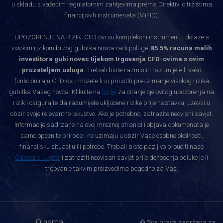
u skladu s važećim regulatornim zahtjevima prema Direktivi o tržištima
financijskih instrumenata (MiFID).
UPOZORENJE NA RIZIK: CFD-ovi su kompleksni instrumenti i dolaze s
visokim rizikom brzog gubitka novca radi poluge.
85.5% racuna malih
investitora gubi novac tijekom trgovanja CFD-ovima s ovim
pruzateljem usluga.
Trebali biste razmisliti razumijete li kako
funkcioniraju CFD-ovi i mozete li si priustiti preuzimanje visokog rizika
gubitka Vaseg novca. Kliknite na
ovdje
za citanje cjelovitog upozorenja na
rizik i osigurajte da razumijete ukljucene rizike prije nastavka, uzevsi u
obzir svoje relevantno iskustvo. Ako je potrebno, zatrazite neovisni savjet.
Informacije sadrzane na ovoj mreznoj stranici i objava dokumenata je
samo opcenite prirode i ne uzimaju u obzir Vase osobne okolnosti,
financijsku situaciju ili potrebe. Trebali biste pazljivo prouciti nase
Odredbe i uvjete
i zatraziti neovisan savjet prije donosenja odluke je li
trgovanje takvim proizvodima pogodno za Vas.
O nama
© Sva prava zadržana za