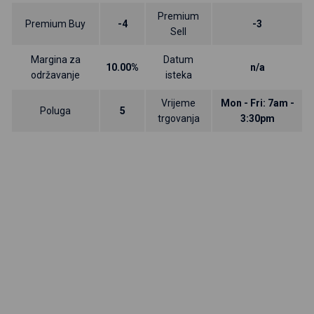
Premium
Premium Buy
-4
-3
Sell
Margina za
Datum
10.00%
n/a
održavanje
isteka
Vrijeme
Mon - Fri: 7am -
Poluga
5
trgovanja
3:30pm