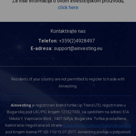
Za više informacija o ovom investicijskom proizvodu,
click here
Kontaktirajte nas
Telefon:
+359(2)4928497
E-adresa:
support@ainvesting.eu
Residents of your country are not permitted to register to trade with
Ainvesting.
Ainvesting
je registrirani brend tvrtke Up Trend LTD, registrirane u
Bugarskoj pod UIC/PIC brojem 121527003, sa sjedištem na adresi 51A
Nikola Y. Vaptsarov Blvd., 1407 Sofija, Bugarska. Tvrtka je ovlaštena,
licencirana i regulirana od strane
Bugarske komisije za financijski nadzor
pod brojem licence РГ-03-110/13.07.2017. Ainvesting posluje u potpunosti