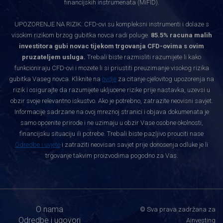
financijskih instrumenata (MiFID).
UPOZORENJE NA RIZIK: CFD-ovi su kompleksni instrumenti i dolaze s
visokim rizikom brzog gubitka novca radi poluge.
85.5% racuna malih
investitora gubi novac tijekom trgovanja CFD-ovima s ovim
pruzateljem usluga.
Trebali biste razmisliti razumijete li kako
funkcioniraju CFD-ovi i mozete li si priustiti preuzimanje visokog rizika
gubitka Vaseg novca. Kliknite na
ovdje
za citanje cjelovitog upozorenja na
rizik i osigurajte da razumijete ukljucene rizike prije nastavka, uzevsi u
obzir svoje relevantno iskustvo. Ako je potrebno, zatrazite neovisni savjet.
Informacije sadrzane na ovoj mreznoj stranici i objava dokumenata je
samo opcenite prirode i ne uzimaju u obzir Vase osobne okolnosti,
financijsku situaciju ili potrebe. Trebali biste pazljivo prouciti nase
Odredbe i uvjete
i zatraziti neovisan savjet prije donosenja odluke je li
trgovanje takvim proizvodima pogodno za Vas.
O nama
© Sva prava zadržana za
Odredbe i ugovori
Ainvesting