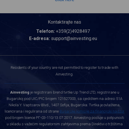
Kontaktirajte nas
Telefon:
+359(2)4928497
E-adresa:
support@ainvesting.eu
Residents of your country are not permitted to register to trade with
Ainvesting.
Ainvesting
je registrirani brend tvrtke Up Trend LTD, registrirane u
Bugarskoj pod UIC/PIC brojem 121527003, sa sjedištem na adresi 51A
Nikola Y. Vaptsarov Blvd., 1407 Sofija, Bugarska. Tvrtka je ovlaštena,
licencirana i regulirana od strane
Bugarske komisije za financijski nadzor
pod brojem licence РГ-03-110/13.07.2017. Ainvesting posluje u potpunosti
u skladu s važećim regulatornim zahtjevima prema Direktivi o tržištima