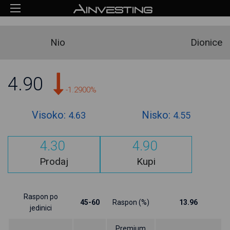
Nio
Dionice
4.90
-1.2900%
Visoko:
Nisko:
4.63
4.55
4.30
4.90
Prodaj
Kupi
Raspon po
45-60
Raspon (%)
13.96
jedinici
Premium