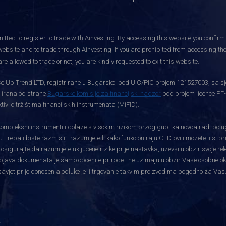
itted to register to trade with Ainvesting.
By accessing this website you confirm 
website and to trade through Ainvesting. If you are prohibited from accessing the 
re allowed to trade or not, you are kindly requested to exit this website.
rtke Up Trend LTD, registrirane u Bugarskoj pod UIC/PIC brojem 121527003, sa sj
gulirana od strane
Bugarske komisije za financijski nadzor
pod brojem licence РГ-
vi o tržištima financijskih instrumenata (MiFID).
pleksni instrumenti i dolaze s visokim rizikom brzog gubitka novca radi polu
.
Trebali biste razmisliti razumijete li kako funkcioniraju CFD-ovi i mozete li si 
i osigurajte da razumijete ukljucene rizike prije nastavka, uzevsi u obzir svoje re
bjava dokumenata je samo opcenite prirode i ne uzimaju u obzir Vase osobne okolnos
savjet prije donosenja odluke je li trgovanje takvim proizvodima pogodno za Vas
i