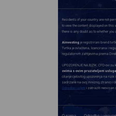
Residents of your country are not perm
to view the content displayed on this 
there is any doubt as to whether you a
Ainvesting
je registrirani brend tv
Tvrtka je ovlaštena, licencirana i re
regulatornim zahtjevima prema Direkti
UPOZORENJE NA RIZIK: CFD-ovi su kom
ovima s ovim pruzateljem usluga
citanje cjelovitog upozorenja na rizik 
sadrzane na ovoj mreznoj stranici i o
Odredbe i uvjete
i zatraziti neovisan 
O nama
Odredbe i ugovor