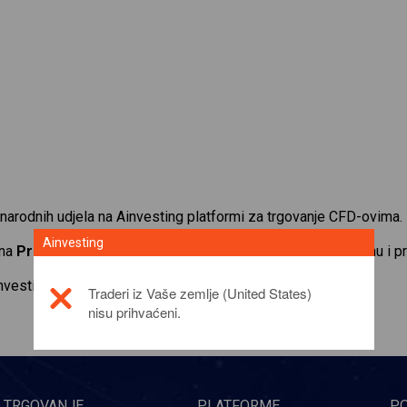
narodnih udjela na Ainvesting platformi za trgovanje CFD-ovima.
Ainvesting
 na
Procter & Gamble
. Primajte kotacije u stvarnom vremenu i p
investicijskom proizvodu,
click here
Traderi iz Vaše zemlje (United States)
nisu prihvaćeni.
TRGOVANJE
PLATFORME
P