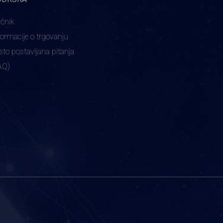
ečnik
formacije o trgovanju
sto postavljana pitanja
AQ)