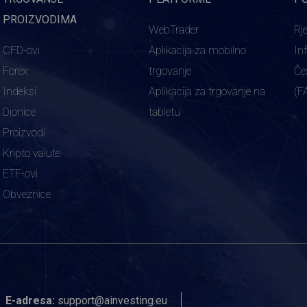
PROIZVODIMA
WebTrader
Rj
CFD-ovi
Aplikacija za mobilno
In
Forex
trgovanje
Če
Indeksi
Aplikacija za trgovanje na
(F
Dionice
tabletu
Proizvodi
Kripto valute
ETF-ovi
Obveznice
E-adresa:
support@ainvesting.eu