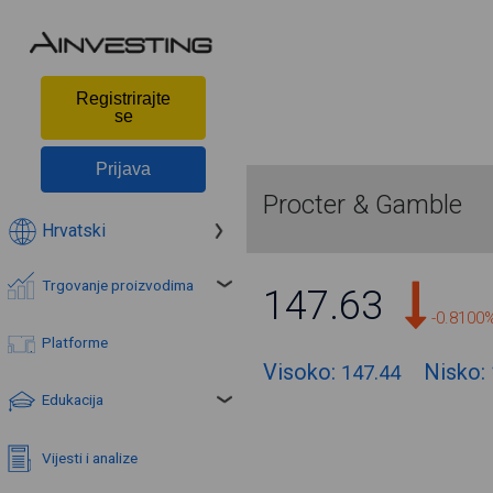
Registrirajte
se
Prijava
Procter & Gamble
Hrvatski
Trgovanje proizvodima
147.63
-0.8100
Platforme
Visoko:
Nisko:
147.44
Edukacija
Vijesti i analize