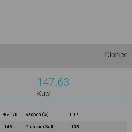
Dionice
147.63
Kupi
96-170
Raspon (%)
1.17
-145
Premium Sell
-135