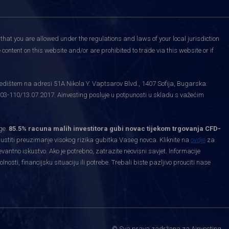
that you are allowed under the regulations and laws of your local jurisdiction
content on this website and/or are prohibited to trade via this website or if
edištem na adresi 51A Nikola Y. Vaptsarov Blvd., 1407 Sofija, Bugarska.
03-110/13.07.2017. Ainvesting posluje u potpunosti u skladu s važećim
ge.
85.5% racuna malih investitora gubi novac tijekom trgovanja CFD-
priustiti preuzimanje visokog rizika gubitka Vaseg novca. Kliknite na
ovdje
za
levantno iskustvo. Ako je potrebno, zatrazite neovisni savjet. Informacije
ti, financijsku situaciju ili potrebe. Trebali biste pazljivo prouciti nase
.
© Sva prava zadržana za Ainvesting